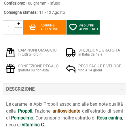
Confezione:
100 grammi - sfuso
Consegna stimata:
11 - 12 Agosto
+
AGGIUNGI
AGGIUNGI
AL CESTINO
AI PREFERITI
-
CAMPIONI OMAGGIO
SPEDIZIONE GRATUITA
in tutti gli ordini
in Italia da 49 €
CONFEZIONE REGALO
RESO FACILE E VELOCE
gratuita su richiesta
fino a 14 giorni
DESCRIZIONE
Le caramelle Apix Propoli associano alle ben note qualità
della
Propoli
, l'azione
antiossidante
dell'estratto di semi
di
Pompelmo
. Contengono inoltre estratto di
Rosa canina
,
ricco di
vitamina C
.