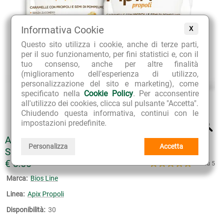
Informativa Cookie
X
Questo sito utilizza i cookie, anche di terze parti,
per il suo funzionamento, per fini statistici e, con il
tuo consenso, anche per altre finalità
(miglioramento dell'esperienza di utilizzo,
personalizzazione del sito e marketing), come
specificato nella
Cookie Policy
. Per acconsentire
all'utilizzo dei cookies, clicca sul pulsante "Accetta".
Chiudendo questa informativa, continui con le
impostazioni predefinite.
APIX PROPOLI CARAMELLE GUSTO ARANCIA
Personalizza
Accetta
SENZA GLUTINE SENZA ZUCCHERO
€ 5.00
4.8 su 5
Marca:
Bios Line
Linea:
Apix Propoli
Disponibilità:
30