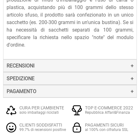
plastica, acquistando più di 100 grammi dello stesso
articolo sfuso, il prodotto sarà confezionato in un unico
sacchetto (es. 200-300 grammi in un'unica bustina). Se si
ha necessità di sacchetti separati da 100 grammi,
specificare la richiesta nello spazio "note" del modulo
d'ordine.
RECENSIONI
SPEDIZIONE
PAGAMENTO
La spedizione dei prodotti avviene entro 24 ore dall'ordine
(sabato e festivi esclusi), tramite corriere SDA.
Il pagamento degli ordini può avvenire:
Quando l'ordine sarà spedito, riceverai una e-mail di
CURA PER L'AMBIENTE
TOP E-COMMERCE 2022
solo imballaggi riciclati
Repubblica Affari&Finanza
conferma, contenente un link alla tracciatura online
Con
Carte di credito o debito VISA, Mastercard, PostePay
(e
dell'invio, che ti permetterà di verificare in tempo reale lo
CLIENTI SODDISFATTI
PAGAMENTI SICURI
altre carte prepagate abilitate), su server sicuro Paypal.
stato della spedizione.
ECCELLENTE
99.7% di recensioni positive
al 100% con cifratura SSL
La consegna avviene normalmente in 2-3 giorni lavorativi.