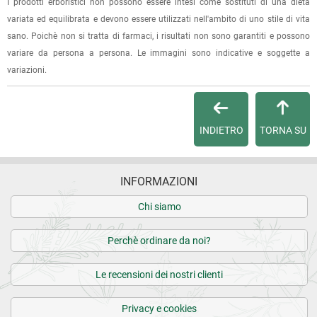
I prodotti erboristici non possono essere intesi come sostituti di una dieta
Per qualsiasi informazione, contattaci via
e-mail
.
variata ed equilibrata e devono essere utilizzati nell'ambito di uno stile di vita
05.04.2023
sano. Poichè non si tratta di farmaci, i risultati non sono garantiti e possono
Buono
Per maggiori dettagli, vedi le
Condizioni di vendita
.
variare da persona a persona. Le immagini sono indicative e soggette a
variazioni.
28.01.2022
Buonissime, da portare sempre con sé.
INDIETRO
TORNA SU
6 recensioni verificate da
eKomi
INFORMAZIONI
Chi siamo
Perchè ordinare da noi?
Le recensioni dei nostri clienti
Privacy e cookies