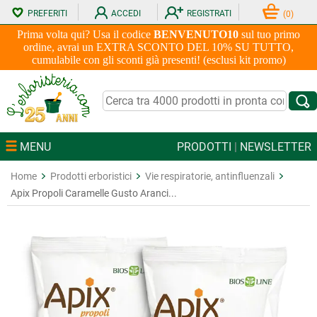
PREFERITI
ACCEDI
REGISTRATI
(
0
)
Prima volta qui? Usa il codice
BENVENUTO10
sul tuo primo
ordine, avrai un EXTRA SCONTO DEL 10% SU TUTTO,
cumulabile con gli sconti già presenti! (esclusi kit promo)
MENU
PRODOTTI
|
NEWSLETTER
Home
Prodotti erboristici
Vie respiratorie, antinfluenzali
Apix Propoli Caramelle Gusto Aranci...