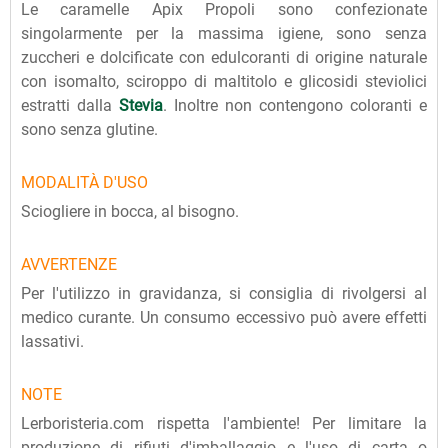
Le caramelle Apix Propoli sono confezionate
singolarmente per la massima igiene, sono senza
zuccheri e dolcificate con edulcoranti di origine naturale
con isomalto, sciroppo di maltitolo e glicosidi steviolici
estratti dalla
Stevia
. Inoltre non contengono coloranti e
sono senza glutine.
MODALITÀ D'USO
Sciogliere in bocca, al bisogno.
AVVERTENZE
Per l'utilizzo in gravidanza, si consiglia di rivolgersi al
medico curante. Un consumo eccessivo può avere effetti
lassativi.
NOTE
Lerboristeria.com rispetta l'ambiente! Per limitare la
produzione di rifiuti d'imballaggio e l'uso di carta o