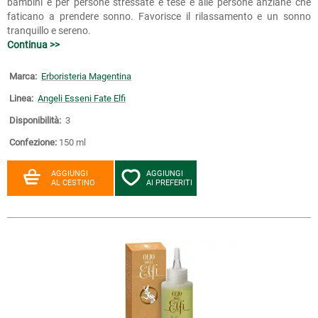
bambini e per persone stressate e tese e alle persone anziane che
faticano a prendere sonno. Favorisce il rilassamento e un sonno
tranquillo e sereno.
Continua >>
Marca:
Erboristeria Magentina
Linea:
Angeli Esseni Fate Elfi
Disponibilità:
3
Confezione:
150 ml
AGGIUNGI
AGGIUNGI
AL CESTINO
AI PREFERITI