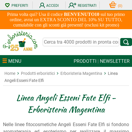
PREFERITI
ACCEDI
REGISTRATI
(
0
)
Prima volta qui? Usa il codice
BENVENUTO10
sul tuo primo
ordine, avrai un EXTRA SCONTO DEL 10% SU TUTTO,
cumulabile con gli sconti già presenti! (esclusi kit promo)
MENU
PRODOTTI
|
NEWSLETTER
Home
Prodotti erboristici
Erboristeria Magentina
Linea
Angeli Esseni Fate Elfi
Linea Angeli Esseni Fate Elfi -
Erboristeria Magentina
Nelle linee fitocosmetiche Angeli Esseni Fate Elfi si fondono
aromaterapia ed esoterismo per realizzare il massimo