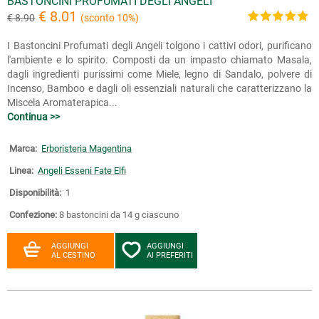
BASTONCINI PROFUMATI DEGLI ANGELI
€ 8.01
€ 8.90
(sconto 10%)
I Bastoncini Profumati degli Angeli tolgono i cattivi odori, purificano
l'ambiente e lo spirito. Composti da un impasto chiamato Masala,
dagli ingredienti purissimi come Miele, legno di Sandalo, polvere di
Incenso, Bamboo e dagli oli essenziali naturali che caratterizzano la
Miscela Aromaterapica...
Continua >>
Marca:
Erboristeria Magentina
Linea:
Angeli Esseni Fate Elfi
Disponibilità:
1
Confezione:
8 bastoncini da 14 g ciascuno
AGGIUNGI
AGGIUNGI
AL CESTINO
AI PREFERITI