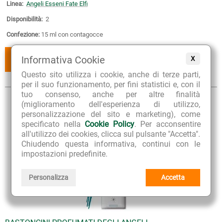
Linea:
Angeli Esseni Fate Elfi
Disponibilità:
2
Confezione:
15 ml con contagocce
AGGIUNGI
AGGIUNGI
Informativa Cookie
X
AL CESTINO
AI PREFERITI
Questo sito utilizza i cookie, anche di terze parti,
per il suo funzionamento, per fini statistici e, con il
tuo consenso, anche per altre finalità
(miglioramento dell'esperienza di utilizzo,
personalizzazione del sito e marketing), come
specificato nella
Cookie Policy
. Per acconsentire
all'utilizzo dei cookies, clicca sul pulsante "Accetta".
Chiudendo questa informativa, continui con le
impostazioni predefinite.
Personalizza
Accetta