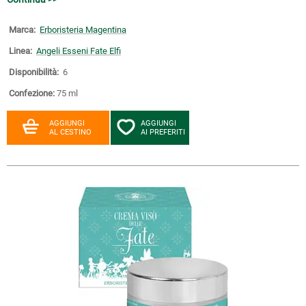
Marca:
Erboristeria Magentina
Linea:
Angeli Esseni Fate Elfi
Disponibilità:
6
Confezione:
75 ml
AGGIUNGI
AGGIUNGI
AL CESTINO
AI PREFERITI