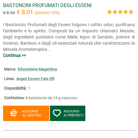
BASTONCINI PROFUMATI DEGLI ESSENI
€ 8.01
€ 8.90
(sconto 10%)
I Bastoncini Profumati degli Esseni tolgono i cattivi odori, purificano
l'ambiente e lo spirito. Composti da un impasto chiamato Masala,
dagli ingredienti purissimi come Miele, legno di Sandalo, polvere di
Incenso, Bamboo e dagli oli essenziali naturali che caratterizzano la
Miscela Aromaterapica...
Continua >>
Marca:
Erboristeria Magentina
Linea:
Angeli Esseni Fate Elfi
Disponibilità:
1
Confezione:
8 bastoncini da 14 g ciascuno
AGGIUNGI
AGGIUNGI
AL CESTINO
AI PREFERITI