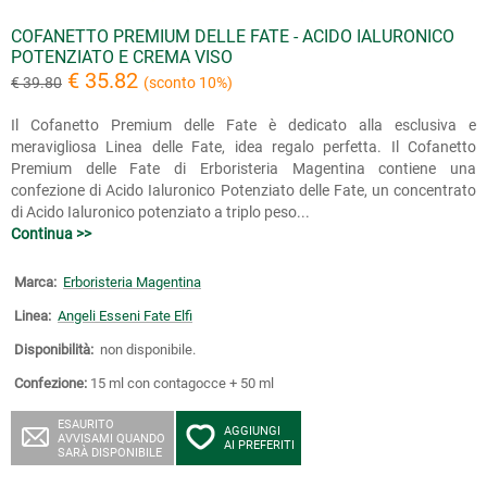
COFANETTO PREMIUM DELLE FATE - ACIDO IALURONICO
POTENZIATO E CREMA VISO
€ 35.82
€ 39.80
(sconto 10%)
Il Cofanetto Premium delle Fate è dedicato alla esclusiva e
meravigliosa Linea delle Fate, idea regalo perfetta. Il Cofanetto
Premium delle Fate di Erboristeria Magentina contiene una
confezione di Acido Ialuronico Potenziato delle Fate, un concentrato
di Acido Ialuronico potenziato a triplo peso...
Continua >>
Marca:
Erboristeria Magentina
Linea:
Angeli Esseni Fate Elfi
Disponibilità:
non disponibile.
Confezione:
15 ml con contagocce + 50 ml
ESAURITO
AGGIUNGI
AVVISAMI QUANDO
AI PREFERITI
SARÀ DISPONIBILE