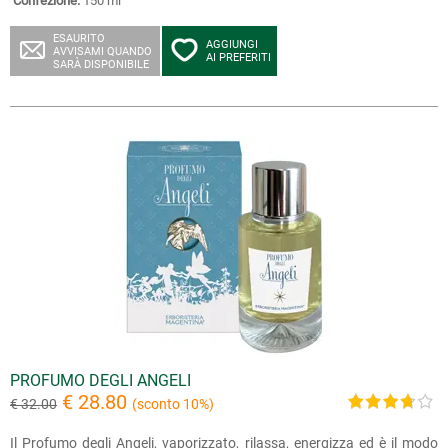
Confezione:
150 ml
ESAURITO
AGGIUNGI
AVVISAMI QUANDO
AI PREFERITI
SARÀ DISPONIBILE
PROFUMO DEGLI ANGELI
€ 28.80
€ 32.00
(sconto 10%)
Il Profumo degli Angeli, vaporizzato, rilassa, energizza ed è il modo