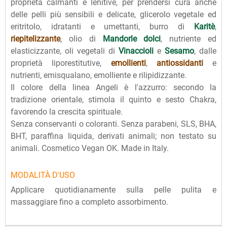
proprietà calmanti e lenitive, per prendersi cura anche
delle pelli più sensibili e delicate, glicerolo vegetale ed
eritritolo, idratanti e umettanti, burro di
Karitè
,
riepitelizzante
, olio di
Mandorle dolci
, nutriente ed
elasticizzante, oli vegetali di
Vinaccioli
e
Sesamo
, dalle
proprietà liporestitutive,
emollienti
,
antiossidanti
e
nutrienti, emisqualano, emolliente e rilipidizzante.
Il colore della linea Angeli è l'azzurro: secondo la
tradizione orientale, stimola il quinto e sesto Chakra,
favorendo la crescita spirituale.
Senza conservanti o coloranti. Senza parabeni, SLS, BHA,
BHT, paraffina liquida, derivati animali; non testato su
animali. Cosmetico Vegan OK. Made in Italy.
MODALITÀ D'USO
Applicare quotidianamente sulla pelle pulita e
massaggiare fino a completo assorbimento.