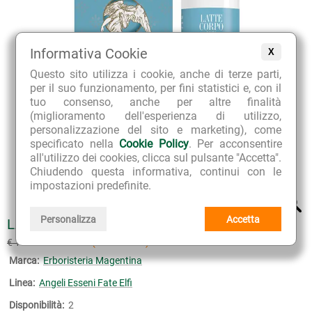
Informativa Cookie
X
Questo sito utilizza i cookie, anche di terze parti,
per il suo funzionamento, per fini statistici e, con il
tuo consenso, anche per altre finalità
(miglioramento dell'esperienza di utilizzo,
personalizzazione del sito e marketing), come
specificato nella
Cookie Policy
. Per acconsentire
all'utilizzo dei cookies, clicca sul pulsante "Accetta".
Chiudendo questa informativa, continui con le
impostazioni predefinite.
Personalizza
Accetta
LATTE CORPO DEGLI ANGELI
€ 16.11
€ 17.90
(sconto 10%)
Marca:
Erboristeria Magentina
Linea:
Angeli Esseni Fate Elfi
Disponibilità:
2