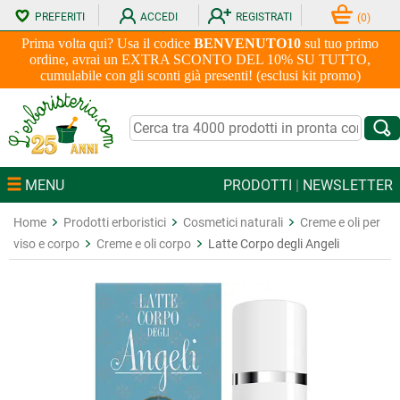
PREFERITI
ACCEDI
REGISTRATI
(
0
)
Prima volta qui? Usa il codice
BENVENUTO10
sul tuo primo
ordine, avrai un EXTRA SCONTO DEL 10% SU TUTTO,
cumulabile con gli sconti già presenti! (esclusi kit promo)
MENU
PRODOTTI
|
NEWSLETTER
Home
Prodotti erboristici
Cosmetici naturali
Creme e oli per
viso e corpo
Creme e oli corpo
Latte Corpo degli Angeli