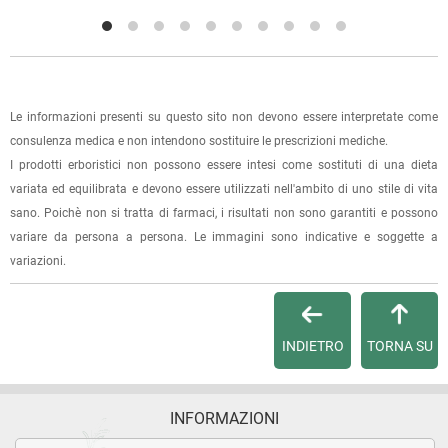
l'ordine sarà pronto per il ritiro.
La spedizione è accompagnata da un riepilogo d'ordine,
oppure dalla fattura se richiesta al momento dell'ordine
(selezionando l'apposita casella del modulo d'ordine e
Le informazioni presenti su questo sito non devono essere interpretate come
specificando l'indirizzo di fatturazione).
consulenza medica e non intendono sostituire le prescrizioni mediche.
I prodotti erboristici non possono essere intesi come sostituti di una dieta
Dalla tua
Area Cliente
potrai verificare lo stato di lavorazione
variata ed equilibrata e devono essere utilizzati nell'ambito di uno stile di vita
dell'ordine e lo stato della spedizione.
sano. Poichè non si tratta di farmaci, i risultati non sono garantiti e possono
variare da persona a persona. Le immagini sono indicative e soggette a
Per qualsiasi informazione, contattaci via
e-mail
.
variazioni.
Per maggiori dettagli, vedi le
Condizioni di vendita
.
INDIETRO
TORNA SU
INFORMAZIONI