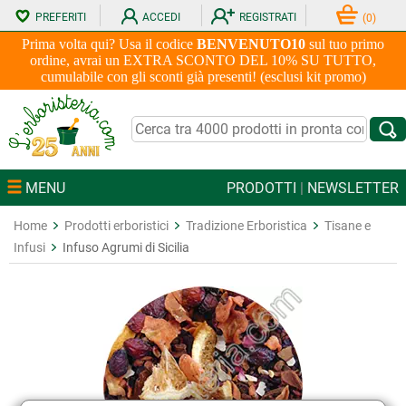
PREFERITI
ACCEDI
REGISTRATI
(
0
)
Prima volta qui? Usa il codice
BENVENUTO10
sul tuo primo
ordine, avrai un EXTRA SCONTO DEL 10% SU TUTTO,
cumulabile con gli sconti già presenti! (esclusi kit promo)
MENU
PRODOTTI
|
NEWSLETTER
Home
Prodotti erboristici
Tradizione Erboristica
Tisane e
Infusi
Infuso Agrumi di Sicilia