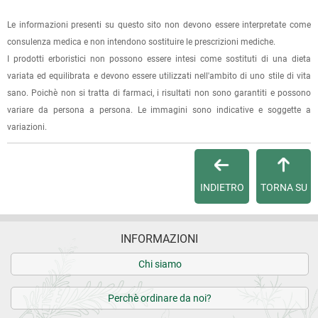
La spedizione è accompagnata da un riepilogo d'ordine,
16.12.2022
oppure dalla fattura se richiesta al momento dell'ordine
Le informazioni presenti su questo sito non devono essere interpretate come
Una buona tisana
(selezionando l'apposita casella del modulo d'ordine e
consulenza medica e non intendono sostituire le prescrizioni mediche.
specificando l'indirizzo di fatturazione).
I prodotti erboristici non possono essere intesi come sostituti di una dieta
24.08.2021
variata ed equilibrata e devono essere utilizzati nell'ambito di uno stile di vita
Dalla tua
Area Cliente
potrai verificare lo stato di lavorazione
Profumo intenso!!!
sano. Poichè non si tratta di farmaci, i risultati non sono garantiti e possono
dell'ordine e lo stato della spedizione.
variare da persona a persona. Le immagini sono indicative e soggette a
variazioni.
15.02.2021
Per qualsiasi informazione, contattaci via
e-mail
.
Profumato e buono. Piacevole
Per maggiori dettagli, vedi le
Condizioni di vendita
.
INDIETRO
TORNA SU
05.12.2020
Buonissimo infuso, pieno di frutti.
INFORMAZIONI
10.07.2020
Chi siamo
buono e gradevole
Perchè ordinare da noi?