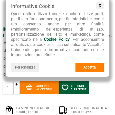
Informativa Cookie
X
Questo sito utilizza i cookie, anche di terze parti,
per il suo funzionamento, per fini statistici e, con il
tuo consenso, anche per altre finalità
INFUSO AGRUMI DI SICILIA
(miglioramento dell'esperienza di utilizzo,
personalizzazione del sito e marketing), come
€ 5.90
4.9 su 5
specificato nella
Cookie Policy
. Per acconsentire
Marca:
Neavita
all'utilizzo dei cookies, clicca sul pulsante "Accetta".
Chiudendo questa informativa, continui con le
Linea:
Tè Infusi Tisane Sfusi
impostazioni predefinite.
Disponibilità:
6
Confezione:
100 grammi - sfuso
Personalizza
Accetta
Consegna stimata:
11 - 12 Agosto
+
AGGIUNGI
AGGIUNGI
AL CESTINO
AI PREFERITI
-
CAMPIONI OMAGGIO
SPEDIZIONE GRATUITA
in tutti gli ordini
in Italia da 49 €