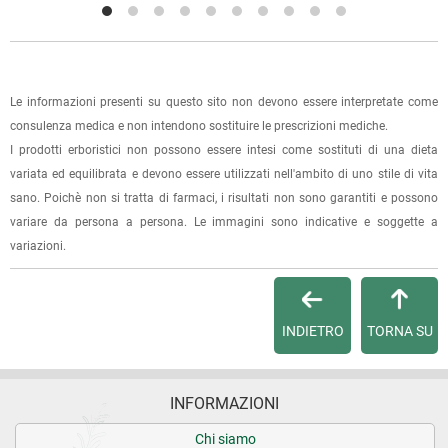
l'ordine sarà pronto per il ritiro.
La spedizione è accompagnata da un riepilogo d'ordine,
oppure dalla fattura se richiesta al momento dell'ordine
Le informazioni presenti su questo sito non devono essere interpretate come
(selezionando l'apposita casella del modulo d'ordine e
consulenza medica e non intendono sostituire le prescrizioni mediche.
specificando l'indirizzo di fatturazione).
I prodotti erboristici non possono essere intesi come sostituti di una dieta
variata ed equilibrata e devono essere utilizzati nell'ambito di uno stile di vita
Dalla tua
Area Cliente
potrai verificare lo stato di lavorazione
sano. Poichè non si tratta di farmaci, i risultati non sono garantiti e possono
dell'ordine e lo stato della spedizione.
variare da persona a persona. Le immagini sono indicative e soggette a
variazioni.
Per qualsiasi informazione, contattaci via
e-mail
.
Per maggiori dettagli, vedi le
Condizioni di vendita
.
INDIETRO
TORNA SU
INFORMAZIONI
Chi siamo