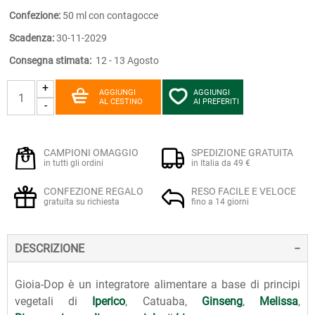
Confezione:
50 ml con contagocce
Scadenza:
30-11-2029
Consegna stimata:
12 - 13 Agosto
+
AGGIUNGI
AGGIUNGI
AL CESTINO
AI PREFERITI
-
CAMPIONI OMAGGIO
SPEDIZIONE GRATUITA
in tutti gli ordini
in Italia da 49 €
CONFEZIONE REGALO
RESO FACILE E VELOCE
gratuita su richiesta
fino a 14 giorni
DESCRIZIONE
Gioia-Dop è un integratore alimentare a base di principi
vegetali di
Iperico
, Catuaba,
Ginseng
,
Melissa
,