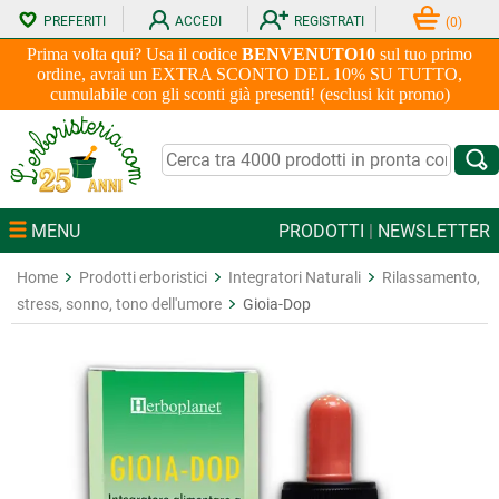
PREFERITI
ACCEDI
REGISTRATI
(
0
)
Prima volta qui? Usa il codice
BENVENUTO10
sul tuo primo
ordine, avrai un EXTRA SCONTO DEL 10% SU TUTTO,
cumulabile con gli sconti già presenti! (esclusi kit promo)
MENU
PRODOTTI
|
NEWSLETTER
Home
Prodotti erboristici
Integratori Naturali
Rilassamento,
stress, sonno, tono dell'umore
Gioia-Dop