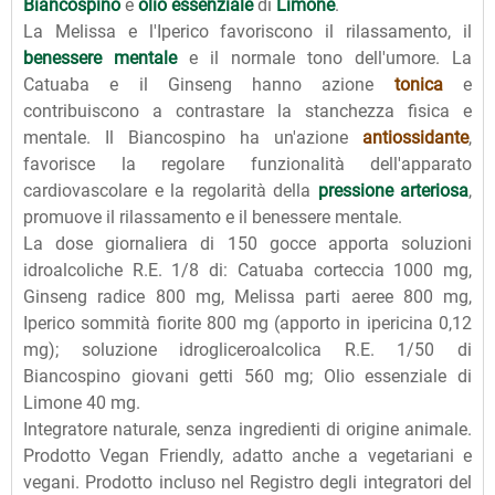
Biancospino
e
olio essenziale
di
Limone
.
La Melissa e l'Iperico favoriscono il rilassamento, il
benessere mentale
e il normale tono dell'umore. La
Catuaba e il Ginseng hanno azione
tonica
e
contribuiscono a contrastare la stanchezza fisica e
mentale. Il Biancospino ha un'azione
antiossidante
,
favorisce la regolare funzionalità dell'apparato
cardiovascolare e la regolarità della
pressione arteriosa
,
promuove il rilassamento e il benessere mentale.
La dose giornaliera di 150 gocce apporta soluzioni
idroalcoliche R.E. 1/8 di: Catuaba corteccia 1000 mg,
Ginseng radice 800 mg, Melissa parti aeree 800 mg,
Iperico sommità fiorite 800 mg (apporto in ipericina 0,12
mg); soluzione idrogliceroalcolica R.E. 1/50 di
Biancospino giovani getti 560 mg; Olio essenziale di
Limone 40 mg.
Integratore naturale, senza ingredienti di origine animale.
Prodotto Vegan Friendly, adatto anche a vegetariani e
vegani. Prodotto incluso nel Registro degli integratori del