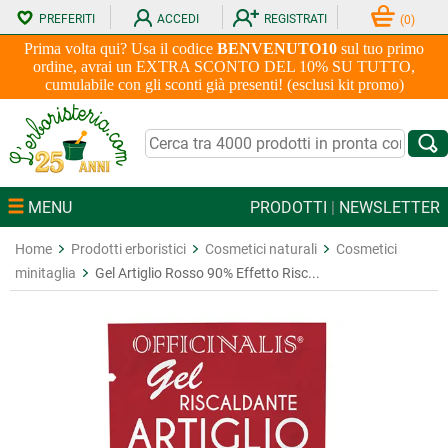
PREFERITI
ACCEDI
REGISTRATI
(
0
)
Prima volta qui? Usa il codice
BENVENUTO10
sul tuo primo
ordine, avrai un EXTRA SCONTO DEL 10% SU TUTTO,
cumulabile con gli sconti già presenti! (esclusi kit promo)
MENU
PRODOTTI
|
NEWSLETTER
Home
Prodotti erboristici
Cosmetici naturali
Cosmetici
minitaglia
Gel Artiglio Rosso 90% Effetto Risc...