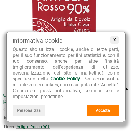
Informativa Cookie
X
Questo sito utilizza i cookie, anche di terze parti,
per il suo funzionamento, per fini statistici e, con il
tuo consenso, anche per altre finalità
(miglioramento dell'esperienza di utilizzo,
personalizzazione del sito e marketing), come
specificato nella
Cookie Policy
. Per acconsentire
all'utilizzo dei cookies, clicca sul pulsante "Accetta".
Chiudendo questa informativa, continui con le
GEL ARTIGLIO ROSSO 90% EFFETTO
impostazioni predefinite.
RISCALDANTE BUSTINA POCKET SIZE
€ 1.35
€ 1.50
(sconto 10%)
Personalizza
Accetta
Marca:
Dalla Grana Officinalis
Linea:
Artiglio Rosso 90%