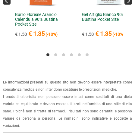
conferma dell'ordine.
Per scegliere questa possibilità, seleziona l'opzione "Ritiro in
negozio" al momento della scelta della modalità di
Burro Floreale Arancio
Gel Artiglio Bianco 90%
spedizione, in questo modo non ti verranno addebitate le
Calendula 90% Bustina
Bustina Pocket Size
Pocket Size
spese di spedizione e sarai avvisato con una e-mail quando
l'ordine sarà pronto per il ritiro.
€ 1.35
€ 1.35
€ 1.50
(-10%)
€ 1.50
(-10%)
La spedizione è accompagnata da un riepilogo d'ordine,
oppure dalla fattura se richiesta al momento dell'ordine
(selezionando l'apposita casella del modulo d'ordine e
specificando l'indirizzo di fatturazione).
Dalla tua
Area Cliente
potrai verificare lo stato di lavorazione
Le informazioni presenti su questo sito non devono essere interpretate come
dell'ordine e lo stato della spedizione.
consulenza medica e non intendono sostituire le prescrizioni mediche.
I prodotti erboristici non possono essere intesi come sostituti di una dieta
Per qualsiasi informazione, contattaci via
e-mail
.
variata ed equilibrata e devono essere utilizzati nell'ambito di uno stile di vita
sano. Poichè non si tratta di farmaci, i risultati non sono garantiti e possono
Per maggiori dettagli, vedi le
Condizioni di vendita
.
variare da persona a persona. Le immagini sono indicative e soggette a
variazioni.