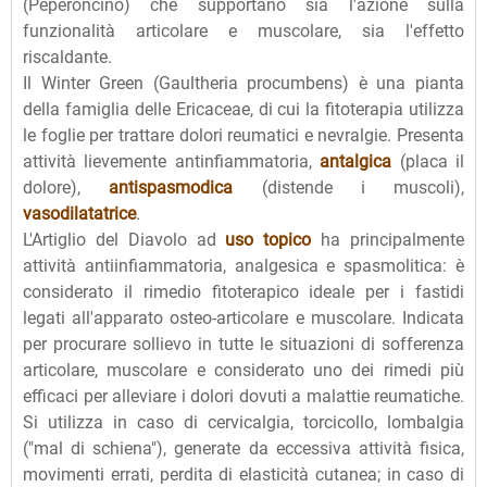
(Peperoncino) che supportano sia l'azione sulla
funzionalità articolare e muscolare, sia l'effetto
riscaldante.
Il Winter Green (Gaultheria procumbens) è una pianta
della famiglia delle Ericaceae, di cui la fitoterapia utilizza
le foglie per trattare dolori reumatici e nevralgie. Presenta
attività lievemente antinfiammatoria,
antalgica
(placa il
dolore),
antispasmodica
(distende i muscoli),
vasodilatatrice
.
L'Artiglio del Diavolo ad
uso topico
ha principalmente
attività antiinfiammatoria, analgesica e spasmolitica: è
considerato il rimedio fitoterapico ideale per i fastidi
legati all'apparato osteo-articolare e muscolare. Indicata
per procurare sollievo in tutte le situazioni di sofferenza
articolare, muscolare e considerato uno dei rimedi più
efficaci per alleviare i dolori dovuti a malattie reumatiche.
Si utilizza in caso di cervicalgia, torcicollo, lombalgia
("mal di schiena"), generate da eccessiva attività fisica,
movimenti errati, perdita di elasticità cutanea; in caso di