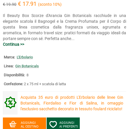
€ 17.91
€ 19.90
(sconto 10%)
Il Beauty Box Scorze d'Arancia Gin Botanicals racchiude in una
elegante scatola il Bagnogel e la Crema Profumata per il Corpo di
questa linea cosmetica dalla fragranza unisex, agrumata e
aromatica, in formato travel size: pratici formati da viaggio ideali da
portare sempre con sé. Perfetta anche...
Continua >>
Marca:
L'Erbolario
Linea:
Gin Botanicals
Disponibilità:
8
Confezione:
2 x 75 ml + scatola di latta
Acquista 35 euro di prodotti L'Erbolario delle linee Gin
Botanicals, Fiordaliso e Fior di Salina, in omaggio
l'esclusivo sacchetto decorato in tessuto foulard riciclato!
AGGIUNGI
AGGIUNGI
AL CESTINO
AI PREFERITI