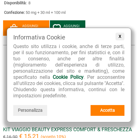
Disponibilità:
8
Confezione:
50 mg + 30 ml + 100 ml
AGGIUNGI
AGGIUNGI
AL CESTINO
AI PREFERITI
Informativa Cookie
X
Questo sito utilizza i cookie, anche di terze parti,
per il suo funzionamento, per fini statistici e, con il
tuo consenso, anche per altre finalità
(miglioramento dell'esperienza di utilizzo,
personalizzazione del sito e marketing), come
specificato nella
Cookie Policy
. Per acconsentire
all'utilizzo dei cookies, clicca sul pulsante "Accetta".
Chiudendo questa informativa, continui con le
impostazioni predefinite.
Personalizza
Accetta
KIT VIAGGIO BEAUTY EXPRESS COMFORT & FRESCHEZZA
€ 15.21
€ 16.90
(sconto 10%)