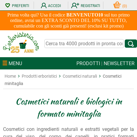
PREFERITI
ACCEDI
REGISTRATI
(
0
)
Prima volta qui? Usa il codice
BENVENUTO10
sul tuo primo
ordine, avrai un EXTRA SCONTO DEL 10% SU TUTTO,
cumulabile con gli sconti già presenti! (esclusi kit promo)
MENU
PRODOTTI
|
NEWSLETTER
Home
Prodotti erboristici
Cosmetici naturali
Cosmetici
minitaglia
Cosmetici naturali e biologici in
formato minitaglia
Cosmetici con ingredienti naturali e estratti vegetali per la
cura del viso, del corpo, dei capelli, in pratici formati