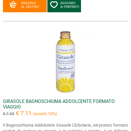
AGGIUNGI
AGGIUNGI
AL CESTINO
AI PREFERITI
GIRASOLE BAGNOSCHIUMA ADDOLCENTE FORMATO
VIAGGIO
€ 7.11
€ 7.90
(sconto 10%)
Il Bagnoschiuma Addolcente Girasole L'Erbolario, nel pratico formato
pocket da portare in viaggio, o in palestra o piscina, è un delicato