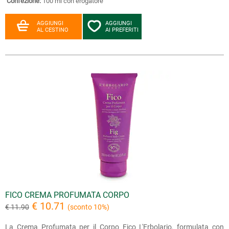
Confezione:
100 ml con erogatore
AGGIUNGI
AGGIUNGI
AL CESTINO
AI PREFERITI
FICO CREMA PROFUMATA CORPO
€ 10.71
€ 11.90
(sconto 10%)
La Crema Profumata per il Corpo Fico L'Erbolario, formulata con