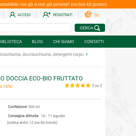
le con gli sconti già presenti! (esclusi kit promo)
ACCEDI
REGISTRATI
(
0
)
CERCA
BIBLIOTECA
BLOG
CHI SIAMO
CONTATTI
noschiuma, docciaschiuma, detergenti corpo
O DOCCIA ECO-BIO FRUTTATO
5 su 5
o 10%)
Confezione:
500 ml
Consegna stimata:
10 - 11 Agosto
(ordina entro 12 ore 40 minuti)