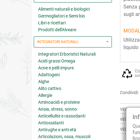
Senza p
Alimenti naturali e biologici
sugli a
Germogliatori e Semi bio
Libri e ricettari
Prodotti dell'Alveare
MODAL
Utilizz
INTEGRATORI NATURALI
liquido
Integratori Erboristici Naturali
Acidi grassi Omega
Acne e pelli impure
CU
Adattogeni
sol
Alghe
Alito cattivo
Condividi:
Allergie
Aminoacidi e proteine
Ansia, stress, sonno
VEDI ANCH
In
Anticellulite e rassodanti
VEDI TUTT
Antiossidanti
Qu
VEDI TUTT
Antirughe e anti-età
fun
Articolazioni, ossa, muscoli
fin