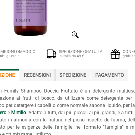
MPIONI OMAGGIO
SPEDIZIONE GRATUITA
CONF
tutti gli ordini
in Italia da 49 €
gratuit
IZIONE
RECENSIONI
SPEDIZIONE
PAGAMENTO
th Family Shampoo Doccia Fruttato è un detergente multiuso 
zione ai frutti di bosco, da utilizzare come detergente per
 per detergere i capelli o come normale sapone liquido, per lav
ero
e
Mirtillo
. Adatto a tutti, dai più piccoli ai più grandi, e a tutti 
ato in armonia con la natura, nel pieno rispetto dell'uomo, del
to per le esigenze delle famiglie, nel formato "famiglia" e mu
 e ottimizzarne l'utilizzo.