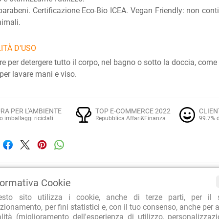
arabeni. Certificazione Eco-Bio ICEA. Vegan Friendly: non conti
nimali.
ITÀ D'USO
are per detergere tutto il corpo, nel bagno o sotto la doccia, c
 per lavare mani e viso.
RA PER L'AMBIENTE
TOP E-COMMERCE 2022
CLIEN
o imballaggi riciclati
Repubblica Affari&Finanza
99.7% d
Bagnoschiuma naturali e bio
Prodotti naturali per i capelli
E:
formativa Cookie
Bioearth
I I PRODOTTI:
esto sito utilizza i cookie, anche di terze parti, per il 
Family
I I PRODOTTI DELLA LINEA:
zionamento, per fini statistici e, con il tuo consenso, anche per a
alità (miglioramento dell'esperienza di utilizzo, personalizzaz