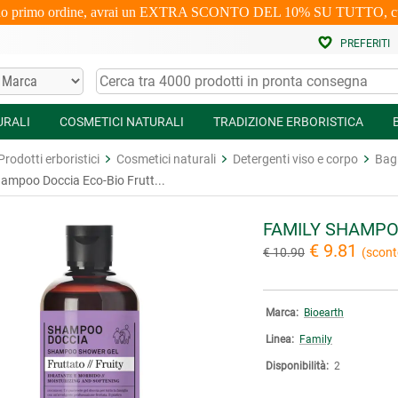
uo primo ordine, avrai un EXTRA SCONTO DEL 10% SU TUTTO, cumulabi
PREFERITI
URALI
COSMETICI NATURALI
TRADIZIONE ERBORISTICA
Prodotti erboristici
Cosmetici naturali
Detergenti viso e corpo
Bag
ampoo Doccia Eco-Bio Frutt...
FAMILY SHAMPO
€ 9.81
€ 10.90
(scont
Marca:
Bioearth
Linea:
Family
Disponibilità:
2