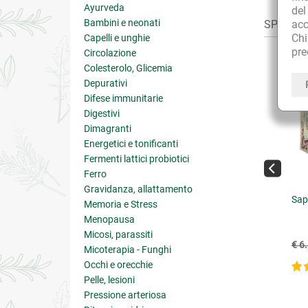
Ayurveda
de
Bambini e neonati
acc
SPESSO A
Ch
Capelli e unghie
pre
Circolazione
Colesterolo, Glicemia
Depurativi
Difese immunitarie
Digestivi
Dimagranti
Energetici e tonificanti
Fermenti lattici probiotici
Ferro
Gravidanza, allattamento
ioDiDattero Shampoo
Tisana Depurativa per il
Sap
Memoria e Stress
ciante
Fegato
Menopausa
Micosi, parassiti
€ 11.25
€ 7.40
12.50
(-10%)
€ 6
Micoterapia - Funghi
Occhi e orecchie
4.9 su 5
Pelle, lesioni
Pressione arteriosa