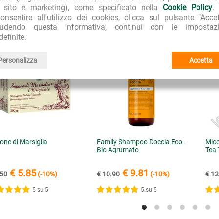
l sito e marketing), come specificato nella
Cookie Policy
.
onsentire all'utilizzo dei cookies, clicca sul pulsante "Accet
CQUISTATI INSIEME A "Family Shampoo Doccia Eco-Bio Frutta
iudendo questa informativa, continui con le impostazi
definite.
Personalizza
Accetta
one di Marsiglia
Family Shampoo Doccia Eco-
Mico
Bio Agrumato
Tea 
€ 5.85
€ 9.81
.50
(-10%)
€ 10.90
(-10%)
€ 12
5 su 5
5 su 5