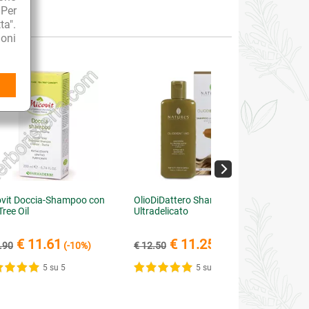
 Per
ta".
to"
oni
vit Doccia-Shampoo con
OlioDiDattero Shampoo
Tree Oil
Ultradelicato
€ 11.61
€ 11.25
.90
(-10%)
€ 12.50
(-10%)
5 su 5
5 su 5