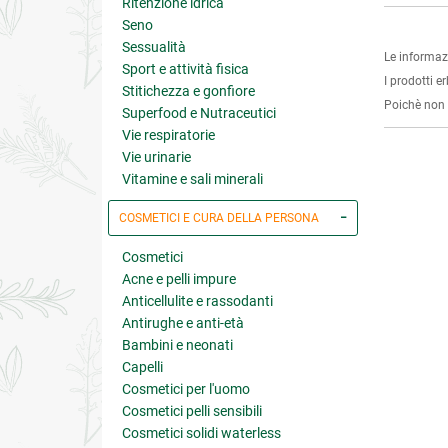
Ritenzione idrica
Seno
Sessualità
Le informaz
Sport e attività fisica
I prodotti e
Stitichezza e gonfiore
Poichè non s
Superfood e Nutraceutici
Vie respiratorie
Vie urinarie
Vitamine e sali minerali
COSMETICI E CURA DELLA PERSONA
Cosmetici
Acne e pelli impure
Anticellulite e rassodanti
Antirughe e anti-età
Bambini e neonati
Capelli
Cosmetici per l'uomo
Cosmetici pelli sensibili
Cosmetici solidi waterless