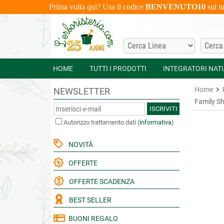
Prima volta qui? Usa il codice
BENVENUTO10
sul t
HOME
TUTTI I PRODOTTI
INTEGRATORI NAT
Home
NEWSLETTER
Family Sh
ISCRIVITI
Autorizzo trattamento dati
(
informativa
)
NOVITÀ
OFFERTE
OFFERTE SCADENZA
BEST SELLER
BUONI REGALO