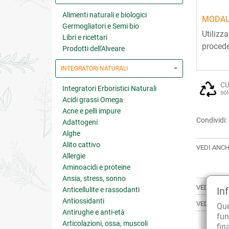
Alimenti naturali e biologici
MODAL
Germogliatori e Semi bio
Utiliz
Libri e ricettari
procede
Prodotti dell'Alveare
INTEGRATORI NATURALI
CU
Integratori Erboristici Naturali
sol
Acidi grassi Omega
Acne e pelli impure
Condividi:
Adattogeni
Alghe
Alito cattivo
VEDI ANCH
Allergie
Aminoacidi e proteine
Ansia, stress, sonno
VEDI TUTT
In
Anticellulite e rassodanti
Antiossidanti
VEDI TUTT
Qu
Antirughe e anti-età
fun
Articolazioni, ossa, muscoli
fin