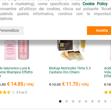
l sito e marketing), come specificato nella
Cookie Policy
.
CQUISTATI INSIEME A "Micovit Doccia-Shampoo con Tea Tree 
onsentire all'utilizzo dei cookies, clicca sul pulsante "Accet
iudendo questa informativa, continui con le impostazi
definite.
Personalizza
Accetta
do Ialuronico Luce &
BioKap Nutricolor Tinta 5.3
Acid
ume Shampoo Effetto
Castano Oro Chiaro
Vol
er
Effet
€ 14.85
€ 11.70
6.50
(-10%)
€ 13.00
(-10%)
€ 18
3.5 su 5