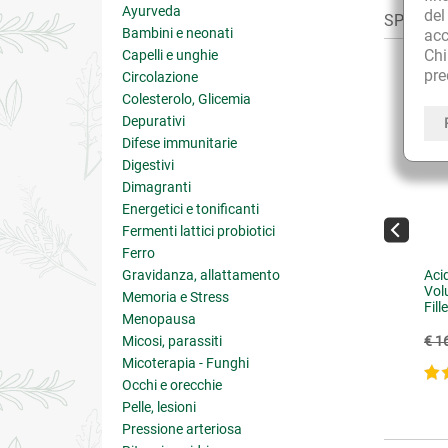
Ayurveda
de
SPESSO A
Bambini e neonati
acc
Ch
Capelli e unghie
pre
Circolazione
Colesterolo, Glicemia
Depurativi
Difese immunitarie
Digestivi
Dimagranti
Energetici e tonificanti
Fermenti lattici probiotici
Ferro
niglia Bianca Bagnodoccia
Gravidanza, allattamento
Micovit Detergente Liquido
Aci
con Tea Tree Oil
Vol
Memoria e Stress
Fill
Menopausa
€ 10.63
€ 11.61
12.50
(-15%)
Micosi, parassiti
€ 12.90
(-10%)
€ 1
Micoterapia - Funghi
5 su 5
Occhi e orecchie
Pelle, lesioni
Pressione arteriosa