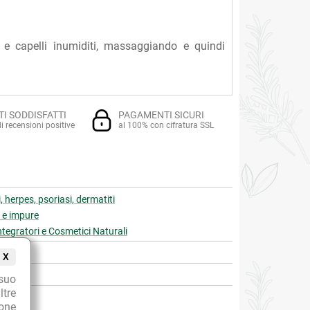
 e capelli inumiditi, massaggiando e quindi
TI SODDISFATTI
PAGAMENTI SICURI
i recensioni positive
al 100% con cifratura SSL
i, herpes, psoriasi, dermatiti
e e impure
Integratori e Cosmetici Naturali
X
suo
ltre
ione