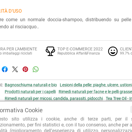
ITÀ D'USO
zare come un normale doccia-shampoo, distribuendo su pelle
ndo al risciacquo..
RA PER L'AMBIENTE
TOP E-COMMERCE 2022
CLIEN
o imballaggi riciclati
Repubblica Affari&Finanza
99.7% d
Bagnoschiuma naturali e bio
Lesioni della pelle: piaghe, ulcere, ustion
E:
Prodotti naturali per i capelli
Rimedi naturali per l'acne e le pelli grass
Rimedi naturali per micosi, candida, parassiti, pidocchi
Tea Tree Oil - 
Farmaderbe
I I PRODOTTI:
formativa Cookie
Micovit
I I PRODOTTI DELLA LINEA:
esto sito utilizza i cookie, anche di terze parti, per il 
zionamento, per fini statistici e, con il tuo consenso, anche per a
alità (miglioramento dell'esperienza di utilizzo, personalizzaz