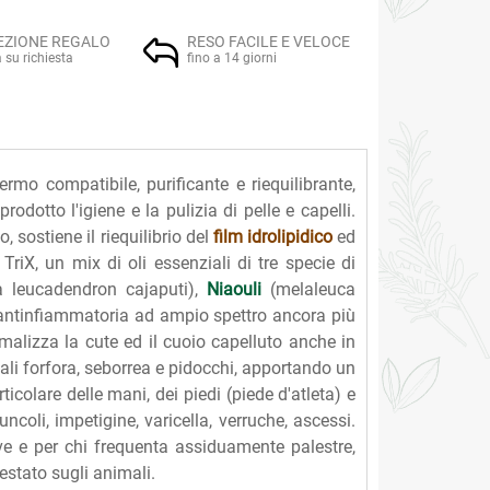
EZIONE REGALO
RESO FACILE E VELOCE
a su richiesta
fino a 14 giorni
o compatibile, purificante e riequilibrante,
rodotto l'igiene e la pulizia di pelle e capelli.
, sostiene il riequilibrio del
film idrolipidico
ed
iX, un mix di oli essenziali di tre specie di
a leucadendron cajaputi),
Niaouli
(melaleuca
 antinfiammatoria ad ampio spettro ancora più
rmalizza la cute ed il cuoio capelluto anche in
ali forfora, seborrea e pidocchi, apportando un
articolare delle mani, dei piedi (piede d'atleta) e
uncoli, impetigine, varicella, verruche, ascessi.
ive e per chi frequenta assiduamente palestre,
estato sugli animali.