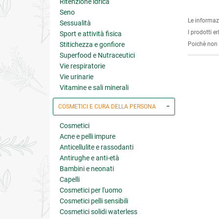
Ritenzione idrica
Seno
Le informaz
Sessualità
I prodotti e
Sport e attività fisica
Stitichezza e gonfiore
Poichè non s
Superfood e Nutraceutici
Vie respiratorie
Vie urinarie
Vitamine e sali minerali
COSMETICI E CURA DELLA PERSONA
Cosmetici
Acne e pelli impure
Anticellulite e rassodanti
Antirughe e anti-età
Bambini e neonati
Capelli
Cosmetici per l'uomo
Cosmetici pelli sensibili
Cosmetici solidi waterless