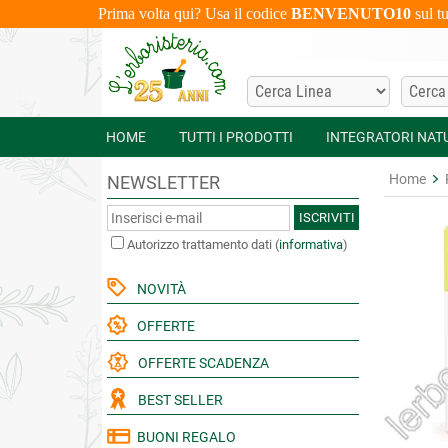
Prima volta qui? Usa il codice
BENVENUTO10
sul t
HOME
TUTTI I PRODOTTI
INTEGRATORI NAT
Home
NEWSLETTER
ISCRIVITI
Autorizzo trattamento dati
(
informativa
)
NOVITÀ
OFFERTE
OFFERTE SCADENZA
BEST SELLER
BUONI REGALO