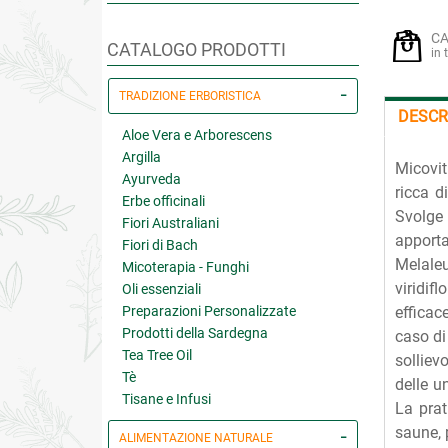
CA
CATALOGO PRODOTTI
in 
TRADIZIONE ERBORISTICA
DESCR
Aloe Vera e Arborescens
Argilla
Micovit
Ayurveda
ricca d
Erbe officinali
Svolge u
Fiori Australiani
apporta
Fiori di Bach
Melale
Micoterapia - Funghi
viridif
Oli essenziali
Preparazioni Personalizzate
efficac
Prodotti della Sardegna
caso di
Tea Tree Oil
solliev
Tè
delle u
Tisane e Infusi
La prat
saune, 
ALIMENTAZIONE NATURALE