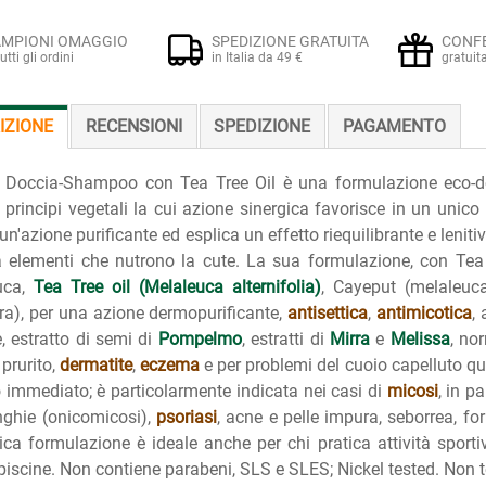
MPIONI OMAGGIO
SPEDIZIONE GRATUITA
CONF
tutti gli ordini
in Italia da 49 €
gratuit
IZIONE
RECENSIONI
SPEDIZIONE
PAGAMENTO
 Doccia-Shampoo con Tea Tree Oil è una formulazione eco-derm
i principi vegetali la cui azione sinergica favorisce in un unico p
n'azione purificante ed esplica un effetto riequilibrante e lenitivo
 elementi che nutrono la cute. La sua formulazione, con Tea Tr
uca,
Tea Tree oil (Melaleuca alternifolia)
, Cayeput (melaleuc
lora), per una azione dermopurificante,
antisettica
,
antimicotica
,
e, estratto di semi di
Pompelmo
, estratti di
Mirra
e
Melissa
, no
 prurito,
dermatite
,
eczema
e per problemi del cuoio capelluto qu
o immediato; è particolarmente indicata nei casi di
micosi
, in p
nghie (onicomicosi),
psoriasi
, acne e pelle impura, seborrea, for
ica formulazione è ideale anche per chi pratica attività sport
piscine. Non contiene parabeni, SLS e SLES; Nickel tested. Non t