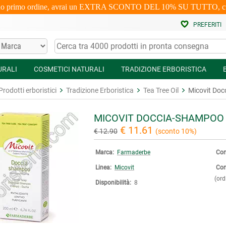
uo primo ordine, avrai un EXTRA SCONTO DEL 10% SU TUTTO, cumulabi
PREFERITI
URALI
COSMETICI NATURALI
TRADIZIONE ERBORISTICA
Prodotti erboristici
Tradizione Erboristica
Tea Tree Oil
Micovit Doc
MICOVIT DOCCIA-SHAMPOO 
€ 11.61
€ 12.90
(sconto 10%)
Marca:
Farmaderbe
Con
Linea:
Micovit
Con
(ord
Disponibilità:
8