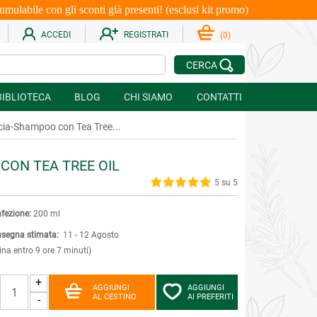
le con gli sconti già presenti! (esclusi kit promo)
ACCEDI
REGISTRATI
(
0
)
CERCA
BIBLIOTECA
BLOG
CHI SIAMO
CONTATTI
cia-Shampoo con Tea Tree...
CON TEA TREE OIL
5 su 5
fezione:
200 ml
segna stimata:
11 - 12 Agosto
ina entro 9 ore 7 minuti)
+
AGGIUNGI
AGGIUNGI
AL CESTINO
AI PREFERITI
-