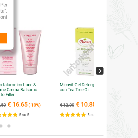
 Per
Oil"
ta".
oni
o Ialuronico Luce &
Micovit Gel Detergente Viso
ume Crema Balsamo
con Tea Tree Oil
to Filler
€ 16.65
€ 10.80
.50
(-10%)
€ 12.00
(-10%)
5 su 5
5 su 5