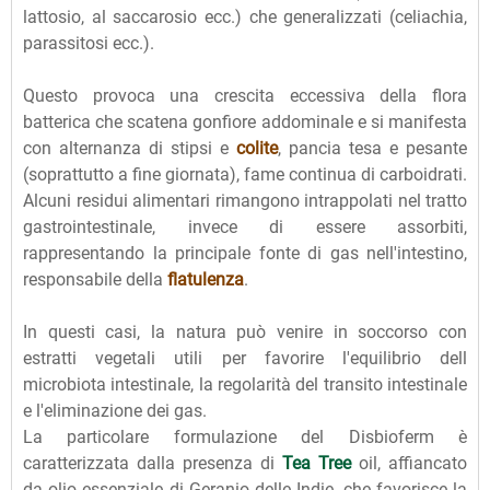
lattosio, al saccarosio ecc.) che generalizzati (celiachia,
parassitosi ecc.).
Questo provoca una crescita eccessiva della flora
batterica che scatena gonfiore addominale e si manifesta
con alternanza di stipsi e
colite
, pancia tesa e pesante
(soprattutto a fine giornata), fame continua di carboidrati.
Alcuni residui alimentari rimangono intrappolati nel tratto
gastrointestinale, invece di essere assorbiti,
rappresentando la principale fonte di gas nell'intestino,
responsabile della
flatulenza
.
In questi casi, la natura può venire in soccorso con
estratti vegetali utili per favorire l'equilibrio dell
microbiota intestinale, la regolarità del transito intestinale
e l'eliminazione dei gas.
La particolare formulazione del Disbioferm è
caratterizzata dalla presenza di
Tea Tree
oil, affiancato
da olio essenziale di Geranio delle Indie, che favorisce la