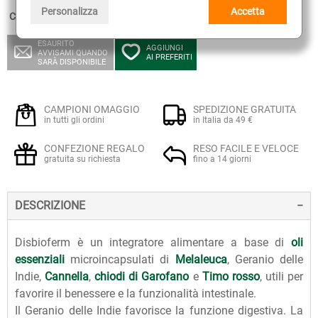
Personalizza
Accetta
Confezione:
30 capsule vegetali
ESAURITO
AGGIUNGI
AVVISAMI QUANDO
AI PREFERITI
SARÀ DISPONIBILE
CAMPIONI OMAGGIO
SPEDIZIONE GRATUITA
in tutti gli ordini
in Italia da 49 €
CONFEZIONE REGALO
RESO FACILE E VELOCE
gratuita su richiesta
fino a 14 giorni
DESCRIZIONE
Disbioferm è un integratore alimentare a base di
oli
essenziali
microincapsulati di
Melaleuca
, Geranio delle
Indie,
Cannella
,
chiodi di Garofano
e
Timo rosso
, utili per
favorire il benessere e la funzionalità intestinale.
Il Geranio delle Indie favorisce la funzione digestiva. La