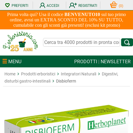
PREFERITI
ACCEDI
REGISTRATI
(
0
)
Prima volta qui? Usa il codice
BENVENUTO10
sul tuo primo
ordine, avrai un EXTRA SCONTO DEL 10% SU TUTTO,
cumulabile con gli sconti già presenti! (esclusi kit promo)
MENU
PRODOTTI
|
NEWSLETTER
Home
Prodotti erboristici
Integratori Naturali
Digestivi,
disturbi gastro-intestinali
Disbioferm