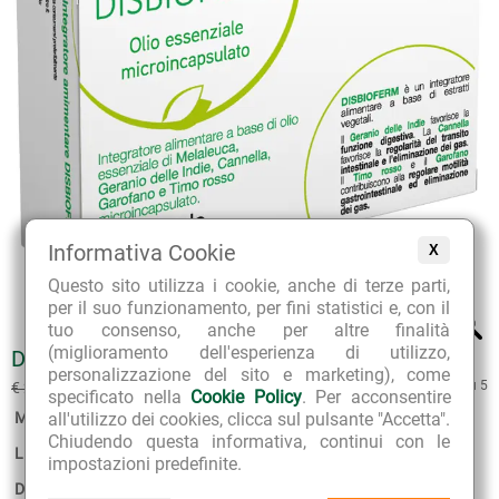
Informativa Cookie
X
Questo sito utilizza i cookie, anche di terze parti,
per il suo funzionamento, per fini statistici e, con il
tuo consenso, anche per altre finalità
(miglioramento dell'esperienza di utilizzo,
DISBIOFERM
personalizzazione del sito e marketing), come
€ 26.91
5 su 5
€ 29.90
(sconto 10%)
specificato nella
Cookie Policy
. Per acconsentire
all'utilizzo dei cookies, clicca sul pulsante "Accetta".
Marca:
Herboplanet
Chiudendo questa informativa, continui con le
Linea:
Oli Essenziali Microincapsulati
impostazioni predefinite.
Disponibilità:
non disponibile.