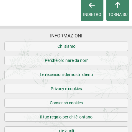
Per maggiori dettagli, vedi le
Condizioni di vendita
.
4 recensioni verificate da
eKomi
INDIETRO
TORNA SU
INFORMAZIONI
Chi siamo
Perchè ordinare da noi?
Le recensioni dei nostri clienti
Privacy e cookies
Consenso cookies
Il tuo regalo per chi è lontano
Link utili