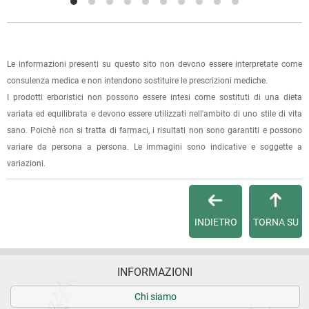
Dalla tua
Area Cliente
potrai verificare lo stato di lavorazione
dell'ordine e lo stato della spedizione.
Le informazioni presenti su questo sito non devono essere interpretate come
Per qualsiasi informazione, contattaci via
e-mail
.
consulenza medica e non intendono sostituire le prescrizioni mediche.
I prodotti erboristici non possono essere intesi come sostituti di una dieta
Per maggiori dettagli, vedi le
Condizioni di vendita
.
variata ed equilibrata e devono essere utilizzati nell'ambito di uno stile di vita
sano. Poichè non si tratta di farmaci, i risultati non sono garantiti e possono
variare da persona a persona. Le immagini sono indicative e soggette a
variazioni.
INDIETRO
TORNA SU
INFORMAZIONI
Chi siamo