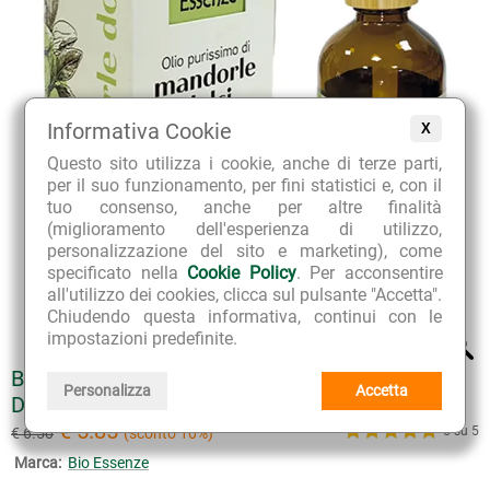
Informativa Cookie
X
Questo sito utilizza i cookie, anche di terze parti,
per il suo funzionamento, per fini statistici e, con il
tuo consenso, anche per altre finalità
(miglioramento dell'esperienza di utilizzo,
personalizzazione del sito e marketing), come
specificato nella
Cookie Policy
. Per acconsentire
all'utilizzo dei cookies, clicca sul pulsante "Accetta".
Chiudendo questa informativa, continui con le
impostazioni predefinite.
BIO ESSENZE OLIO PURISSIMO DI MANDORLE
Personalizza
Accetta
DOLCI 100 ML
€ 5.85
5 su 5
€ 6.50
(sconto 10%)
Marca:
Bio Essenze