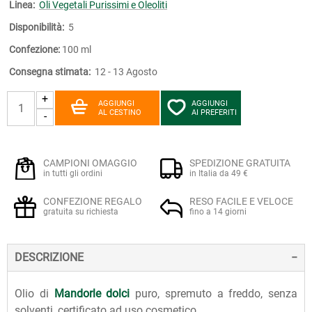
Linea:
Oli Vegetali Purissimi e Oleoliti
Disponibilità:
5
Confezione:
100 ml
Consegna stimata:
12 - 13 Agosto
+
AGGIUNGI
AGGIUNGI
AL CESTINO
AI PREFERITI
-
CAMPIONI OMAGGIO
SPEDIZIONE GRATUITA
in tutti gli ordini
in Italia da 49 €
CONFEZIONE REGALO
RESO FACILE E VELOCE
gratuita su richiesta
fino a 14 giorni
DESCRIZIONE
Olio di
Mandorle dolci
puro, spremuto a freddo, senza
solventi, certificato ad uso cosmetico.