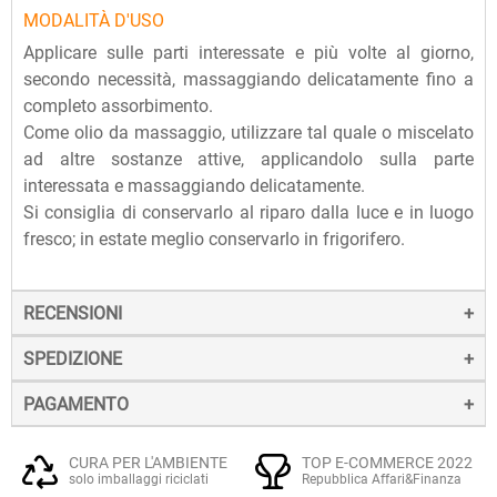
MODALITÀ D'USO
Applicare sulle parti interessate e più volte al giorno,
secondo necessità, massaggiando delicatamente fino a
completo assorbimento.
Come olio da massaggio, utilizzare tal quale o miscelato
ad altre sostanze attive, applicandolo sulla parte
interessata e massaggiando delicatamente.
Si consiglia di conservarlo al riparo dalla luce e in luogo
fresco; in estate meglio conservarlo in frigorifero.
RECENSIONI
SPEDIZIONE
PAGAMENTO
La spedizione dei prodotti avviene entro 24 ore dall'ordine
(sabato e festivi esclusi), tramite corriere SDA.
Il pagamento degli ordini può avvenire:
Quando l'ordine sarà spedito, riceverai una e-mail di
CURA PER L'AMBIENTE
TOP E-COMMERCE 2022
solo imballaggi riciclati
Repubblica Affari&Finanza
conferma, contenente un link alla tracciatura online