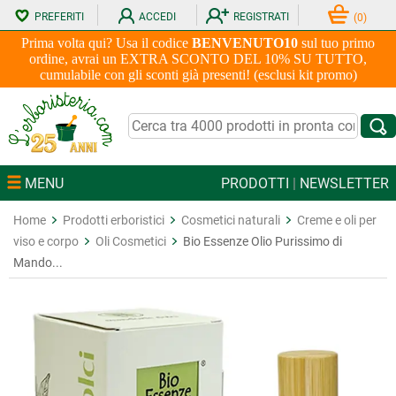
PREFERITI
ACCEDI
REGISTRATI
(
0
)
Prima volta qui? Usa il codice
BENVENUTO10
sul tuo primo
ordine, avrai un EXTRA SCONTO DEL 10% SU TUTTO,
cumulabile con gli sconti già presenti! (esclusi kit promo)
MENU
PRODOTTI
|
NEWSLETTER
Home
Prodotti erboristici
Cosmetici naturali
Creme e oli per
viso e corpo
Oli Cosmetici
Bio Essenze Olio Purissimo di
Mando...