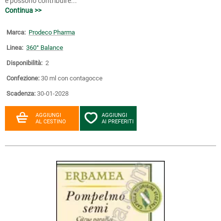
e possono contribuire...
Continua >>
Marca:
Prodeco Pharma
Linea:
360° Balance
Disponibilità:
2
Confezione:
30 ml con contagocce
Scadenza:
30-01-2028
AGGIUNGI
AGGIUNGI
AL CESTINO
AI PREFERITI