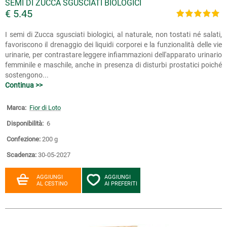
SEMI DI ZUCCA SGUSCIATI BIOLOGICI
€ 5.45
I semi di Zucca sgusciati biologici, al naturale, non tostati né salati,
favoriscono il drenaggio dei liquidi corporei e la funzionalità delle vie
urinarie, per contrastare leggere infiammazioni dell'apparato urinario
femminile e maschile, anche in presenza di disturbi prostatici poiché
sostengono...
Continua >>
Marca:
Fior di Loto
Disponibilità:
6
Confezione:
200 g
Scadenza:
30-05-2027
AGGIUNGI
AGGIUNGI
AL CESTINO
AI PREFERITI