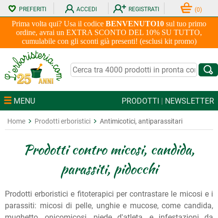
PREFERITI
ACCEDI
REGISTRATI
(
0
)
Prima volta qui? Usa il codice
BENVENUTO10
sul tuo primo
ordine, avrai un EXTRA SCONTO DEL 10% SU TUTTO,
cumulabile con gli sconti già presenti! (esclusi kit promo)
MENU
PRODOTTI
|
NEWSLETTER
Home
Prodotti erboristici
Antimicotici, antiparassitari
Prodotti contro micosi, candida,
parassiti, pidocchi
Prodotti erboristici e fitoterapici per contrastare le micosi e i
parassiti: micosi di pelle, unghie e mucose, come candida,
mughetto, onicomicosi, piede d'atleta, e infestazioni da