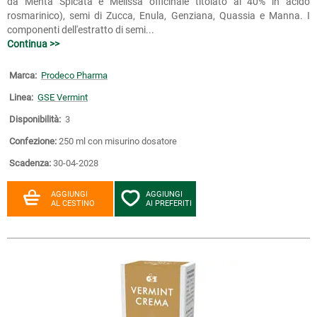
da Menta Spicata e Melissa officinale titolato al 40% in acido
rosmarinico), semi di Zucca, Enula, Genziana, Quassia e Manna. I
componenti dell'estratto di semi...
Continua >>
Marca:
Prodeco Pharma
Linea:
GSE Vermint
Disponibilità:
3
Confezione:
250 ml con misurino dosatore
Scadenza:
30-04-2028
AGGIUNGI
AGGIUNGI
AL CESTINO
AI PREFERITI