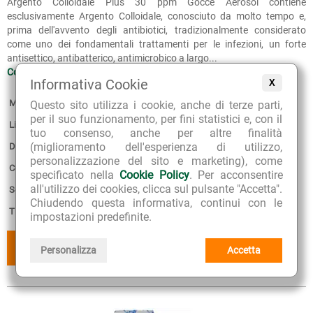
Argento Colloidale Plus 30 ppm Gocce Aerosol contiene
esclusivamente Argento Colloidale, conosciuto da molto tempo e,
prima dell'avvento degli antibiotici, tradizionalmente considerato
come uno dei fondamentali trattamenti per le infezioni, un forte
antisettico, antibatterico, antimicrobico a largo...
Continua >>
Informativa Cookie
X
Marca:
Aessere
Questo sito utilizza i cookie, anche di terze parti,
per il suo funzionamento, per fini statistici e, con il
Linea:
Argento Colloidale Plus
tuo consenso, anche per altre finalità
(miglioramento dell'esperienza di utilizzo,
Disponibilità:
5
personalizzazione del sito e marketing), come
Confezione:
200 ml con contagocce
specificato nella
Cookie Policy
. Per acconsentire
all'utilizzo dei cookies, clicca sul pulsante "Accetta".
Scadenza:
30-12-2028
Chiudendo questa informativa, continui con le
Tipologia:
Dispositivo medico detraibile
impostazioni predefinite.
AGGIUNGI
AGGIUNGI
Personalizza
Accetta
AL CESTINO
AI PREFERITI