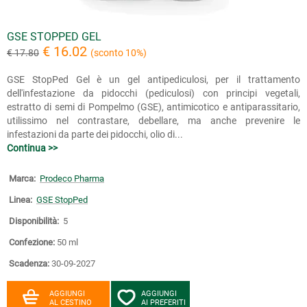
GSE STOPPED GEL
€ 16.02
€ 17.80
(sconto 10%)
GSE StopPed Gel è un gel antipediculosi, per il trattamento
dell'infestazione da pidocchi (pediculosi) con principi vegetali,
estratto di semi di Pompelmo (GSE), antimicotico e antiparassitario,
utilissimo nel contrastare, debellare, ma anche prevenire le
infestazioni da parte dei pidocchi, olio di...
Continua >>
Marca:
Prodeco Pharma
Linea:
GSE StopPed
Disponibilità:
5
Confezione:
50 ml
Scadenza:
30-09-2027
AGGIUNGI
AGGIUNGI
AL CESTINO
AI PREFERITI