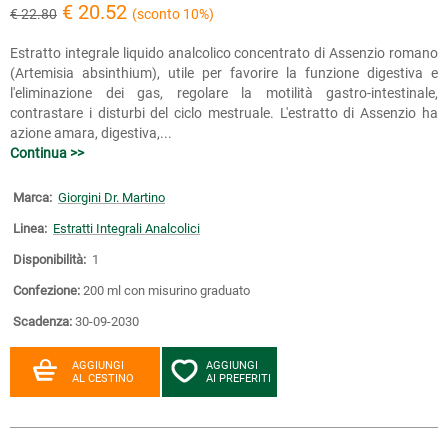
€ 20.52
€ 22.80
(sconto 10%)
Estratto integrale liquido analcolico concentrato di Assenzio romano
(Artemisia absinthium), utile per favorire la funzione digestiva e
l'eliminazione dei gas, regolare la motilità gastro-intestinale,
contrastare i disturbi del ciclo mestruale. L'estratto di Assenzio ha
azione amara, digestiva,...
Continua >>
Marca:
Giorgini Dr. Martino
Linea:
Estratti Integrali Analcolici
Disponibilità:
1
Confezione:
200 ml con misurino graduato
Scadenza:
30-09-2030
AGGIUNGI
AGGIUNGI
AL CESTINO
AI PREFERITI