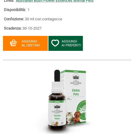
Linea:
Australian Bush Flower Essences Animal Pets
Disponibilità:
1
Confezione:
30 ml con contagocce
Scadenza:
30-10-2027
AGGIUNGI
AGGIUNGI
AL CESTINO
AI PREFERITI