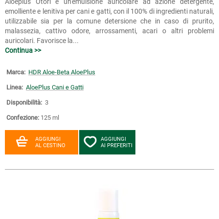
Aloeplus Otorì è un'emulsione auricolare ad azione detergente,
emolliente e lenitiva per cani e gatti, con il 100% di ingredienti naturali,
utilizzabile sia per la comune detersione che in caso di prurito,
malassezia, cattivo odore, arrossamenti, acari o altri problemi
auricolari. Favorisce la...
Continua >>
Marca:
HDR Aloe-Beta AloePlus
Linea:
AloePlus Cani e Gatti
Disponibilità:
3
Confezione:
125 ml
AGGIUNGI
AGGIUNGI
AL CESTINO
AI PREFERITI