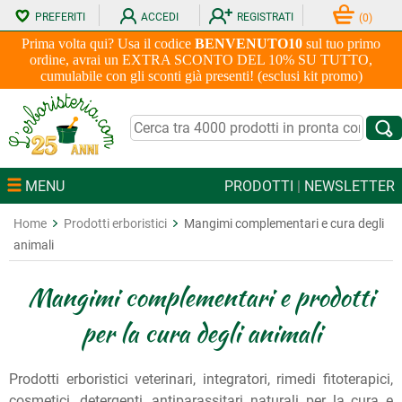
PREFERITI
ACCEDI
REGISTRATI
(
0
)
Prima volta qui? Usa il codice
BENVENUTO10
sul tuo primo
ordine, avrai un EXTRA SCONTO DEL 10% SU TUTTO,
cumulabile con gli sconti già presenti! (esclusi kit promo)
MENU
PRODOTTI
|
NEWSLETTER
Home
Prodotti erboristici
Mangimi complementari e cura degli
animali
Mangimi complementari e prodotti
per la cura degli animali
Prodotti erboristici veterinari, integratori, rimedi fitoterapici,
cosmetici, detergenti, antiparassitari naturali per la cura e