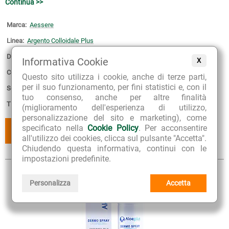
Continua >>
Marca:
Aessere
Linea:
Argento Colloidale Plus
Disponibilità:
9
Informativa Cookie
X
Confezione:
150 ml con erogatore no-gas
Questo sito utilizza i cookie, anche di terze parti,
per il suo funzionamento, per fini statistici e, con il
Scadenza:
30-12-2028
tuo consenso, anche per altre finalità
Tipologia:
Dispositivo medico detraibile
(miglioramento dell'esperienza di utilizzo,
personalizzazione del sito e marketing), come
specificato nella
Cookie Policy
. Per acconsentire
AGGIUNGI
AGGIUNGI
AL CESTINO
AI PREFERITI
all'utilizzo dei cookies, clicca sul pulsante "Accetta".
Chiudendo questa informativa, continui con le
impostazioni predefinite.
Personalizza
Accetta