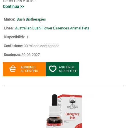
Detox Pets è utile...
Continua >>
Marca:
Bush Biotherapies
Linea:
Australian Bush Flower Essences Animal Pets
Disponibilità:
1
Confezione:
30 ml con contagocce
Scadenza:
30-03-2027
AGGIUNGI
AGGIUNGI
AL CESTINO
AI PREFERITI