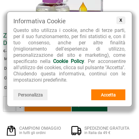
Informativa Cookie
X
Questo sito utilizza i cookie, anche di terze parti,
ZETA FREE RICARICA ECO-BIO 45 NOTTI PER
per il suo funzionamento, per fini statistici e, con il
DIFFUSORE ELETTRICO
tuo consenso, anche per altre finalità
(miglioramento dell'esperienza di utilizzo,
€ 12.33
€ 13.70
(sconto 10%)
personalizzazione del sito e marketing), come
Marca:
Flora
specificato nella
Cookie Policy
. Per acconsentire
all'utilizzo dei cookies, clicca sul pulsante "Accetta".
Disponibilità:
4
Chiudendo questa informativa, continui con le
Confezione:
25 ml per 45 notti
impostazioni predefinite.
Consegna stimata:
12 - 13 Agosto
Personalizza
Accetta
+
AGGIUNGI
AGGIUNGI
AL CESTINO
AI PREFERITI
-
CAMPIONI OMAGGIO
SPEDIZIONE GRATUITA
in tutti gli ordini
in Italia da 49 €