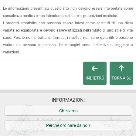
Le informazioni presenti su questo sito non devono essere interpretate come
La spedizione è accompagnata da un riepilogo d'ordine,
consulenza medica e non intendono sostituire le prescrizioni mediche.
oppure dalla fattura se richiesta al momento dell'ordine
I prodotti erboristici non possono essere intesi come sostituti di una dieta
(selezionando l'apposita casella del modulo d'ordine e
variata ed equilibrata e devono essere utilizzati nell'ambito di uno stile di vita
specificando l'indirizzo di fatturazione).
sano. Poichè non si tratta di farmaci, i risultati non sono garantiti e possono
variare da persona a persona. Le immagini sono indicative e soggette a
Dalla tua
Area Cliente
potrai verificare lo stato di lavorazione
variazioni.
dell'ordine e lo stato della spedizione.
Per qualsiasi informazione, contattaci via
e-mail
.
INDIETRO
TORNA SU
Per maggiori dettagli, vedi le
Condizioni di vendita
.
INFORMAZIONI
Chi siamo
Perchè ordinare da noi?