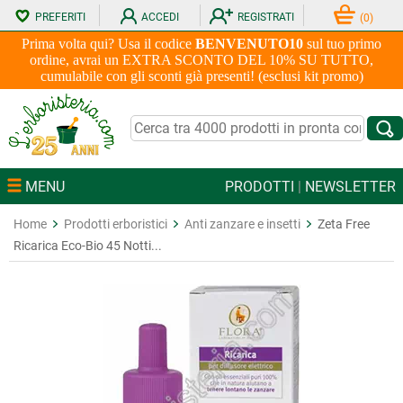
PREFERITI
ACCEDI
REGISTRATI
(
0
)
Prima volta qui? Usa il codice
BENVENUTO10
sul tuo primo
ordine, avrai un EXTRA SCONTO DEL 10% SU TUTTO,
cumulabile con gli sconti già presenti! (esclusi kit promo)
MENU
PRODOTTI
|
NEWSLETTER
Home
Prodotti erboristici
Anti zanzare e insetti
Zeta Free
Ricarica Eco-Bio 45 Notti...