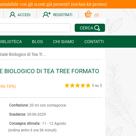
le con gli sconti già presenti! (esclusi kit promo)
ACCEDI
REGISTRATI
(
0
)
CERCA
BIBLIOTECA
BLOG
CHI SIAMO
CONTATTI
iale Biologico di Tea Tr...
E BIOLOGICO DI TEA TREE FORMATO
5 su 5
nto 10%)
Confezione:
20 ml con contagocce
Scadenza:
30-06-2029
Consegna stimata:
11 - 12 Agosto
(ordina entro 6 ore 36 minuti)