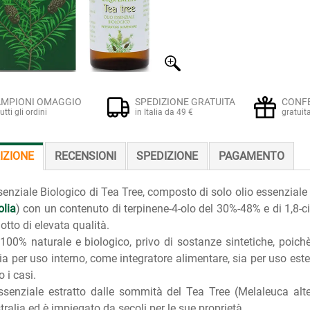
MPIONI OMAGGIO
SPEDIZIONE GRATUITA
CONF
tutti gli ordini
in Italia da 49 €
gratuit
IZIONE
RECENSIONI
SPEDIZIONE
PAGAMENTO
senziale Biologico di Tea Tree, composto di solo olio essenziale
olia
) con un contenuto di terpinene-4-olo del 30%-48% e di 1,8-c
otto di elevata qualità.
100% naturale e biologico, privo di sostanze sintetiche, poichè
ia per uso interno, come integratore alimentare, sia per uso est
 i casi.
essenziale estratto dalle sommità del Tea Tree (Melaleuca alte
stralia ed è impiegato da secoli per le sue proprietà.