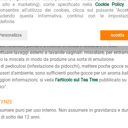
l sito e marketing), come specificato nella
Cookie Policy
.
fumigi in caso di naso chiuso, diluire poche gocce in acqua bol
onsentire all'utilizzo dei cookies, clicca sul pulsante "Accet
erne messo alcune gocce su un fazzoletto.
iudendo questa informativa, continui con le impostazi
 di micosi cutanee, ungueali e del piede, eseguire toccature e le
definite.
une settimane. In caso di onicomicosi, protrarre l'applicazione
 continuare ancora per qualche tempo per prevenire recidive.
Personalizza
Accetta
di l'herpes labiale, effettuare toccature in loco appena si avverto
li, foruncoli, punture d'insetto, effettuare toccature in loco.
ettuare lavaggi esterni e lavande vaginali: miscelare, per entramb
o la miscela in modo da produrre una sorta di emulsione.
 di pediculosi (infestazione da pidocchi), mettere poche gocce sul 
fusori d'ambiente, sono sufficienti poche gocce per un aroma ba
giori informazioni, si veda
l'articolo sul Tea Tree
pubblicato su q
ici".
TENZE
umere puro per uso interno. Non assumere in gravidanza e dura
 di sotto dei 12 anni.