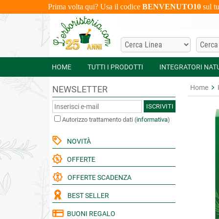
Prima volta qui? Usa il codice
BENVENUTO10
sul t
HOME
TUTTI I PRODOTTI
INTEGRATORI NAT
Home
NEWSLETTER
ISCRIVITI
Autorizzo trattamento dati
(
informativa
)
NOVITÀ
OFFERTE
OFFERTE SCADENZA
BEST SELLER
BUONI REGALO