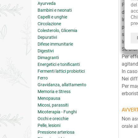
Ayurveda
de
Per suf
Bambini e neonati
acc
dopo av
Ch
Capelli e unghie
In caso
pre
Circolazione
per alc
Colesterolo, Glicemia
sane, e
Depurativi
In caso 
Difese immunitarie
Su brufo
Digestivi
Per eff
Dimagranti
agitand
Energetici e tonificanti
In caso
Fermenti lattici probiotici
Ferro
Nei dif
Gravidanza, allattamento
Per mag
Memoria e Stress
erborist
Menopausa
Micosi, parassiti
AVVER
Micoterapia - Funghi
Non ass
Occhi e orecchie
Pelle, lesioni
orale al
Pressione arteriosa