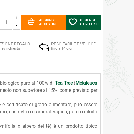
+
AGGIUNGI
AGGIUNGI
AL CESTINO
AI PREFERITI
-
EZIONE REGALO
RESO FACILE E VELOCE
a su richiesta
fino a 14 giorni
 biologico puro al 100% di
Tea Tree
(
Melaleuca
ineolo non superiore al 15%, come previsto per
 è certificato di grado alimentare, può essere
erno, cosmetico o aromaterapico, puro o diluito
rnifolia o albero del tè) è un prodotto tipico