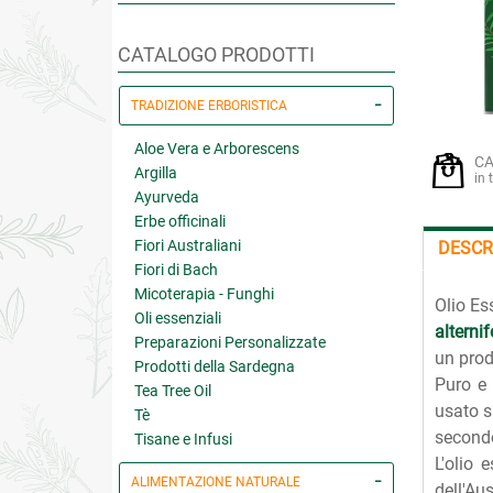
CATALOGO PRODOTTI
TRADIZIONE ERBORISTICA
Aloe Vera e Arborescens
CA
Argilla
in 
Ayurveda
Erbe officinali
Fiori Australiani
DESCR
Fiori di Bach
Micoterapia - Funghi
Olio Es
Oli essenziali
alternif
Preparazioni Personalizzate
un prod
Prodotti della Sardegna
Puro e 
Tea Tree Oil
usato s
Tè
secondo
Tisane e Infusi
L'olio 
ALIMENTAZIONE NATURALE
dell'Au