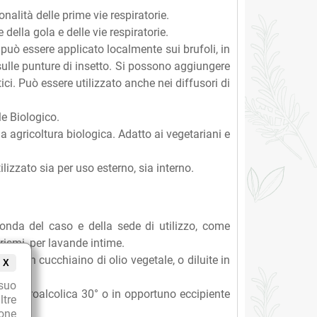
nalità delle prime vie respiratorie.
 della gola e delle vie respiratorie.
può essere applicato localmente sui brufoli, in
sulle punture di insetto. Si possono aggiungere
i. Può essere utilizzato anche nei diffusori di
le Biologico.
 agricoltura biologica. Adatto ai vegetariani e
ilizzato sia per uso esterno, sia interno.
onda del caso e della sede di utilizzo, come
rismi, per lavande intime.
 in un cucchiaino di olio vegetale, o diluite in
X
suo
ione idroalcolica 30° o in opportuno eccipiente
ltre
ione