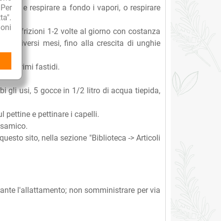
 Per
lente e respirare a fondo i vapori, o respirare
ta".
oni
ggere frizioni 1-2 volte al giorno con costanza
 per diversi mesi, fino alla crescita di unghie
no i primi fastidi.
i gli usi, 5 gocce in 1/2 litro di acqua tiepida,
pettine e pettinare i capelli.
lsamico.
uesto sito, nella sezione "Biblioteca -> Articoli
nte l'allattamento; non somministrare per via