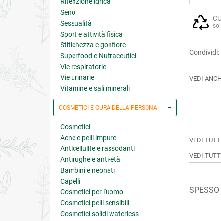
Ritenzione idrica
Seno
CU
Sessualità
sol
Sport e attività fisica
Stitichezza e gonfiore
Condividi:
Superfood e Nutraceutici
Vie respiratorie
Vie urinarie
VEDI ANCH
Vitamine e sali minerali
COSMETICI E CURA DELLA PERSONA
Cosmetici
Acne e pelli impure
VEDI TUTT
Anticellulite e rassodanti
VEDI TUTT
Antirughe e anti-età
Bambini e neonati
Capelli
SPESSO A
Cosmetici per l'uomo
Cosmetici pelli sensibili
Cosmetici solidi waterless