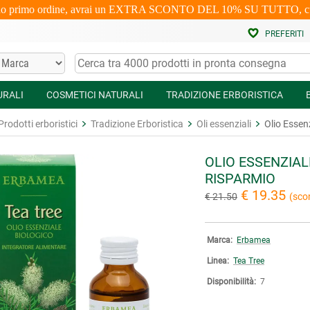
uo primo ordine, avrai un EXTRA SCONTO DEL 10% SU TUTTO, cumulabi
PREFERITI
URALI
COSMETICI NATURALI
TRADIZIONE ERBORISTICA
Prodotti erboristici
Tradizione Erboristica
Oli essenziali
Olio Essenz
OLIO ESSENZIAL
RISPARMIO
€ 19.35
€ 21.50
(sco
Marca:
Erbamea
Linea:
Tea Tree
Disponibilità:
7