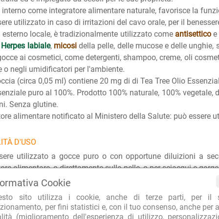
 interno come integratore alimentare naturale, favorisce la funzio
re utilizzato in caso di irritazioni del cavo orale, per il benessere
 esterno locale, è tradizionalmente utilizzato come
antisettico
e 
i
Herpes labiale
,
micosi
della pelle, delle mucose e delle unghie, 
occe ai cosmetici, come detergenti, shampoo, creme, oli cosmetic
 o negli umidificatori per l'ambiente.
ccia (circa 0,05 ml) contiene 20 mg di di Tea Tree Olio Essenzia
senziale puro al 100%. Prodotto 100% naturale, 100% vegetale, da
ni. Senza glutine.
tore alimentare notificato al Ministero della Salute: può essere ut
ITÀ D'USO
ere utilizzato a gocce puro o con opportune diluizioni a sec
tore alimentare, o direttamente sulla pelle, o per sciacqui e garga
tegratore alimentare, assumere 2-3 gocce per 2-3 volte al giorno,
formativa Cookie
o su una zolletta di zucchero o in un cucchiaino di miele.
esto sito utilizza i cookie, anche di terze parti, per il 
 locale nel cavo orale: poche gocce di olio essenziale in soluz
zionamento, per fini statistici e, con il tuo consenso, anche per a
acqua), per eseguire gargarismi, sciacqui.
alità (miglioramento dell'esperienza di utilizzo, personalizzaz