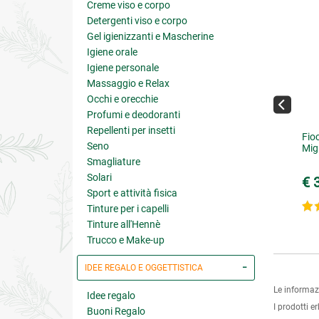
Creme viso e corpo
Detergenti viso e corpo
Gel igienizzanti e Mascherine
Igiene orale
Igiene personale
Massaggio e Relax
Occhi e orecchie
Profumi e deodoranti
Repellenti per insetti
o Essenziale Biologico di
Olio Essenziale di Resina di
Fio
Seno
mone
Boswellia - Incenso
Mig
Smagliature
Solari
€ 8.91
€ 20.70
€ 
.90
(-10%)
€ 23.00
(-10%)
Sport e attività fisica
4.8 su 5
5 su 5
Tinture per i capelli
Tinture all'Hennè
Trucco e Make-up
IDEE REGALO E OGGETTISTICA
Le informaz
Idee regalo
I prodotti e
Buoni Regalo