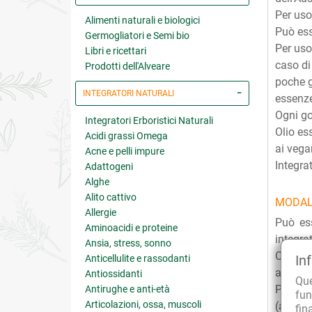
Per uso
Alimenti naturali e biologici
Può esse
Germogliatori e Semi bio
Per uso
Libri e ricettari
caso d
Prodotti dell'Alveare
poche g
INTEGRATORI NATURALI
essenze
Ogni go
Integratori Erboristici Naturali
Olio es
Acidi grassi Omega
ai vega
Acne e pelli impure
Integra
Adattogeni
Alghe
Alito cattivo
MODAL
Allergie
Può ess
Aminoacidi e proteine
integra
Ansia, stress, sonno
Come in
In
Anticellulite e rassodanti
acqua, 
Antiossidanti
Qu
Per uso
Antirughe e anti-età
fun
Articolazioni, ossa, muscoli
(anche 
fin