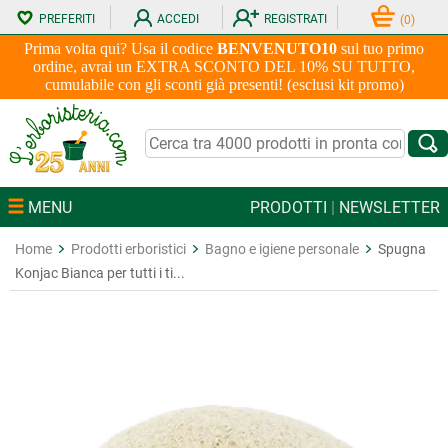
PREFERITI
ACCEDI
REGISTRATI
(
0
)
Prima volta qui? Usa il codice
BENVENUTO10
sul tuo primo
ordine, avrai un EXTRA SCONTO DEL 10% SU TUTTO,
cumulabile con gli sconti già presenti! (esclusi kit promo)
MENU
PRODOTTI
|
NEWSLETTER
Home
Prodotti erboristici
Bagno e igiene personale
Spugna
Konjac Bianca per tutti i ti...