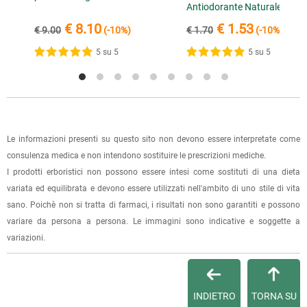
22.03.2021
Antiodorante Naturale
spese di spedizione e sarai avvisato con una e-mail quando
buona
l'ordine sarà pronto per il ritiro.
€ 8.10
€ 1.53
€ 9.00
(-10%)
€ 1.70
(-10%)
5 su 5
5 su 5
La spedizione è accompagnata da un riepilogo d'ordine,
12.12.2020
oppure dalla fattura se richiesta al momento dell'ordine
eccellente
(selezionando l'apposita casella del modulo d'ordine e
specificando l'indirizzo di fatturazione).
3 recensioni verificate da
eKomi
Dalla tua
Area Cliente
potrai verificare lo stato di lavorazione
Le informazioni presenti su questo sito non devono essere interpretate come
dell'ordine e lo stato della spedizione.
consulenza medica e non intendono sostituire le prescrizioni mediche.
I prodotti erboristici non possono essere intesi come sostituti di una dieta
Per qualsiasi informazione, contattaci via
e-mail
.
variata ed equilibrata e devono essere utilizzati nell'ambito di uno stile di vita
sano. Poichè non si tratta di farmaci, i risultati non sono garantiti e possono
Per maggiori dettagli, vedi le
Condizioni di vendita
.
variare da persona a persona. Le immagini sono indicative e soggette a
variazioni.
INDIETRO
TORNA SU