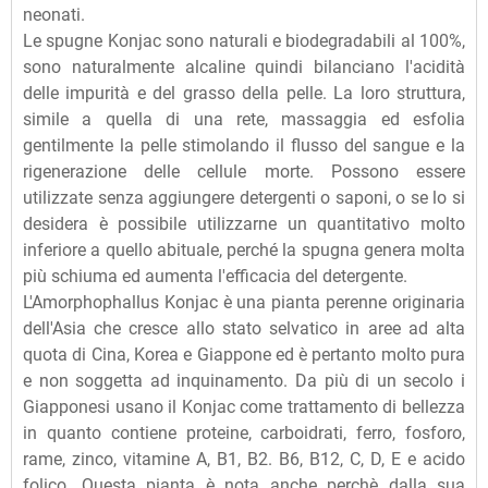
neonati.
Le spugne Konjac sono naturali e biodegradabili al 100%,
sono naturalmente alcaline quindi bilanciano l'acidità
delle impurità e del grasso della pelle. La loro struttura,
simile a quella di una rete, massaggia ed esfolia
gentilmente la pelle stimolando il flusso del sangue e la
rigenerazione delle cellule morte. Possono essere
utilizzate senza aggiungere detergenti o saponi, o se lo si
desidera è possibile utilizzarne un quantitativo molto
inferiore a quello abituale, perché la spugna genera molta
più schiuma ed aumenta l'efficacia del detergente.
L'Amorphophallus Konjac è una pianta perenne originaria
dell'Asia che cresce allo stato selvatico in aree ad alta
quota di Cina, Korea e Giappone ed è pertanto molto pura
e non soggetta ad inquinamento. Da più di un secolo i
Giapponesi usano il Konjac come trattamento di bellezza
in quanto contiene proteine, carboidrati, ferro, fosforo,
rame, zinco, vitamine A, B1, B2. B6, B12, C, D, E e acido
folico. Questa pianta è nota anche perchè dalla sua