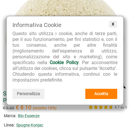
Informativa Cookie
X
Questo sito utilizza i cookie, anche di terze parti,
per il suo funzionamento, per fini statistici e, con il
tuo consenso, anche per altre finalità
(miglioramento dell'esperienza di utilizzo,
personalizzazione del sito e marketing), come
specificato nella
Cookie Policy
. Per acconsentire
all'utilizzo dei cookies, clicca sul pulsante "Accetta".
Chiudendo questa informativa, continui con le
impostazioni predefinite.
SPUGNA KONJAC BIANCA PER TUTTI I TIPI DI
Personalizza
Accetta
PELLE, PELLI IPERSENSIBILI E DELICATE
€ 8.10
4.7 su 5
€ 9.00
(sconto 10%)
Marca:
Bio Essenze
Linea:
Spugne Konjac