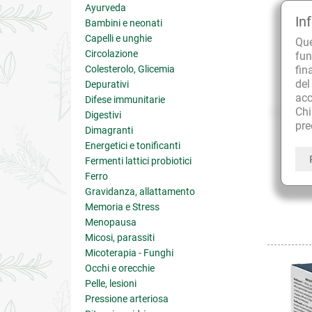
Ayurveda
In
Bambini e neonati
Capelli e unghie
Qu
Circolazione
fun
Colesterolo, Glicemia
fin
de
Depurativi
acc
Difese immunitarie
Ch
Digestivi
pre
Dimagranti
Energetici e tonificanti
Fermenti lattici probiotici
Ferro
Gravidanza, allattamento
Memoria e Stress
Menopausa
Micosi, parassiti
Micoterapia - Funghi
Occhi e orecchie
Pelle, lesioni
Pressione arteriosa