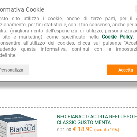
€ 16.65
€ 18.50
(sconto 10%)
formativa Cookie
GSE Biotic HP è un integratore aliment
esto sito utilizza i cookie, anche di terze parti, per il 
Boswellia, Rutina, Ananas, Centella, Al
zionamento, per fini statistici e, con il tuo consenso, anche per a
Melaleuca (Tea Tree oil). L'estratto d
alità (miglioramento dell'esperienza di utilizzo, personalizzaz
contribuire all'equilibrio...
l sito e marketing), come specificato nella
Cookie Policy
.
Continua >>
onsentire all'utilizzo dei cookies, clicca sul pulsante "Accet
iudendo questa informativa, continui con le impostazi
definite.
Marca:
Prodeco Pharma
Co
Linea:
GSE Stomaco e Intestino
Sc
Personalizza
Accetta
Disponibilità:
5
NEO BIANACID ACIDITÀ REFLUSSO 
CLASSIC GUSTO MENTA
€ 18.90
€ 21.00
(sconto 10%)