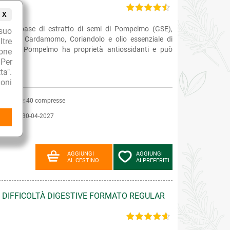
X
are a base di estratto di semi di Pompelmo (GSE),
suo
oe vera, Cardamomo, Coriandolo e olio essenziale di
ltre
i semi di Pompelmo ha proprietà antiossidanti e può
ione
 Per
ta".
oni
nfezione:
40 compresse
adenza:
30-04-2027
AGGIUNGI
AGGIUNGI
AL CESTINO
AI PREFERITI
E DIFFICOLTÀ DIGESTIVE FORMATO REGULAR