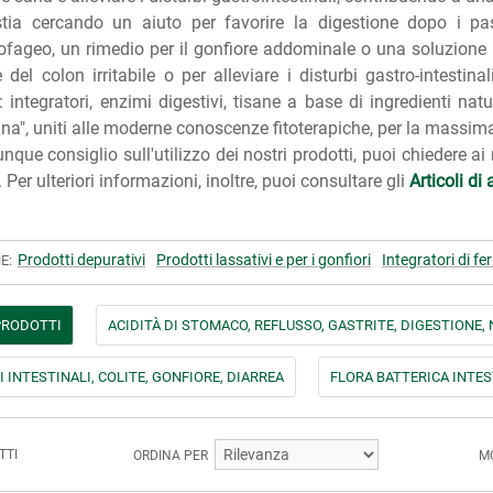
tia cercando un aiuto per favorire la digestione dopo i pas
fageo, un rimedio per il gonfiore addominale o una soluzione nat
del colon irritabile o per alleviare i disturbi gastro-intestinal
 integratori, enzimi digestivi, tisane a base di ingredienti natur
na", uniti alle moderne conoscenze fitoterapiche, per la massima
nque consiglio sull'utilizzo dei nostri prodotti, puoi chiedere ai
Per ulteriori informazioni, inoltre, puoi consultare gli
Articoli d
Prodotti depurativi
Prodotti lassativi e per i gonfiori
Integratori di fer
E:
 PRODOTTI
ACIDITÀ DI STOMACO, REFLUSSO, GASTRITE, DIGESTIONE,
 INTESTINALI, COLITE, GONFIORE, DIARREA
FLORA BATTERICA INTEST
TTI
ORDINA PER
M