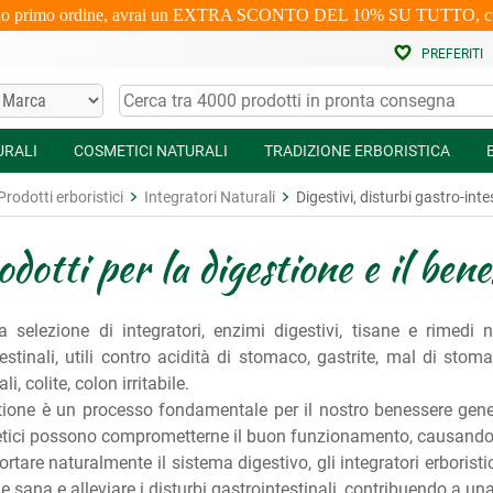
uo primo ordine, avrai un EXTRA SCONTO DEL 10% SU TUTTO, cumulabi
PREFERITI
URALI
COSMETICI NATURALI
TRADIZIONE ERBORISTICA
Prodotti erboristici
Integratori Naturali
Digestivi, disturbi gastro-inte
dotti per la digestione e il ben
a selezione di integratori, enzimi digestivi, tisane e rimedi n
estinali, utili contro acidità di stomaco, gastrite, mal di stom
, colite, colon irritabile.
tione è un processo fondamentale per il nostro benessere genera
netici possono comprometterne il buon funzionamento, causando 
rtare naturalmente il sistema digestivo, gli integratori erborist
e sana e alleviare i disturbi gastrointestinali, contribuendo a una