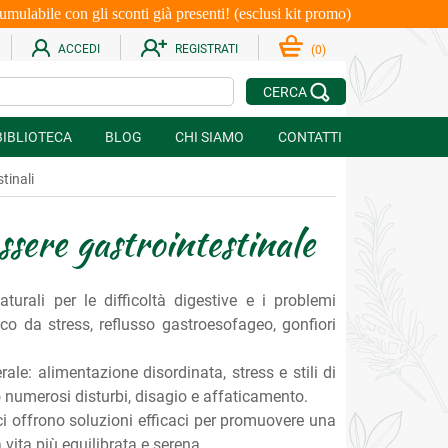
le con gli sconti già presenti! (esclusi kit promo)
ACCEDI
REGISTRATI
(
0
)
CERCA
BIBLIOTECA
BLOG
CHI SIAMO
CONTATTI
stinali
essere gastrointestinale
aturali per le difficoltà digestive e i problemi
aco da stress, reflusso gastroesofageo, gonfiori
le: alimentazione disordinata, stress e stili di
numerosi disturbi, disagio e affaticamento.
ici offrono soluzioni efficaci per promuovere una
 vita più equilibrata e serena.