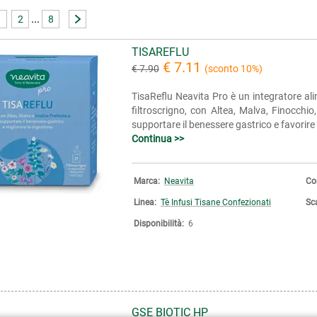
...
1
2
8
TISAREFLU
€ 7.11
€ 7.90
(sconto 10%)
TisaReflu Neavita Pro è un integratore alim
filtroscrigno, con Altea, Malva, Finocchio
supportare il benessere gastrico e favorire l
Continua >>
Marca:
Neavita
Co
Linea:
Tè Infusi Tisane Confezionati
Sc
Disponibilità:
6
GSE BIOTIC HP