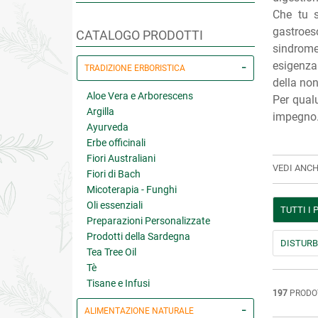
Che tu s
gastroeso
CATALOGO PRODOTTI
sindrome 
esigenza:
TRADIZIONE ERBORISTICA
della non
Aloe Vera e Arborescens
Per qualu
Argilla
impegno. 
Ayurveda
Erbe officinali
Fiori Australiani
VEDI ANCH
Fiori di Bach
Micoterapia - Funghi
Oli essenziali
TUTTI I
Preparazioni Personalizzate
Prodotti della Sardegna
DISTURBI
Tea Tree Oil
Tè
Tisane e Infusi
197
PRODO
ALIMENTAZIONE NATURALE