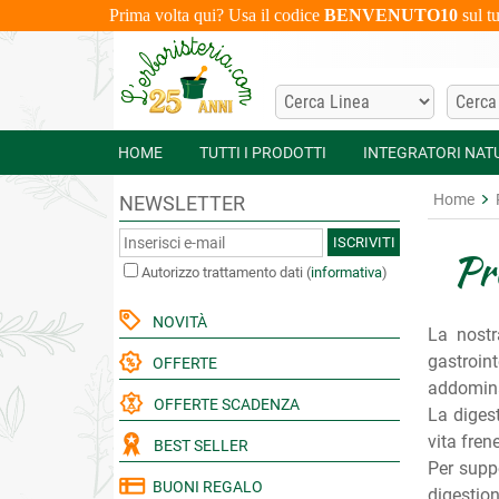
Prima volta qui? Usa il codice
BENVENUTO10
sul t
HOME
TUTTI I PRODOTTI
INTEGRATORI NAT
Home
NEWSLETTER
ISCRIVITI
Pro
Autorizzo trattamento dati
(
informativa
)
NOVITÀ
La nostr
gastroint
OFFERTE
addominali
OFFERTE SCADENZA
La diges
vita fre
BEST SELLER
Per suppo
BUONI REGALO
digestion