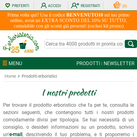
PREFERITI
ACCEDI
REGISTRATI
(
0
)
Prima volta qui? Usa il codice
BENVENUTO10
sul tuo primo
ordine, avrai un EXTRA SCONTO DEL 10% SU TUTTO,
cumulabile con gli sconti già presenti! (esclusi kit promo)
MENU
PRODOTTI
|
NEWSLETTER
Home
Prodotti erboristici
I nostri prodotti
Per trovare il prodotto erboristico che fa per te, consulta le
sezioni seguenti, che contengono tutti i nostri prodotti
comodamente divisi per tipologia. Se hai necessità di un
consiglio, o desideri informazioni su un prodotto, scrivici
un'
e-mail
, descrivendo il tuo problema, e ti proporremo i