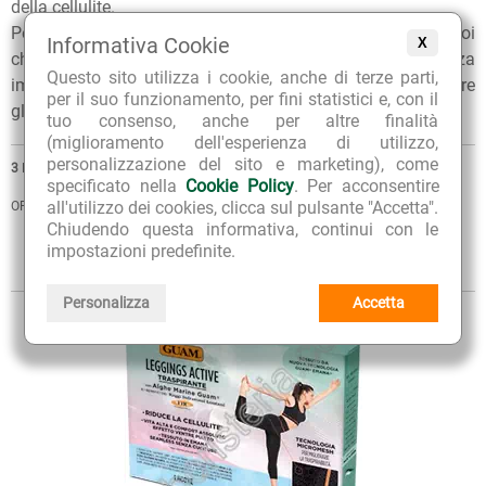
della cellulite.
Per qualunque consiglio sull'utilizzo dei nostri prodotti, puoi
Informativa Cookie
X
chiedere ai nostri erboristi una
consulenza gratuita
e senza
Questo sito utilizza i cookie, anche di terze parti,
impegno. Per ulteriori informazioni, inoltre, puoi consultare
per il suo funzionamento, per fini statistici e, con il
gli
Articoli di approfondimento
sul nostro blog.
tuo consenso, anche per altre finalità
(miglioramento dell'esperienza di utilizzo,
personalizzazione del sito e marketing), come
3
PRODOTTI
specificato nella
Cookie Policy
. Per acconsentire
all'utilizzo dei cookies, clicca sul pulsante "Accetta".
ORDINA PER
Chiudendo questa informativa, continui con le
impostazioni predefinite.
VISTA
Sintetica
Estesa
Personalizza
Accetta