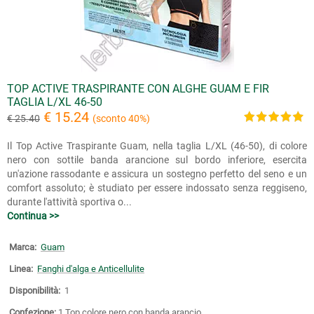
TOP ACTIVE TRASPIRANTE CON ALGHE GUAM E FIR
TAGLIA L/XL 46-50
€ 15.24
€ 25.40
(sconto 40%)
Il Top Active Traspirante Guam, nella taglia L/XL (46-50), di colore
nero con sottile banda arancione sul bordo inferiore, esercita
un'azione rassodante e assicura un sostegno perfetto del seno e un
comfort assoluto; è studiato per essere indossato senza reggiseno,
durante l'attività sportiva o...
Continua >>
Marca:
Guam
Linea:
Fanghi d'alga e Anticellulite
Disponibilità:
1
Confezione:
1 Top colore nero con banda arancio