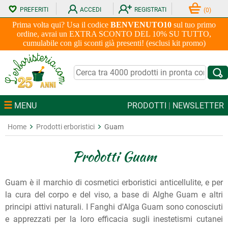
PREFERITI
ACCEDI
REGISTRATI
(
0
)
Prima volta qui? Usa il codice
BENVENUTO10
sul tuo primo
ordine, avrai un EXTRA SCONTO DEL 10% SU TUTTO,
cumulabile con gli sconti già presenti! (esclusi kit promo)
MENU
PRODOTTI
|
NEWSLETTER
Home
Prodotti erboristici
Guam
Prodotti Guam
Guam è il marchio di cosmetici erboristici anticellulite, e per
la cura del corpo e del viso, a base di Alghe Guam e altri
principi attivi naturali. I Fanghi d'Alga Guam sono conosciuti
e apprezzati per la loro efficacia sugli inestetismi cutanei