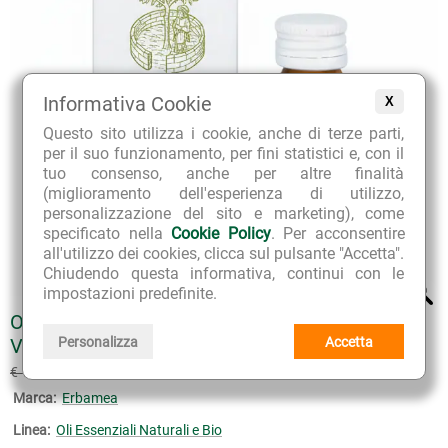
Informativa Cookie
X
Questo sito utilizza i cookie, anche di terze parti,
per il suo funzionamento, per fini statistici e, con il
tuo consenso, anche per altre finalità
(miglioramento dell'esperienza di utilizzo,
personalizzazione del sito e marketing), come
specificato nella
Cookie Policy
. Per acconsentire
all'utilizzo dei cookies, clicca sul pulsante "Accetta".
Chiudendo questa informativa, continui con le
impostazioni predefinite.
OLIO ESSENZIALE BIOLOGICO DI LAVANDA
VERA
Personalizza
Accetta
€ 11.61
€ 12.90
(sconto 10%)
Marca:
Erbamea
Linea:
Oli Essenziali Naturali e Bio