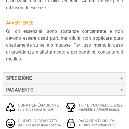
essenziale diluito in olio vegetale. Adatto anche per i
diffusori di essenze.
AVVERTENZE
Gli oli essenziali sono sostanze concentrate e non
devono essere usati puri, ma diluiti; non applicare puro
direttamente su pelle o mucose. Per l'uso interno in caso
di gravidanza e allattamento e per bambini, consultare il
medico.
SPEDIZIONE
PAGAMENTO
La spedizione dei prodotti avviene entro 24 ore dall'ordine
(sabato e festivi esclusi), tramite corriere SDA.
Il pagamento degli ordini può avvenire:
Quando l'ordine sarà spedito, riceverai una e-mail di
CURA PER L'AMBIENTE
TOP E-COMMERCE 2022
solo imballaggi riciclati
Repubblica Affari&Finanza
conferma, contenente un link alla tracciatura online
Con
Carte di credito o debito VISA, Mastercard, PostePay
(e
dell'invio, che ti permetterà di verificare in tempo reale lo
CLIENTI SODDISFATTI
PAGAMENTI SICURI
altre carte prepagate abilitate), su server sicuro Paypal.
stato della spedizione.
99.7% di recensioni positive
al 100% con cifratura SSL