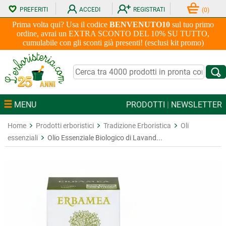
PREFERITI
ACCEDI
REGISTRATI
(
0
)
Prima volta qui? Usa il codice
BENVENUTO10
sul tuo primo
ordine, avrai un EXTRA SCONTO DEL 10% SU TUTTO,
cumulabile con gli sconti già presenti! (esclusi kit promo)
MENU
PRODOTTI
|
NEWSLETTER
Home
Prodotti erboristici
Tradizione Erboristica
Oli
essenziali
Olio Essenziale Biologico di Lavand...