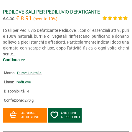
PEDILOVE SALI PER PEDILUVIO DEFATICANTE
€ 8.91
€ 9.90
(sconto 10%)
I Sali per Pediluvio Defaticante PediLove, , con oli essenziali attivi, puri
e 100% naturali, burri e oli vegetali, rinfrescano, purificano e donano
sollievo a piedi stanchi e affaticati. Particolarmente indicati dopo una
giornata con scarpe chiuse, dopo l'attività fisica o ogni volta che si
sente...
Continua >>
Marca:
Purae Hp Italia
Linea:
PediLove
Disponibilità:
4
Confezione:
270 g
AGGIUNGI
AGGIUNGI
AL CESTINO
AI PREFERITI