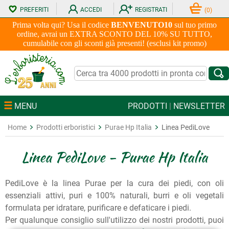
PREFERITI
ACCEDI
REGISTRATI
(
0
)
Prima volta qui? Usa il codice
BENVENUTO10
sul tuo primo
ordine, avrai un EXTRA SCONTO DEL 10% SU TUTTO,
cumulabile con gli sconti già presenti! (esclusi kit promo)
MENU
PRODOTTI
|
NEWSLETTER
Home
Prodotti erboristici
Purae Hp Italia
Linea PediLove
Linea PediLove - Purae Hp Italia
PediLove è la linea Purae per la cura dei piedi, con oli
essenziali attivi, puri e 100% naturali, burri e oli vegetali
formulata per idratare, purificare e defaticare i piedi.
Per qualunque consiglio sull'utilizzo dei nostri prodotti, puoi