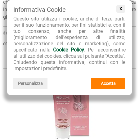
chiedere ai nostri erboristi una
consulenza gratuita
e senza
Informativa Cookie
impegno. Per ulteriori informazioni, inoltre, puoi consultare
X
gli
Articoli di approfondimento
sul nostro blog.
Questo sito utilizza i cookie, anche di terze parti,
per il suo funzionamento, per fini statistici e, con il
tuo consenso, anche per altre finalità
3
PRODOTTI
(miglioramento dell'esperienza di utilizzo,
personalizzazione del sito e marketing), come
ORDINA PER
specificato nella
Cookie Policy
. Per acconsentire
all'utilizzo dei cookies, clicca sul pulsante "Accetta".
VISTA
Sintetica
Estesa
Chiudendo questa informativa, continui con le
impostazioni predefinite.
Personalizza
Accetta