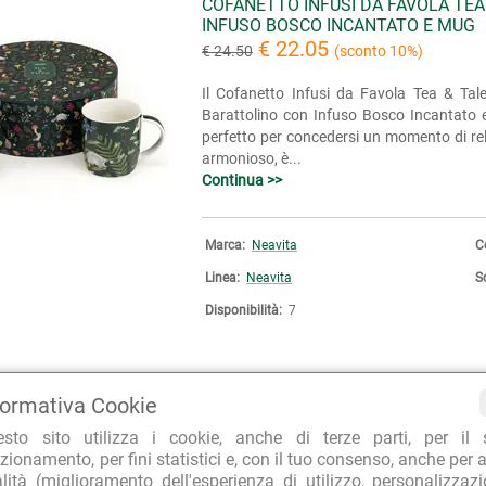
COFANETTO INFUSI DA FAVOLA TEA
INFUSO BOSCO INCANTATO E MUG
€ 22.05
€ 24.50
(sconto 10%)
Il Cofanetto Infusi da Favola Tea & Tal
Barattolino con Infuso Bosco Incantato
perfetto per concedersi un momento di rel
armonioso, è...
Continua >>
Marca:
Neavita
C
Linea:
Neavita
S
Disponibilità:
7
formativa Cookie
esto sito utilizza i cookie, anche di terze parti, per il 
GIFT BOX OCRA INFUSI DA FAVOLA
zionamento, per fini statistici e, con il tuo consenso, anche per a
FILTROSCRIGNO
alità (miglioramento dell'esperienza di utilizzo, personalizzaz