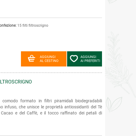
onfezione:
15 filti filtroscrigno
AGGIUNGI
AGGIUNGI
AL CESTINO
AI PREFERITI
FILTROSCRIGNO
omodo formato in filtri piramidali biodegradabili
so infuso, che unisce le proprietà antiossidanti del Tè
 Cacao e del Caffè, e il tocco raffinato dei petali di