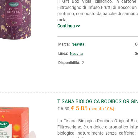
Il Gift Box Viola, cilindrico, in carton
Filtroscrigno di Infuso Frutti di Bosco: u
profumo, composto da bacche di sambuco, ri
mela,...
Continua >>
Marca:
Neavita
C
Linea:
Neavita
S
Disponibilità:
2
TISANA BIOLOGICA ROOIBOS ORIGI
€ 5.85
€ 6.50
(sconto 10%)
La Tisana Biologica Rooibos Original Bio, 
Filtroscrigno, è un dolce e aromatico infu
biologica, naturalmente senza caffeina