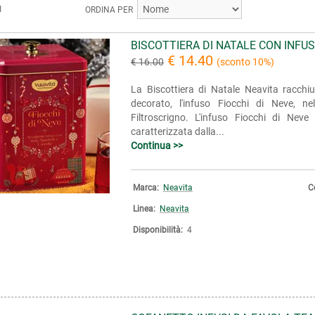
I
ORDINA PER
BISCOTTIERA DI NATALE CON INFUS
€ 14.40
€ 16.00
(sconto 10%)
La Biscottiera di Natale Neavita racchi
decorato, l'infuso Fiocchi di Neve, ne
Filtroscrigno. L'infuso Fiocchi di Nev
caratterizzata dalla...
Continua >>
Marca:
Neavita
C
Linea:
Neavita
Disponibilità:
4