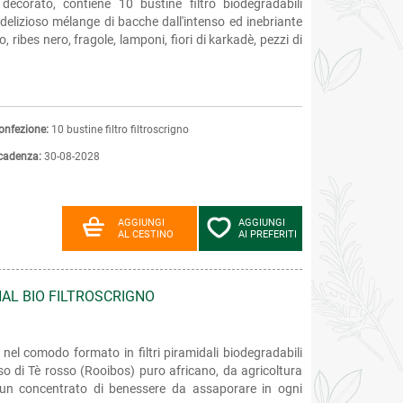
e decorato, contiene 10 bustine filtro biodegradabili
n delizioso mélange di bacche dall'intenso ed inebriante
bes nero, fragole, lamponi, fiori di karkadè, pezzi di
onfezione:
10 bustine filtro filtroscrigno
cadenza:
30-08-2028
AGGIUNGI
AGGIUNGI
AL CESTINO
AI PREFERITI
NAL BIO FILTROSCRIGNO
nel comodo formato in filtri piramidali biodegradabili
so di Tè rosso (Rooibos) puro africano, da agricoltura
: un concentrato di benessere da assaporare in ogni