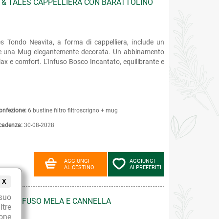
 & TALES CAPPELLIERA CON BARATTOLINO
es Tondo Neavita, a forma di cappelliera, include un
 e una Mug elegantemente decorata. Un abbinamento
ax e comfort. L'Infuso Bosco Incantato, equilibrante e
onfezione:
6 bustine filtro filtroscrigno + mug
cadenza:
30-08-2028
AGGIUNGI
AGGIUNGI
AL CESTINO
AI PREFERITI
X
suo
 CON INFUSO MELA E CANNELLA
ltre
ione