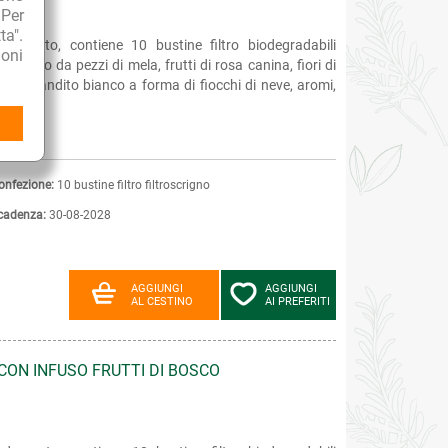
 Per
ta".
 decorato, contiene 10 bustine filtro biodegradabili
oni
mposto da pezzi di mela, frutti di rosa canina, fiori di
hero candito bianco a forma di fiocchi di neve, aromi,
onfezione:
10 bustine filtro filtroscrigno
cadenza:
30-08-2028
AGGIUNGI
AGGIUNGI
AL CESTINO
AI PREFERITI
 CON INFUSO FRUTTI DI BOSCO