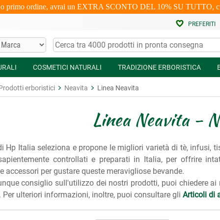
uo primo ordine, avrai un EXTRA SCONTO DEL 10% SU TUTTO, cumulabi
PREFERITI
URALI
COSMETICI NATURALI
TRADIZIONE ERBORISTICA
Prodotti erboristici
Neavita
Linea Neavita
Linea Neavita - N
i Hp Italia seleziona e propone le migliori varietà di tè, infusi, t
apientemente controllati e preparati in Italia, per offrire int
 e accessori per gustare queste meravigliose bevande.
nque consiglio sull'utilizzo dei nostri prodotti, puoi chiedere ai
Per ulteriori informazioni, inoltre, puoi consultare gli
Articoli d