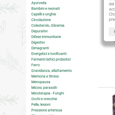
Ayurveda
de
Bambini e neonati
acc
Ch
Capelli e unghie
pre
Circolazione
Colesterolo, Glicemia
Depurativi
Difese immunitarie
Digestivi
Dimagranti
Energetici e tonificanti
Fermenti lattici probiotici
Ferro
Gravidanza, allattamento
Memoria e Stress
Menopausa
Micosi, parassiti
Micoterapia - Funghi
Occhi e orecchie
Pelle, lesioni
Pressione arteriosa