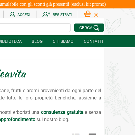
le con gli sconti già presenti! (esclusi kit promo)
ACCEDI
REGISTRATI
(
0
)
CERCA
BIBLIOTECA
BLOG
CHI SIAMO
CONTATTI
eavita
isane, frutti e aromi provenienti da ogni parte del
atte tutte le loro propretà benefiche, assieme a
 nostri erboristi una
consulenza gratuita
e senza
i approfondimento
sul nostro blog.