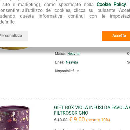
€ 9.00
€ 10.00
(sconto 10%)
l sito e marketing), come specificato nella
Cookie Policy
.
onsentire all'utilizzo dei cookies, clicca sul pulsante "Accet
Il Gift Box Ocra, cilindrico, in cartone
iudendo questa informativa, continui con le impostazi
Filtroscrigno di Infuso Mela & Cannella, co
definite.
karkadè, cannella, scorze di arancia, zucc
fiori di...
Personalizza
Accetta
Continua >>
Marca:
Neavita
C
Linea:
Neavita
S
Disponibilità:
5
GIFT BOX VIOLA INFUSI DA FAVOLA
FILTROSCRIGNO
€ 9.00
€ 10.00
(sconto 10%)