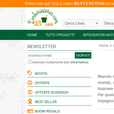
Prima volta qui? Usa il codice
BENVENUTO10
sul t
HOME
TUTTI I PRODOTTI
INTEGRATORI NAT
Home
NEWSLETTER
ISCRIVITI
Autorizzo trattamento dati
(
informativa
)
NOVITÀ
Neavita d
mondo, s
OFFERTE
tisaniere
OFFERTE SCADENZA
Per qualu
impegno. 
BEST SELLER
BUONI REGALO