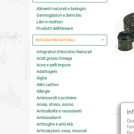
Alimenti naturali e biologici
Germogliatori e Semi bio
Libri e ricettari
Prodotti dell'Alveare
INTEGRATORI NATURALI
Integratori Erboristici Naturali
Acidi grassi Omega
Acne e pelli impure
Adattogeni
Alghe
Alito cattivo
Allergie
Aminoacidi e proteine
Ansia, stress, sonno
In
Anticellulite e rassodanti
Antiossidanti
Qu
Antirughe e anti-età
fun
Articolazioni, ossa, muscoli
fin