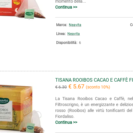
momento della...
Continua >>
Marca:
Neavita
C
Linea:
Neavita
Disponibilità:
6
TISANA ROOIBOS CACAO E CAFFÈ 
€ 5.67
€ 6.30
(sconto 10%)
La Tisana Rooibos Cacao e Caffè, nel c
Filtroscrigno, è un energizzante e delizio
rosso (Rooibos) alle virtù tonificanti del
Fiordaliso.
Continua >>