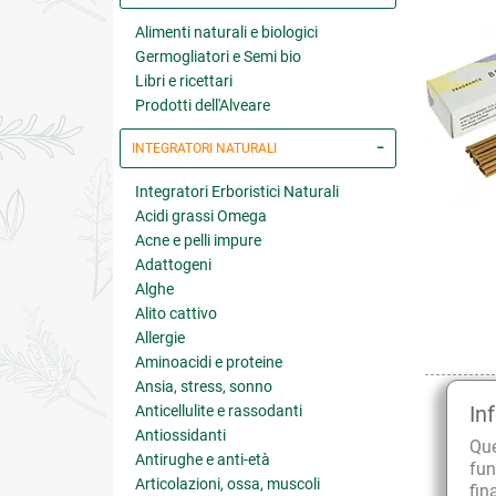
Alimenti naturali e biologici
Germogliatori e Semi bio
Libri e ricettari
Prodotti dell'Alveare
INTEGRATORI NATURALI
Integratori Erboristici Naturali
Acidi grassi Omega
Acne e pelli impure
Adattogeni
Alghe
Alito cattivo
Allergie
Aminoacidi e proteine
Ansia, stress, sonno
In
Anticellulite e rassodanti
Antiossidanti
Qu
Antirughe e anti-età
fun
Articolazioni, ossa, muscoli
fin