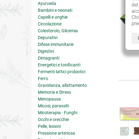
Ayurveda
de
Bambini e neonati
acc
Ch
Capelli e unghie
pre
Circolazione
Colesterolo, Glicemia
Depurativi
Difese immunitarie
Digestivi
Dimagranti
Energetici e tonificanti
Fermenti lattici probiotici
Ferro
Gravidanza, allattamento
Memoria e Stress
Menopausa
Micosi, parassiti
Micoterapia - Funghi
Occhi e orecchie
Pelle, lesioni
Pressione arteriosa