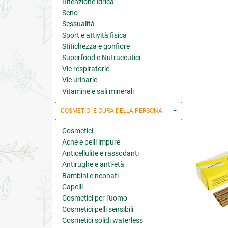
Ritenzione idrica
Seno
Sessualità
Sport e attività fisica
Stitichezza e gonfiore
Superfood e Nutraceutici
Vie respiratorie
Vie urinarie
Vitamine e sali minerali
COSMETICI E CURA DELLA PERSONA
Cosmetici
Acne e pelli impure
Anticellulite e rassodanti
Antirughe e anti-età
Bambini e neonati
Capelli
Cosmetici per l'uomo
Cosmetici pelli sensibili
Cosmetici solidi waterless