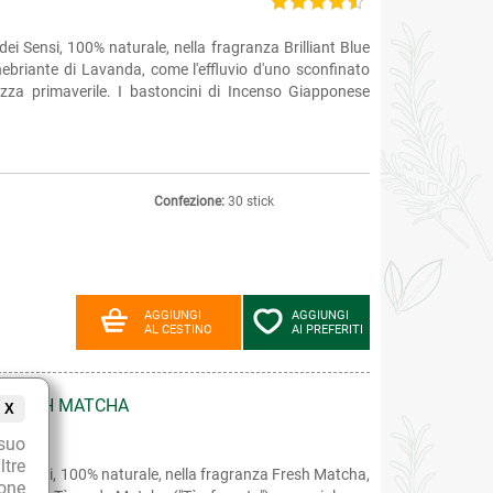
i Sensi, 100% naturale, nella fragranza Brilliant Blue
ebriante di Lavanda, come l'effluvio d'uno sconfinato
za primaverile. I bastoncini di Incenso Giapponese
Confezione:
30 stick
AGGIUNGI
AGGIUNGI
AL CESTINO
AI PREFERITI
 FRESH MATCHA
X
suo
ltre
ei Sensi, 100% naturale, nella fragranza Fresh Matcha,
ione