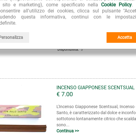
è caratterizzato dall'inconfondibile nota 
l sito e marketing), come specificato nella
Cookie Policy
.
la cerimonia del Tè: un fresco effluvio odoros
onsentire all'utilizzo dei cookies, clicca sul pulsante "Accet
Continua >>
iudendo questa informativa, continui con le impostazi
definite.
Marca:
Nippon Kodo
Personalizza
Accetta
Linea:
Incenso Giapponese Scentsual
Disponibilità:
3
INCENSO GIAPPONESE SCENTSUAL
€ 7.00
L'Incenso Giapponese Scentsual, Incenso 
Santo, è caratterizzato dal dolce e inconfo
sottotono lontanamente citrico che scalda 
sono...
Continua >>