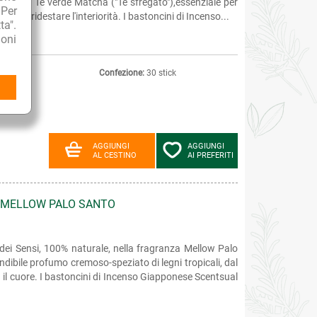
verde del Tè verde Matcha ("Tè sfregato"),essenziale per
 Per
o per ridestare l'interiorità. I bastoncini di Incenso...
ta".
oni
Confezione:
30 stick
AGGIUNGI
AGGIUNGI
AL CESTINO
AI PREFERITI
 MELLOW PALO SANTO
dei Sensi, 100% naturale, nella fragranza Mellow Palo
ndibile profumo cremoso-speziato di legni tropicali, dal
il cuore. I bastoncini di Incenso Giapponese Scentsual