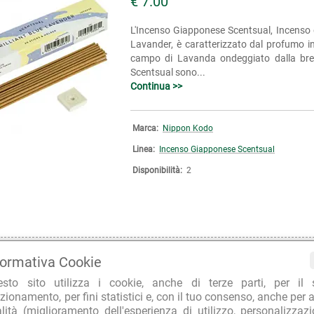
€ 7.00
L'Incenso Giapponese Scentsual, Incenso de
Lavander, è caratterizzato dal profumo in
campo di Lavanda ondeggiato dalla brez
Scentsual sono...
Continua >>
Marca:
Nippon Kodo
Linea:
Incenso Giapponese Scentsual
Disponibilità:
2
INCENSO GIAPPONESE SCENTSUAL
formativa Cookie
€ 7.00
esto sito utilizza i cookie, anche di terze parti, per il 
zionamento, per fini statistici e, con il tuo consenso, anche per a
L'Incenso Giapponese Scentsual, Incenso d
alità (miglioramento dell'esperienza di utilizzo, personalizzaz