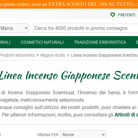
uo primo ordine, avrai un EXTRA SCONTO DEL 10% SU TUTTO, cumulabi
PREFERITI
URALI
COSMETICI NATURALI
TRADIZIONE ERBORISTICA
Prodotti erboristici
Nippon Kodo
Linea Incenso Giapponese Scentsu
Linea Incenso Giapponese Scen
 di Incensi Giapponesi Scentsual, l'Incenso dei Sensi, è for
 vegetale, meticolosamente selezionate.
nque consiglio sull'utilizzo dei nostri prodotti, puoi chiedere ai
Per ulteriori informazioni, inoltre, puoi consultare gli
Articoli d
I
ORDINA PER