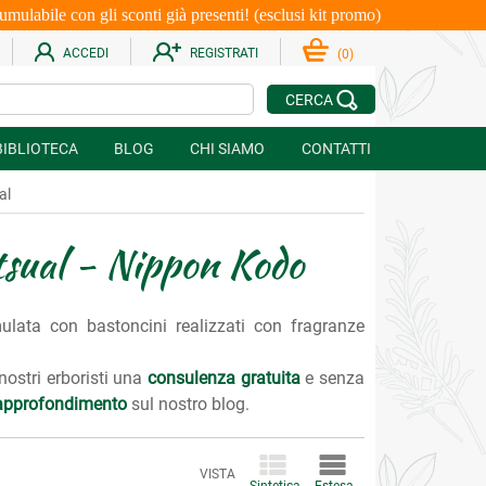
le con gli sconti già presenti! (esclusi kit promo)
ACCEDI
REGISTRATI
(
0
)
CERCA
BIBLIOTECA
BLOG
CHI SIAMO
CONTATTI
al
tsual - Nippon Kodo
mulata con bastoncini realizzati con fragranze
 nostri erboristi una
consulenza gratuita
e senza
i approfondimento
sul nostro blog.
VISTA