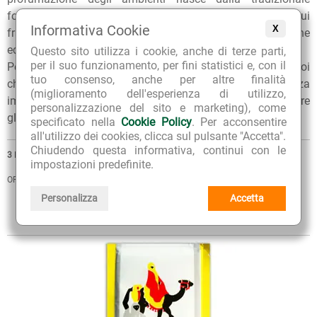
formula della inimitabile Carta Aromatica d’Eritrea, la cui
Informativa Cookie
X
fragranza naturale è composta da un mix di muschi, resine
ed oli essenziali.
Questo sito utilizza i cookie, anche di terze parti,
per il suo funzionamento, per fini statistici e, con il
Per qualunque consiglio sull'utilizzo dei nostri prodotti, puoi
tuo consenso, anche per altre finalità
chiedere ai nostri erboristi una
consulenza gratuita
e senza
(miglioramento dell'esperienza di utilizzo,
impegno. Per ulteriori informazioni, inoltre, puoi consultare
personalizzazione del sito e marketing), come
gli
Articoli di approfondimento
sul nostro blog.
specificato nella
Cookie Policy
. Per acconsentire
all'utilizzo dei cookies, clicca sul pulsante "Accetta".
Chiudendo questa informativa, continui con le
3
PRODOTTI
impostazioni predefinite.
ORDINA PER
Personalizza
Accetta
VISTA
Sintetica
Estesa