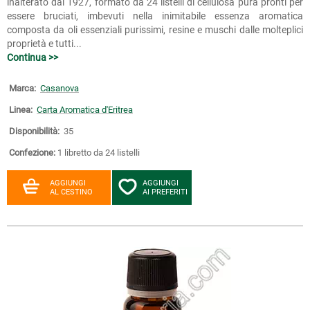
inalterato dal 1927, formato da 24 listelli di cellulosa pura pronti per
essere bruciati, imbevuti nella inimitabile essenza aromatica
composta da oli essenziali purissimi, resine e muschi dalle molteplici
proprietà e tutti...
Continua >>
Marca:
Casanova
Linea:
Carta Aromatica d'Eritrea
Disponibilità:
35
Confezione:
1 libretto da 24 listelli
AGGIUNGI
AGGIUNGI
AL CESTINO
AI PREFERITI