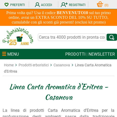
PREFERITI
ACCEDI
REGISTRATI
(
0
)
Prima volta qui? Usa il codice
BENVENUTO10
sul tuo primo
ordine, avrai un EXTRA SCONTO DEL 10% SU TUTTO,
cumulabile con gli sconti già presenti! (esclusi kit promo)
MENU
PRODOTTI
|
NEWSLETTER
Home
Prodotti erboristici
Casanova
Linea Carta Aromatica
d'Eritrea
Linea Carta Aromatica d'Eritrea -
Casanova
La linea di prodotti Carta Aromatica d’Eritrea per la
profumazione degli ambienti nasce dalla tradizionale