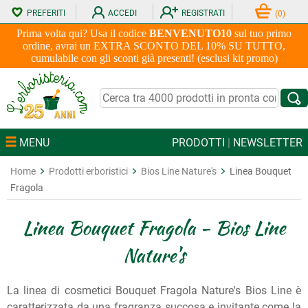
PREFERITI
ACCEDI
REGISTRATI
(
0
)
Prima volta qui? Usa il codice
BENVENUTO10
sul tuo primo
ordine, avrai un EXTRA SCONTO DEL 10% SU TUTTO,
cumulabile con gli sconti già presenti! (esclusi kit promo)
MENU
PRODOTTI
|
NEWSLETTER
Home
Prodotti erboristici
Bios Line Nature's
Linea Bouquet
Fragola
Linea Bouquet Fragola - Bios Line
Nature's
La linea di cosmetici Bouquet Fragola Nature's Bios Line è
caratterizzata da una fragranza succosa e invitante come la