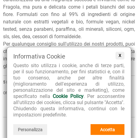
Fragola, ma pura e delicata come i petali bianchi del suo
fiore. Formulati con fino al 99% di ingredienti di origine
naturale con estratti vegetali e bio, formule vegan, nickel
tested, senza parabeni, paraffina, oli minerali, siliconi, ogm,
sls, sles, dea, cessori di formaldeide.
Per qualunque consiglio sull'utilizzo dei nostri prodotti, puoi
chiedere ai nostri erboristi una
consulenza gratuita
e senza
Informativa Cookie
X
impegno. Per ulteriori informazioni, inoltre, puoi consultare
Questo sito utilizza i cookie, anche di terze parti,
gli
Articoli di approfondimento
sul nostro blog.
per il suo funzionamento, per fini statistici e, con il
tuo consenso, anche per altre finalità
5
PRODOTTI
(miglioramento dell'esperienza di utilizzo,
personalizzazione del sito e marketing), come
ORDINA PER
specificato nella
Cookie Policy
. Per acconsentire
all'utilizzo dei cookies, clicca sul pulsante "Accetta".
VISTA
Chiudendo questa informativa, continui con le
Sintetica
Estesa
impostazioni predefinite.
Personalizza
Accetta