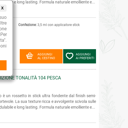
labile e long lasting. Formula naturale emolliente e...
X
suo
ltre
Confezione:
3,5 ml con applicatore stick
ione
 Per
ta".
oni
AGGIUNGI
AGGIUNGI
AL CESTINO
AI PREFERITI
NIZIONE TONALITÀ 104 PESCA
 è un rossetto in stick ultra fondente dal finish semi-
rtevole. La sua texture ricca e avvolgente scivola sulle
labile e long lasting. Formula naturale emolliente e...