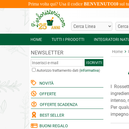
Prima volta qui? Usa il codice
BENVENUTO10
sul t
HOME
TUTTI I PRODOTTI
INTEGRATORI NAT
Home
NEWSLETTER
ISCRIVITI
Autorizzo trattamento dati
(
informativa
)
NOVITÀ
I Rosset
ingredie
OFFERTE
intenso, 
OFFERTE SCADENZA
Per qualu
impegno. 
BEST SELLER
BUONI REGALO