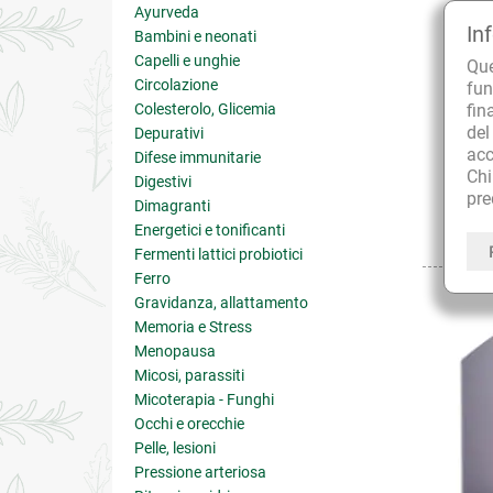
Ayurveda
In
Bambini e neonati
Capelli e unghie
Qu
Circolazione
fun
Colesterolo, Glicemia
fin
de
Depurativi
acc
Difese immunitarie
Ch
Digestivi
pre
Dimagranti
Energetici e tonificanti
Fermenti lattici probiotici
Ferro
Gravidanza, allattamento
Memoria e Stress
Menopausa
Micosi, parassiti
Micoterapia - Funghi
Occhi e orecchie
Pelle, lesioni
Pressione arteriosa