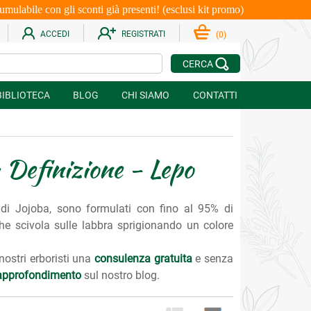
le con gli sconti già presenti! (esclusi kit promo)
ACCEDI
REGISTRATI
(
0
)
CERCA
BIBLIOTECA
BLOG
CHI SIAMO
CONTATTI
 Definizione - Lepo
o di Jojoba, sono formulati con fino al 95% di
che scivola sulle labbra sprigionando un colore
 nostri erboristi una
consulenza gratuita
e senza
i approfondimento
sul nostro blog.