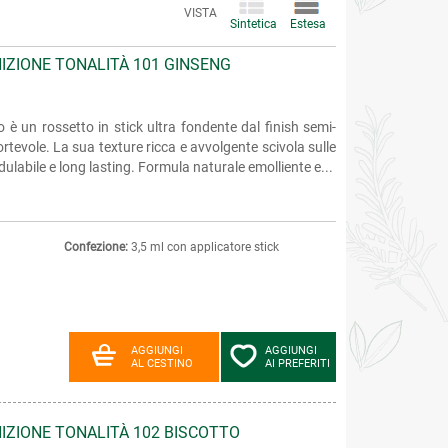
VISTA
Sintetica
Estesa
NIZIONE TONALITÀ 101 GINSENG
 è un rossetto in stick ultra fondente dal finish semi-
rtevole. La sua texture ricca e avvolgente scivola sulle
labile e long lasting. Formula naturale emolliente e...
Confezione:
3,5 ml con applicatore stick
AGGIUNGI
AGGIUNGI
AL CESTINO
AI PREFERITI
NIZIONE TONALITÀ 102 BISCOTTO