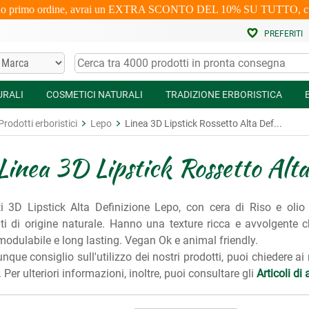
uo primo ordine, avrai un EXTRA SCONTO DEL 10% SU TUTTO, cumulabi
PREFERITI
URALI
COSMETICI NATURALI
TRADIZIONE ERBORISTICA
Prodotti erboristici
Lepo
Linea 3D Lipstick Rossetto Alta Def...
Linea 3D Lipstick Rossetto Alta
ti 3D Lipstick Alta Definizione Lepo, con cera di Riso e oli
nti di origine naturale. Hanno una texture ricca e avvolgente 
modulabile e long lasting. Vegan Ok e animal friendly.
nque consiglio sull'utilizzo dei nostri prodotti, puoi chiedere ai
Per ulteriori informazioni, inoltre, puoi consultare gli
Articoli d