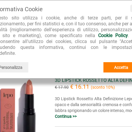
labbra sprigionando un colore intenso, modu
formativa Cookie
Continua >>
esto sito utilizza i cookie, anche di terze parti, per il 
zionamento, per fini statistici e, con il tuo consenso, anche per a
Marca:
Lepo
alità (miglioramento dell'esperienza di utilizzo, personalizzaz
Linea:
3D Lipstick Rossetto Alta Definizione
l sito e marketing), come specificato nella
Cookie Policy
.
onsentire all'utilizzo dei cookies, clicca sul pulsante "Accet
Disponibilità:
2
iudendo questa informativa, continui con le impostazi
definite.
Personalizza
Accetta
3D LIPSTICK ROSSETTO ALTA DEFI
€ 16.11
€ 17.90
(sconto 10%)
3D Lipstick Rossetto Alta Definizione Lepo
opaco e dalla sensorialità cremosa e confo
labbra sprigionando un colore intenso, modu
Continua >>