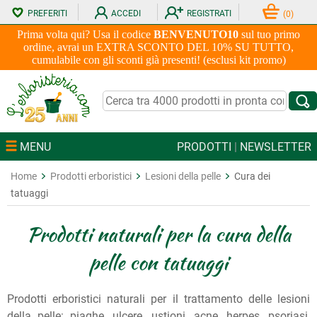
PREFERITI
ACCEDI
REGISTRATI
(
0
)
Prima volta qui? Usa il codice
BENVENUTO10
sul tuo primo
ordine, avrai un EXTRA SCONTO DEL 10% SU TUTTO,
cumulabile con gli sconti già presenti! (esclusi kit promo)
MENU
PRODOTTI
|
NEWSLETTER
Home
Prodotti erboristici
Lesioni della pelle
Cura dei
tatuaggi
Prodotti naturali per la cura della
pelle con tatuaggi
Prodotti erboristici naturali per il trattamento delle lesioni
della pelle: piaghe, ulcere, ustioni, acne, herpes, psoriasi,