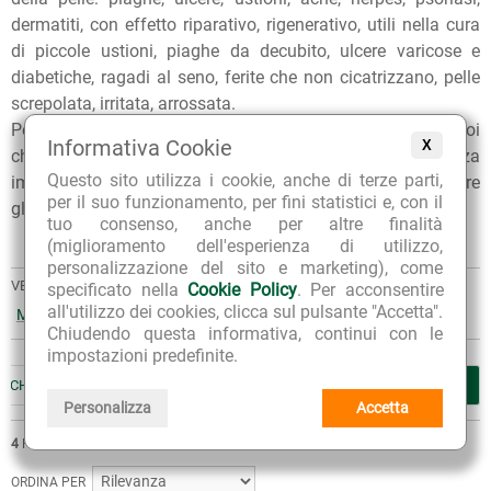
dermatiti, con effetto riparativo, rigenerativo, utili nella cura
di piccole ustioni, piaghe da decubito, ulcere varicose e
diabetiche, ragadi al seno, ferite che non cicatrizzano, pelle
screpolata, irritata, arrossata.
Per qualunque consiglio sull'utilizzo dei nostri prodotti, puoi
Informativa Cookie
X
chiedere ai nostri erboristi una
consulenza gratuita
e senza
Questo sito utilizza i cookie, anche di terze parti,
impegno. Per ulteriori informazioni, inoltre, puoi consultare
per il suo funzionamento, per fini statistici e, con il
gli
Articoli di approfondimento
sul nostro blog.
tuo consenso, anche per altre finalità
(miglioramento dell'esperienza di utilizzo,
personalizzazione del sito e marketing), come
VEDI ANCHE:
specificato nella
Cookie Policy
. Per acconsentire
all'utilizzo dei cookies, clicca sul pulsante "Accetta".
Micosi
Smagliature
Acne
Chiudendo questa informativa, continui con le
impostazioni predefinite.
RUCHE
TRATTAMENTO DELLE CICATRICI
CURA DEI TATUAGGI
Personalizza
Accetta
4
PRODOTTI
ORDINA PER