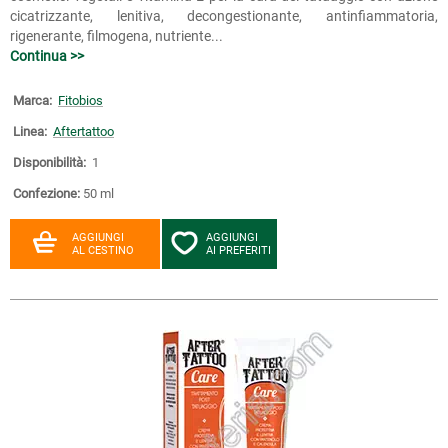
cicatrizzante, lenitiva, decongestionante, antinfiammatoria,
rigenerante, filmogena, nutriente...
Continua >>
Marca:
Fitobios
Linea:
Aftertattoo
Disponibilità:
1
Confezione:
50 ml
AGGIUNGI
AGGIUNGI
AL CESTINO
AI PREFERITI