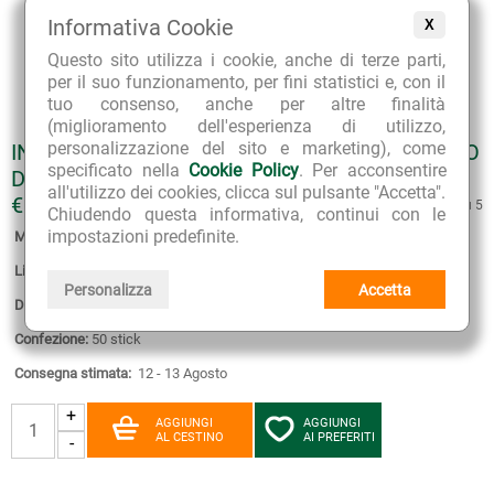
Informativa Cookie
X
Questo sito utilizza i cookie, anche di terze parti,
per il suo funzionamento, per fini statistici e, con il
tuo consenso, anche per altre finalità
(miglioramento dell'esperienza di utilizzo,
personalizzazione del sito e marketing), come
INCENSO GIAPPONESE MORNING STAR LEGNO
specificato nella
Cookie Policy
. Per acconsentire
DI SANDALO
all'utilizzo dei cookies, clicca sul pulsante "Accetta".
€ 4.50
4.5 su 5
Chiudendo questa informativa, continui con le
impostazioni predefinite.
Marca:
Nippon Kodo
Linea:
Incenso Giapponese Morning Star
Personalizza
Accetta
Disponibilità:
12
Confezione:
50 stick
Consegna stimata:
12 - 13 Agosto
+
AGGIUNGI
AGGIUNGI
AL CESTINO
AI PREFERITI
-