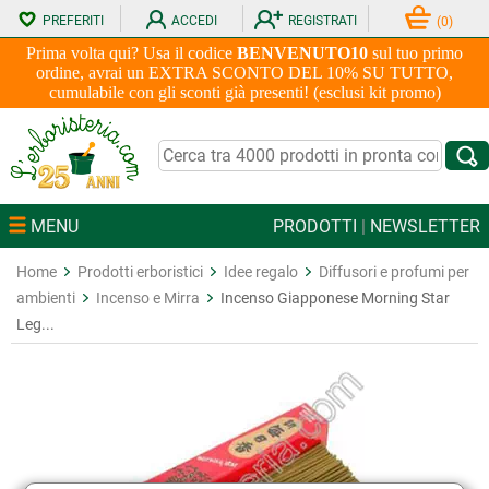
PREFERITI
ACCEDI
REGISTRATI
(
0
)
Prima volta qui? Usa il codice
BENVENUTO10
sul tuo primo
ordine, avrai un EXTRA SCONTO DEL 10% SU TUTTO,
cumulabile con gli sconti già presenti! (esclusi kit promo)
MENU
PRODOTTI
|
NEWSLETTER
Home
Prodotti erboristici
Idee regalo
Diffusori e profumi per
ambienti
Incenso e Mirra
Incenso Giapponese Morning Star
Leg...