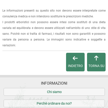
oppure dalla fattura se richiesta al momento dell'ordine
19.12.2021
(selezionando l'apposita casella del modulo d'ordine e
Le informazioni presenti su questo sito non devono essere interpretate come
Molto gradevole.
specificando l'indirizzo di fatturazione).
consulenza medica e non intendono sostituire le prescrizioni mediche.
I prodotti erboristici non possono essere intesi come sostituti di una dieta
Dalla tua
Area Cliente
potrai verificare lo stato di lavorazione
22.03.2021
variata ed equilibrata e devono essere utilizzati nell'ambito di uno stile di vita
dell'ordine e lo stato della spedizione.
discreto
sano. Poichè non si tratta di farmaci, i risultati non sono garantiti e possono
variare da persona a persona. Le immagini sono indicative e soggette a
Per qualsiasi informazione, contattaci via
e-mail
.
variazioni.
4 recensioni verificate da
eKomi
Per maggiori dettagli, vedi le
Condizioni di vendita
.
INDIETRO
TORNA SU
INFORMAZIONI
Chi siamo
Perchè ordinare da noi?