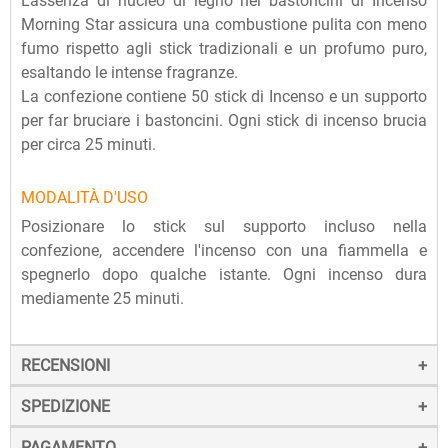
L'assenza di nucleo di legno nei bastoncini di Incenso
Morning Star assicura una combustione pulita con meno
fumo rispetto agli stick tradizionali e un profumo puro,
esaltando le intense fragranze.
La confezione contiene 50 stick di Incenso e un supporto
per far bruciare i bastoncini. Ogni stick di incenso brucia
per circa 25 minuti.
MODALITÀ D'USO
Posizionare lo stick sul supporto incluso nella
confezione, accendere l'incenso con una fiammella e
spegnerlo dopo qualche istante. Ogni incenso dura
mediamente 25 minuti.
RECENSIONI
SPEDIZIONE
PAGAMENTO
La spedizione dei prodotti avviene entro 24 ore dall'ordine