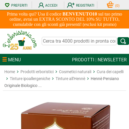
PREFERITI
ACCEDI
REGISTRATI
(
0
)
Prima volta qui? Usa il codice
BENVENUTO10
sul tuo primo
ordine, avrai un EXTRA SCONTO DEL 10% SU TUTTO,
cumulabile con gli sconti già presenti! (esclusi kit promo)
MENU
PRODOTTI
|
NEWSLETTER
Home
Prodotti erboristici
Cosmetici naturali
Cura dei capelli
Tinture ipoallergeniche
Tinture all'Hennè
Hennè Persiano
Originale Biologico ...