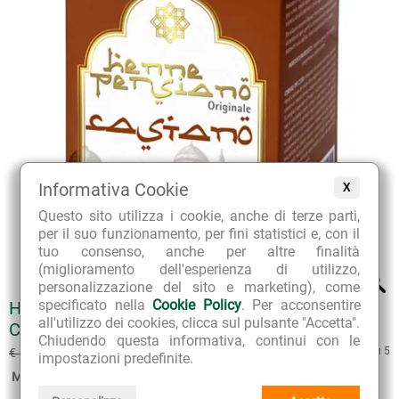
Informativa Cookie
X
Questo sito utilizza i cookie, anche di terze parti,
per il suo funzionamento, per fini statistici e, con il
tuo consenso, anche per altre finalità
(miglioramento dell'esperienza di utilizzo,
personalizzazione del sito e marketing), come
specificato nella
Cookie Policy
. Per acconsentire
HENNÈ PERSIANO ORIGINALE BIOLOGICO
all'utilizzo dei cookies, clicca sul pulsante "Accetta".
CASTANO
Chiudendo questa informativa, continui con le
€ 15.30
5 su 5
€ 17.00
(sconto 10%)
impostazioni predefinite.
Marca:
Vital Factors