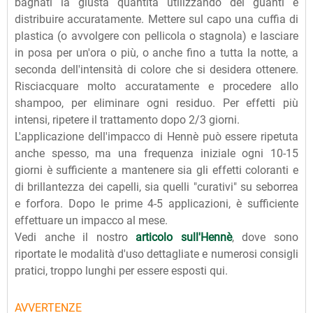
bagnati la giusta quantità utilizzando dei guanti e
distribuire accuratamente. Mettere sul capo una cuffia di
plastica (o avvolgere con pellicola o stagnola) e lasciare
in posa per un'ora o più, o anche fino a tutta la notte, a
seconda dell'intensità di colore che si desidera ottenere.
Risciacquare molto accuratamente e procedere allo
shampoo, per eliminare ogni residuo. Per effetti più
intensi, ripetere il trattamento dopo 2/3 giorni.
L'applicazione dell'impacco di Hennè può essere ripetuta
anche spesso, ma una frequenza iniziale ogni 10-15
giorni è sufficiente a mantenere sia gli effetti coloranti e
di brillantezza dei capelli, sia quelli "curativi" su seborrea
e forfora. Dopo le prime 4-5 applicazioni, è sufficiente
effettuare un impacco al mese.
Vedi anche il nostro
articolo sull'Hennè
, dove sono
riportate le modalità d'uso dettagliate e numerosi consigli
pratici, troppo lunghi per essere esposti qui.
AVVERTENZE