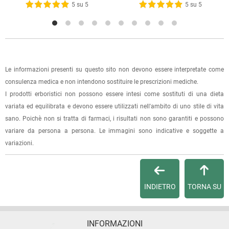
l'ordine sarà pronto per il ritiro.
5 su 5
5 su 5
La spedizione è accompagnata da un riepilogo d'ordine,
oppure dalla fattura se richiesta al momento dell'ordine
(selezionando l'apposita casella del modulo d'ordine e
specificando l'indirizzo di fatturazione).
Le informazioni presenti su questo sito non devono essere interpretate come
consulenza medica e non intendono sostituire le prescrizioni mediche.
Dalla tua
Area Cliente
potrai verificare lo stato di lavorazione
I prodotti erboristici non possono essere intesi come sostituti di una dieta
dell'ordine e lo stato della spedizione.
variata ed equilibrata e devono essere utilizzati nell'ambito di uno stile di vita
sano. Poichè non si tratta di farmaci, i risultati non sono garantiti e possono
Per qualsiasi informazione, contattaci via
e-mail
.
variare da persona a persona. Le immagini sono indicative e soggette a
variazioni.
Per maggiori dettagli, vedi le
Condizioni di vendita
.
INDIETRO
TORNA SU
INFORMAZIONI