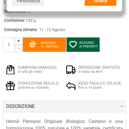
Personalizza
Accetta
Linea:
Hennè Persiano Originale Biologico
Disponibilità:
3
Confezione:
150 g
Consegna stimata:
11 - 12 Agosto
+
AGGIUNGI
AGGIUNGI
AL CESTINO
AI PREFERITI
-
CAMPIONI OMAGGIO
SPEDIZIONE GRATUITA
in tutti gli ordini
in Italia da 49 €
CONFEZIONE REGALO
RESO FACILE E VELOCE
gratuita su richiesta
fino a 14 giorni
DESCRIZIONE
Hennè Persiano Originale Biologico Castano è una
formulazione 100% naturale e 100% vegetale, certificata