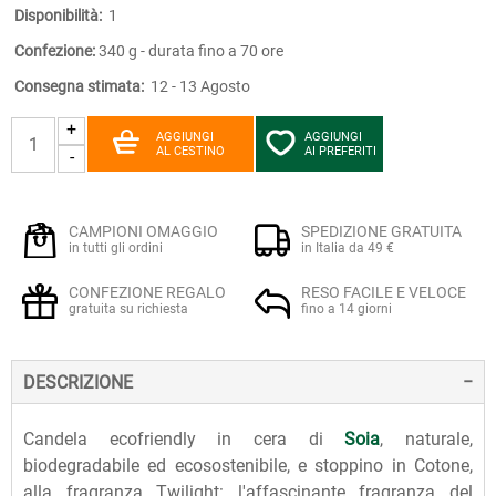
Disponibilità:
1
Confezione:
340 g - durata fino a 70 ore
Consegna stimata:
12 - 13 Agosto
+
AGGIUNGI
AGGIUNGI
AL CESTINO
AI PREFERITI
-
CAMPIONI OMAGGIO
SPEDIZIONE GRATUITA
in tutti gli ordini
in Italia da 49 €
CONFEZIONE REGALO
RESO FACILE E VELOCE
gratuita su richiesta
fino a 14 giorni
DESCRIZIONE
Candela ecofriendly in cera di
Soia
, naturale,
biodegradabile ed ecosostenibile, e stoppino in Cotone,
alla fragranza Twilight: l'affascinante fragranza del