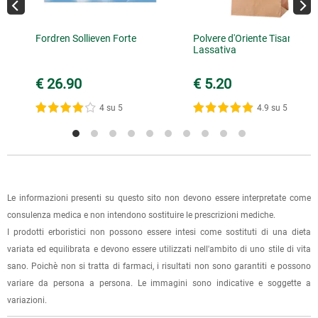
inviare la ricevuta di versamento all'e-mail
info@lerboristeria.com
.
È possibile effettuare un ordine sul sito e recarsi a ritirarlo
I dati per il pagamento saranno riportati anche nell'email di
Fordren Sollieven Forte
Polvere d'Oriente Tisana
direttamente nel punto vendita di Via Iglesias 5/B a Cagliari.
Lassativa
conferma dell'ordine.
Per scegliere questa possibilità, seleziona l'opzione "Ritiro in
negozio" al momento della scelta della modalità di
€ 26.90
€ 5.20
spedizione, in questo modo non ti verranno addebitate le
4 su 5
4.9 su 5
spese di spedizione e sarai avvisato con una e-mail quando
l'ordine sarà pronto per il ritiro.
La spedizione è accompagnata da un riepilogo d'ordine,
oppure dalla fattura se richiesta al momento dell'ordine
(selezionando l'apposita casella del modulo d'ordine e
Le informazioni presenti su questo sito non devono essere interpretate come
specificando l'indirizzo di fatturazione).
consulenza medica e non intendono sostituire le prescrizioni mediche.
I prodotti erboristici non possono essere intesi come sostituti di una dieta
Dalla tua
Area Cliente
potrai verificare lo stato di lavorazione
variata ed equilibrata e devono essere utilizzati nell'ambito di uno stile di vita
dell'ordine e lo stato della spedizione.
sano. Poichè non si tratta di farmaci, i risultati non sono garantiti e possono
variare da persona a persona. Le immagini sono indicative e soggette a
Per qualsiasi informazione, contattaci via
e-mail
.
variazioni.