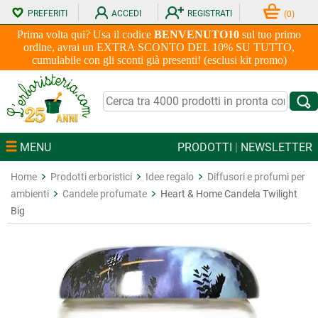
PREFERITI
ACCEDI
REGISTRATI
(
0
)
Prima volta qui? Usa il codice
BENVENUTO10
sul tuo primo
ordine, avrai un EXTRA SCONTO DEL 10% SU TUTTO,
cumulabile con gli sconti già presenti! (esclusi kit promo)
MENU
PRODOTTI
|
NEWSLETTER
Home
Prodotti erboristici
Idee regalo
Diffusori e profumi per
ambienti
Candele profumate
Heart & Home Candela Twilight
Big