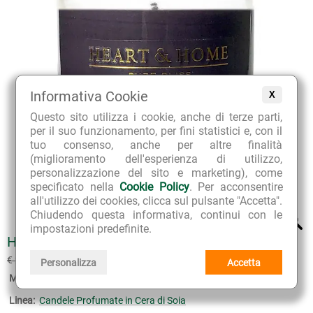
Informativa Cookie
X
Questo sito utilizza i cookie, anche di terze parti,
per il suo funzionamento, per fini statistici e, con il
tuo consenso, anche per altre finalità
(miglioramento dell'esperienza di utilizzo,
personalizzazione del sito e marketing), come
specificato nella
Cookie Policy
. Per acconsentire
all'utilizzo dei cookies, clicca sul pulsante "Accetta".
Chiudendo questa informativa, continui con le
impostazioni predefinite.
HEART & HOME CANDELA TWILIGHT BIG
€ 18.90
€ 21.00
(sconto 10%)
Personalizza
Accetta
Marca:
Heart & Home
Linea:
Candele Profumate in Cera di Soia