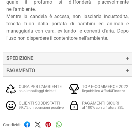
quale il profumo si diffonderà piacevolmente
nell'ambiente.
Mentre la candela è accesa, non lasciarla incustodita,
tenerla fuori dalla portata di bambini ed animali e
maneggiarla con cura, evitando le correnti d'aria. Dopo
l'uso non disperdere il contenitore nell'ambiente.
SPEDIZIONE
PAGAMENTO
La spedizione dei prodotti avviene entro 24 ore dall'ordine
(sabato e festivi esclusi), tramite corriere SDA.
Il pagamento degli ordini può avvenire:
Quando l'ordine sarà spedito, riceverai una e-mail di
CURA PER L'AMBIENTE
TOP E-COMMERCE 2022
solo imballaggi riciclati
Repubblica Affari&Finanza
conferma, contenente un link alla tracciatura online
Con
Carte di credito o debito VISA, Mastercard, PostePay
(e
dell'invio, che ti permetterà di verificare in tempo reale lo
CLIENTI SODDISFATTI
PAGAMENTI SICURI
altre carte prepagate abilitate), su server sicuro Paypal.
stato della spedizione.
99.7% di recensioni positive
al 100% con cifratura SSL
La consegna avviene normalmente in 2-3 giorni lavorativi.
Tramite
Paypal
, leader mondiale nei pagamenti online, che
Condividi:
utilizza connessioni SSL cifrate con crittografia forte,
Per gli ordini di importo pari o superiore a 49 € la spedizione
garantendo la massima sicurezza.