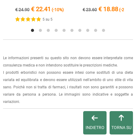
negozio" al momento della scelta della modalità di
€ 22.41
€ 18.88
€ 24.90
(-10%)
€ 23.60
(-20%)
spedizione, in questo modo non ti verranno addebitate le
5 su 5
spese di spedizione e sarai avvisato con una e-mail quando
l'ordine sarà pronto per il ritiro.
La spedizione è accompagnata da un riepilogo d'ordine,
oppure dalla fattura se richiesta al momento dell'ordine
(selezionando l'apposita casella del modulo d'ordine e
Le informazioni presenti su questo sito non devono essere interpretate come
specificando l'indirizzo di fatturazione).
consulenza medica e non intendono sostituire le prescrizioni mediche.
I prodotti erboristici non possono essere intesi come sostituti di una dieta
Dalla tua
Area Cliente
potrai verificare lo stato di lavorazione
variata ed equilibrata e devono essere utilizzati nell'ambito di uno stile di vita
dell'ordine e lo stato della spedizione.
sano. Poichè non si tratta di farmaci, i risultati non sono garantiti e possono
variare da persona a persona. Le immagini sono indicative e soggette a
Per qualsiasi informazione, contattaci via
e-mail
.
variazioni.
Per maggiori dettagli, vedi le
Condizioni di vendita
.
INDIETRO
TORNA SU