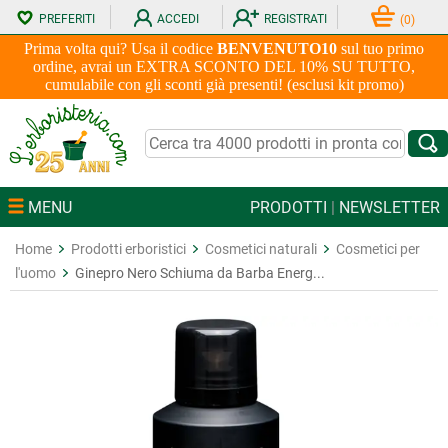
PREFERITI
ACCEDI
REGISTRATI
(
0
)
Prima volta qui? Usa il codice
BENVENUTO10
sul tuo primo
ordine, avrai un EXTRA SCONTO DEL 10% SU TUTTO,
cumulabile con gli sconti già presenti! (esclusi kit promo)
MENU
PRODOTTI
|
NEWSLETTER
Home
Prodotti erboristici
Cosmetici naturali
Cosmetici per
l'uomo
Ginepro Nero Schiuma da Barba Energ...