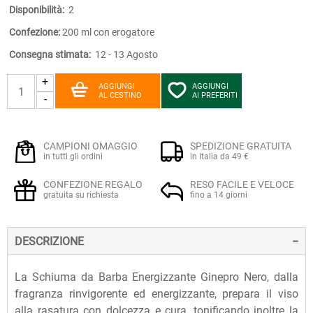
Disponibilità:
2
Confezione:
200 ml con erogatore
Consegna stimata:
12 - 13 Agosto
+
AGGIUNGI
AGGIUNGI
AL CESTINO
AI PREFERITI
-
CAMPIONI OMAGGIO
SPEDIZIONE GRATUITA
in tutti gli ordini
in Italia da 49 €
CONFEZIONE REGALO
RESO FACILE E VELOCE
gratuita su richiesta
fino a 14 giorni
DESCRIZIONE
La Schiuma da Barba Energizzante Ginepro Nero, dalla
fragranza rinvigorente ed energizzante, prepara il viso
alla rasatura con dolcezza e cura, tonificando inoltre la