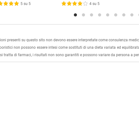
5 su 5
4 su 5
ioni presenti su questo sito non devono essere interpretate come consulenza medica
rboristici non possono essere intesi come sostituti di una dieta variata ed equilibrata
i tratta di farmaci, i risultati non sono garantiti e possono variare da persona a p