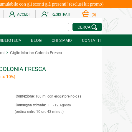
le con gli sconti già presenti! (esclusi kit promo)
ACCEDI
REGISTRATI
(
0
)
CERCA
BIBLIOTECA
BLOG
CHI SIAMO
CONTATTI
umi
Giglio Marino Colonia Fresca
 COLONIA FRESCA
nto 10%)
Confezione:
100 ml con erogatore no-gas
Consegna stimata:
11 - 12 Agosto
(ordina entro 10 ore 43 minuti)