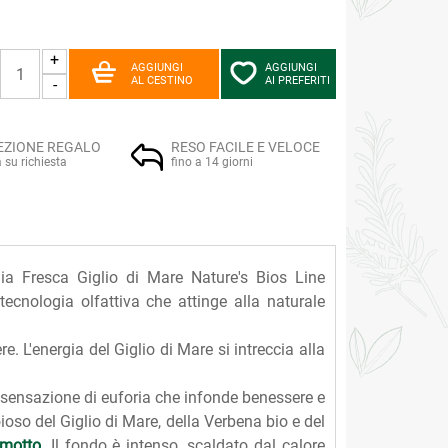
+
AGGIUNGI
AGGIUNGI
AL CESTINO
AI PREFERITI
-
EZIONE REGALO
RESO FACILE E VELOCE
a su richiesta
fino a 14 giorni
nia Fresca Giglio di Mare Nature's Bios Line
tecnologia olfattiva che attinge alla naturale
 L'energia del Giglio di Mare si intreccia alla
 sensazione di euforia che infonde benessere e
ioso del Giglio di Mare, della Verbena bio e del
motto
. Il fondo è intenso, scaldato dal calore