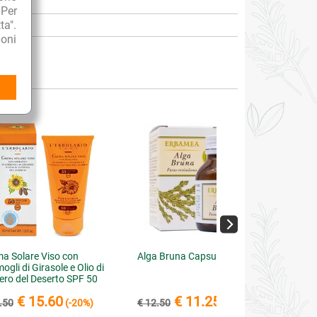
 Per
ta".
oni
a Solare Viso con
Alga Bruna Capsule Vegetali
ogli di Girasole e Olio di
ero del Deserto SPF 50
ezione Alta
€ 15.60
€ 11.25
.50
(-20%)
€ 12.50
(-10%)