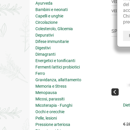
VEDI TUTT
Ayurveda
de
Bambini e neonati
acc
VEDI TUTT
Ch
Capelli e unghie
pre
Circolazione
Colesterolo, Glicemia
SPESSO C
Depurativi
Difese immunitarie
Digestivi
Dimagranti
Energetici e tonificanti
Fermenti lattici probiotici
Ferro
Gravidanza, allattamento
Memoria e Stress
Menopausa
Micosi, parassiti
nnè Rosso Rinforzato
Aloevera2 Aloe Stick Labbra
Die
Micoterapia - Funghi
iano
Occhi e orecchie
Pelle, lesioni
6.50
€ 6.75
€ 7.50
(-10%)
€ 2
Pressione arteriosa