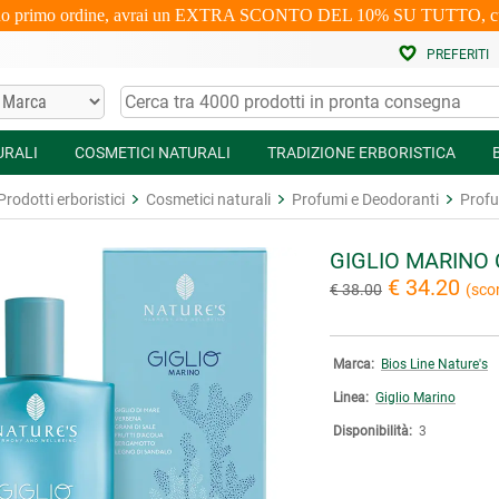
uo primo ordine, avrai un EXTRA SCONTO DEL 10% SU TUTTO, cumulabi
PREFERITI
URALI
COSMETICI NATURALI
TRADIZIONE ERBORISTICA
Prodotti erboristici
Cosmetici naturali
Profumi e Deodoranti
Prof
GIGLIO MARINO
€ 34.20
€ 38.00
(sco
Marca:
Bios Line Nature's
Linea:
Giglio Marino
Disponibilità:
3