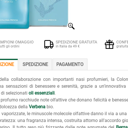
MPIONI OMAGGIO
SPEDIZIONE GRATUITA
CONF
tutti gli ordini
in Italia da 49 €
gratuit
IZIONE
SPEDIZIONE
PAGAMENTO
della collaborazione con importanti nasi profumieri, la Colo
na sensazioni di benessere e serenità, grazie a un'innovativa 
 di selezionati
oli essenziali
.
profumo racchiude note olfattive che donano felicità e benessere.
dolcezza della
Verbena
bio.
vaporizzate, le minuscole molecole olfattive danno il via a una
ratezza: una fragranza intensa, costruita attorno all'accordo gio
rino. Il tutto reso più frizzante dalle note agrumate del
Berga