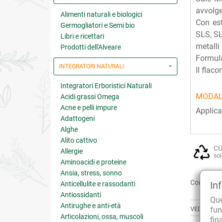
avvolge
Alimenti naturali e biologici
Con est
Germogliatori e Semi bio
SLS, SL
Libri e ricettari
metalli
Prodotti dell'Alveare
Formul
INTEGRATORI NATURALI
Il flaco
Integratori Erboristici Naturali
MODAL
Acidi grassi Omega
Acne e pelli impure
Applica
Adattogeni
Alghe
Alito cattivo
CU
Allergie
sol
Aminoacidi e proteine
Ansia, stress, sonno
Condividi:
In
Anticellulite e rassodanti
Antiossidanti
Qu
Antirughe e anti-età
fun
VEDI ANCH
Articolazioni, ossa, muscoli
fin