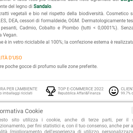
nte del legno di
Sandalo
.
ratti vegetali e bio nel rispetto della biodiversità. Cosmetico se
ES, DEA, cessori di formaldeide, OGM. Dermatologicamente testat
 pesanti, Cadmio, Cobalto e Piombo (tutti < 0,0001%). Senza 
a Vegan.
ne è in vetro riciclabile al 100%; la confezione esterna è realizzat
ITÀ D'USO
re poche gocce di profumo sulle zone preferite.
RA PER L'AMBIENTE
TOP E-COMMERCE 2022
CLIEN
o imballaggi riciclati
Repubblica Affari&Finanza
99.7% d
formativa Cookie
esto sito utilizza i cookie, anche di terze parti, per il 
Profumi naturali in erboristeria
zionamento, per fini statistici e, con il tuo consenso, anche per a
E:
alità (miglioramento dell'esperienza di utilizzo, personalizzaz