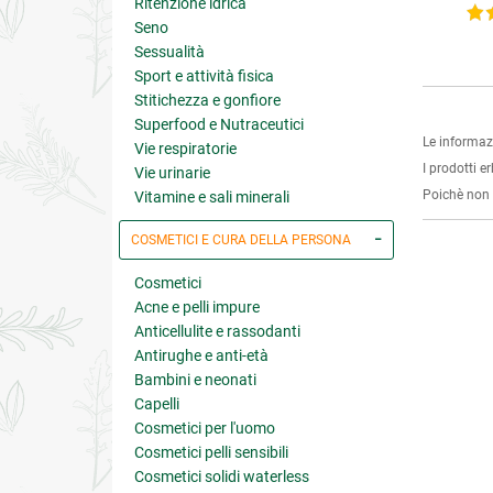
Ritenzione idrica
5 su 5
5 su 5
Seno
Sessualità
Sport e attività fisica
Stitichezza e gonfiore
Superfood e Nutraceutici
Le informaz
Vie respiratorie
I prodotti e
Vie urinarie
Poichè non s
Vitamine e sali minerali
COSMETICI E CURA DELLA PERSONA
Cosmetici
Acne e pelli impure
Anticellulite e rassodanti
Antirughe e anti-età
Bambini e neonati
Capelli
Cosmetici per l'uomo
Cosmetici pelli sensibili
Cosmetici solidi waterless