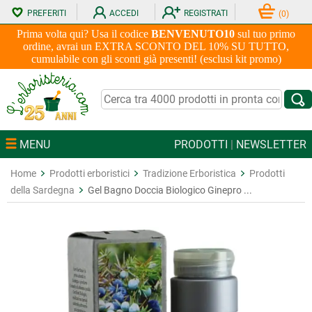
PREFERITI
ACCEDI
REGISTRATI
(
0
)
Prima volta qui? Usa il codice
BENVENUTO10
sul tuo primo
ordine, avrai un EXTRA SCONTO DEL 10% SU TUTTO,
cumulabile con gli sconti già presenti! (esclusi kit promo)
MENU
PRODOTTI
|
NEWSLETTER
Home
Prodotti erboristici
Tradizione Erboristica
Prodotti
della Sardegna
Gel Bagno Doccia Biologico Ginepro ...