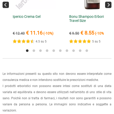
info@lerboristeria.com
.
È possibile effettuare un ordine sul sito e recarsi a ritirarlo
I dati per il pagamento saranno riportati anche nell'email di
direttamente nel punto vendita di Via Iglesias 5/B a Cagliari.
13.08.2020
conferma dell'ordine.
Per scegliere questa possibilità, seleziona l'opzione "Ritiro in
Ottimo prodotto, me lo aspettavo più intenso nel
Iperico Crema Gel
Bonu Shampoo Erboristico
Travel Size
negozio" al momento della scelta della modalità di
profumo
spedizione, in questo modo non ti verranno addebitate le
€ 11.16
€ 8.55
€ 12.40
(-10%)
€ 9.50
(-10%)
spese di spedizione e sarai avvisato con una e-mail quando
10.07.2020
l'ordine sarà pronto per il ritiro.
4.5 su 5
5 su 5
Molto soddisfatta
La spedizione è accompagnata da un riepilogo d'ordine,
oppure dalla fattura se richiesta al momento dell'ordine
2 recensioni verificate da
eKomi
(selezionando l'apposita casella del modulo d'ordine e
specificando l'indirizzo di fatturazione).
Le informazioni presenti su questo sito non devono essere interpretate come
consulenza medica e non intendono sostituire le prescrizioni mediche.
Dalla tua
Area Cliente
potrai verificare lo stato di lavorazione
I prodotti erboristici non possono essere intesi come sostituti di una dieta
dell'ordine e lo stato della spedizione.
variata ed equilibrata e devono essere utilizzati nell'ambito di uno stile di vita
sano. Poichè non si tratta di farmaci, i risultati non sono garantiti e possono
Per qualsiasi informazione, contattaci via
e-mail
.
variare da persona a persona. Le immagini sono indicative e soggette a
variazioni.
Per maggiori dettagli, vedi le
Condizioni di vendita
.