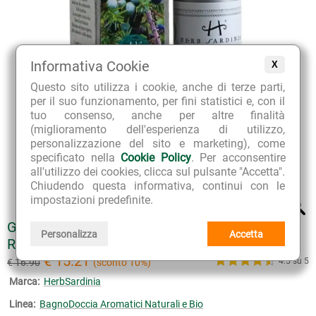
Informativa Cookie
X
Questo sito utilizza i cookie, anche di terze parti,
per il suo funzionamento, per fini statistici e, con il
tuo consenso, anche per altre finalità
(miglioramento dell'esperienza di utilizzo,
personalizzazione del sito e marketing), come
specificato nella
Cookie Policy
. Per acconsentire
all'utilizzo dei cookies, clicca sul pulsante "Accetta".
Chiudendo questa informativa, continui con le
impostazioni predefinite.
GEL BAGNO DOCCIA BIOLOGICO GINEPRO -
Personalizza
Accetta
REF. N° 11 - FORMATO CONVENIENZA
€ 15.21
4.5 su 5
€ 16.90
(sconto 10%)
Marca:
HerbSardinia
Linea:
BagnoDoccia Aromatici Naturali e Bio