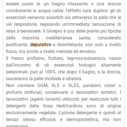
essere usato in un bagno rilassante o una doccia
corroborante in acqua calda: l'effetto sarà duplice: gli oli
essenziali verranno assorbiti sia attraverso la pelle che le
vie respiratorie, regalando un'immediata sensazione di
relax e benessere. Il Ginepro è una delle piante più tipiche
della macchia mediterranea sarda, considerato
purificante,
depurativo
e disinfettante, non solo a livello
fisico, ma anche a livello mentale ed emotivo.
Il fresco profumo, fruttato, legnoso-balsamico, nasce
dall'incontro di oli essenziali biologici altamente
selezionati, puri al 100%, che dopo il bagno, o la doccia,
lasceranno la pelle morbida e idratata.
Non contiene OGM, SLS o SLES, parabeni, colori o
profumi artificiali, conservanti o tensioattivi sintetici. I
tensioattivi (agenti lavanti) utilizzati per realizzare tutti i
detergenti della linea HerbSardinia sono di origine
esclusivamente vegetale. L'azione detergente è quindi al
tempo stesso efficace, e dermoprotettiva, ma non
aggressiva.