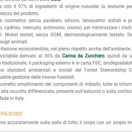
 con il 97% di ingredienti di origine naturale; la restante per
lezza del prodotto.
o cosmetico senza parabeni, siliconi, tensioattivi solfati e pe
o, cadmio, mercurio, antimonio, cromo) per minimizzare i rischi
li. Nickel tested, senza OGM, dermatologicamente testato. S
 sugli animali.
fezione ecosostenibile, nel pieno rispetto anche dell'ambiente: 
ciclabile derivato al 30% da
Canna da Zucchero
, quindi da 
a tradizionale; il packaging esterno è in carta FSC, biodegradabi
rosi standard ambientali e sociali del Forest Stewardship 
abile gestione delle risorse forestali.
corretto smaltimento dei componenti di imballo, tutte le inform
a alla raccolta differenziata, presente sull'astuccio o sulla confe
de in Italy.
ITÀ D'USO
uire accuratamente sulla pelle di tutto il corpo con un ampio m