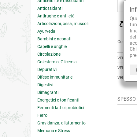
Anticellulite e rassodanti
Antiossidanti
In
Antirughe e anti-età
Qu
CU
Articolazioni, ossa, muscoli
fun
sol
fin
Ayurveda
de
Bambini e neonati
Condividi:
acc
Capelli e unghie
Ch
Circolazione
pre
VEDI ANCH
Colesterolo, Glicemia
VEDI TUTT
Depurativi
Difese immunitarie
VEDI TUTT
Digestivi
Dimagranti
SPESSO A
Energetici e tonificanti
Fermenti lattici probiotici
Ferro
Gravidanza, allattamento
Memoria e Stress