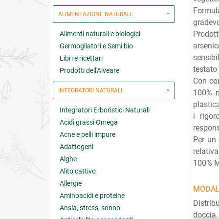
Formula
ALIMENTAZIONE NATURALE
gradevo
Prodott
Alimenti naturali e biologici
arsenic
Germogliatori e Semi bio
sensibi
Libri e ricettari
testato
Prodotti dell'Alveare
Con con
INTEGRATORI NATURALI
100% ri
plastic
Integratori Erboristici Naturali
i rigo
Acidi grassi Omega
respons
Acne e pelli impure
Per un 
Adattogeni
relativ
Alghe
100% Ma
Alito cattivo
Allergie
MODAL
Aminoacidi e proteine
Distrib
Ansia, stress, sonno
doccia.