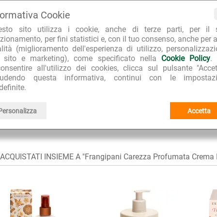
formativa Cookie
esto sito utilizza i cookie, anche di terze parti, per il 
RA PER L'AMBIENTE
TOP E-COMMERCE 2022
CLIEN
zionamento, per fini statistici e, con il tuo consenso, anche per a
o imballaggi riciclati
Repubblica Affari&Finanza
99.7% d
alità (miglioramento dell'esperienza di utilizzo, personalizzaz
l sito e marketing), come specificato nella
Cookie Policy
.
onsentire all'utilizzo dei cookies, clicca sul pulsante "Accet
iudendo questa informativa, continui con le impostazi
definite.
Creme corpo e oli naturali per il corpo
E:
L'Erbolario
I I PRODOTTI:
Personalizza
Accetta
Frangipani
I I PRODOTTI DELLA LINEA:
CQUISTATI INSIEME A "Frangipani Carezza Profumata Crema F