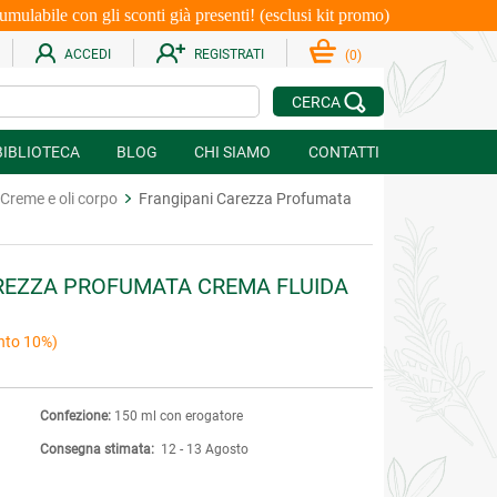
le con gli sconti già presenti! (esclusi kit promo)
ACCEDI
REGISTRATI
(
0
)
CERCA
BIBLIOTECA
BLOG
CHI SIAMO
CONTATTI
Creme e oli corpo
Frangipani Carezza Profumata
REZZA PROFUMATA CREMA FLUIDA
nto 10%)
Confezione:
150 ml con erogatore
Consegna stimata:
12 - 13 Agosto