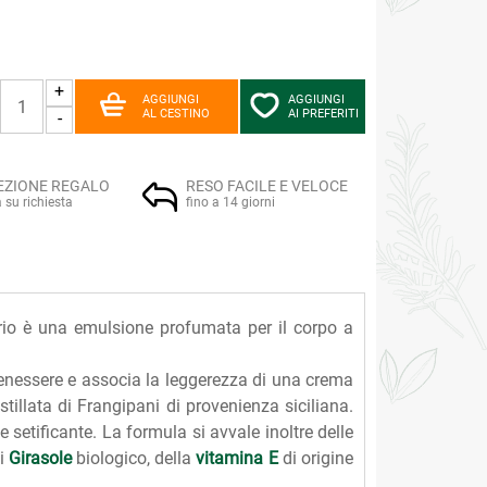
+
AGGIUNGI
AGGIUNGI
AL CESTINO
AI PREFERITI
-
EZIONE REGALO
RESO FACILE E VELOCE
a su richiesta
fino a 14 giorni
rio è una emulsione profumata per il corpo a
enessere e associa la leggerezza di una crema
istillata di Frangipani di provenienza siciliana.
setificante. La formula si avvale inoltre delle
di
Girasole
biologico, della
vitamina E
di origine