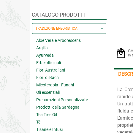
CATALOGO PRODOTTI
TRADIZIONE ERBORISTICA
Aloe Vera e Arborescens
Argilla
CA
Ayurveda
in 
Erbe officinali
Fiori Australiani
DESCR
Fiori di Bach
Micoterapia - Funghi
La Crem
Oli essenziali
rapido 
Preparazioni Personalizzate
Un trat
Prodotti della Sardegna
fluida 
Tea Tree Oil
L'amido
Tè
propriet
Tisane e Infusi
vegetal