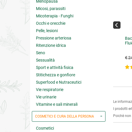
Menopausa
Micosi, parassiti
Micoterapia - Funghi
Occhi e orecchie
Pelle, lesioni
Pressione arteriosa
onerbe Forte Tisana
Polvere d'Oriente Tisana
Bac
Lassativa
Flu
Ritenzione idrica
Seno
€ 8.55
€ 5.20
.50
(-10%)
€ 2
Sessualità
Sport e attività fisica
4.9 su 5
Stitichezza e gonfiore
Superfood e Nutraceutici
Vie respiratorie
Vie urinarie
Le informaz
Vitamine e sali minerali
I prodotti e
Poichè non s
COSMETICI E CURA DELLA PERSONA
Cosmetici