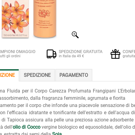
MPIONI OMAGGIO
SPEDIZIONE GRATUITA
CONF
tutti gli ordini
in Italia da 49 €
gratuit
IZIONE
SPEDIZIONE
PAGAMENTO
a Fluida per il Corpo Carezza Profumata Frangipani L'Erbola
assorbimento, dalla fragranza femminile, agrumata e fiorita
tamento per il corpo che infonde una piacevole sensazione di b
con l'efficacia idratante e tonificante dell'estratto e dell'acqua d
 di Tapioca assicura alla pelle una preziosa azione adsorbente e 
à dell'
olio di Cocco
vergine biologico ed equosolidale, dell'olio 
e, estratta dai semi della
Soia
.