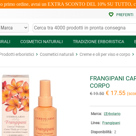
uo primo ordine, avrai un EXTRA SCONTO DEL 10% SU TUTTO, cumulabi
PREFERITI
URALI
COSMETICI NATURALI
TRADIZIONE ERBORISTICA
Prodotti erboristici
Cosmetici naturali
Creme e oli per viso e corpo
FRANGIPANI CA
CORPO
€ 17.55
€ 19.50
(sco
Marca:
L'Erbolario
Linea:
Frangipani
Disponibilità:
2