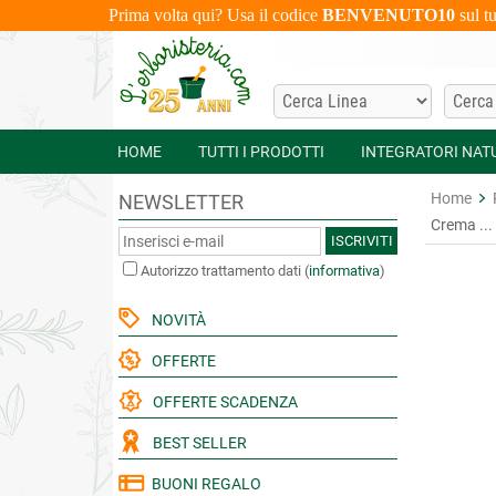
Prima volta qui? Usa il codice
BENVENUTO10
sul t
HOME
TUTTI I PRODOTTI
INTEGRATORI NAT
Home
NEWSLETTER
Crema ...
ISCRIVITI
Autorizzo trattamento dati
(
informativa
)
NOVITÀ
OFFERTE
OFFERTE SCADENZA
BEST SELLER
BUONI REGALO