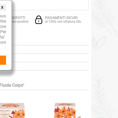
X
suo
TI SODDISFATTI
PAGAMENTI SICURI
ltre
i recensioni positive
al 100% con cifratura SSL
ione
 Per
ta".
oni
luida Corpo"