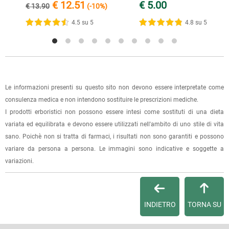
€ 12.51
€ 5.00
€ 13.90
(-10%)
(selezionando l'apposita casella del modulo d'ordine e
specificando l'indirizzo di fatturazione).
4.5 su 5
4.8 su 5
Dalla tua
Area Cliente
potrai verificare lo stato di lavorazione
dell'ordine e lo stato della spedizione.
Per qualsiasi informazione, contattaci via
e-mail
.
Le informazioni presenti su questo sito non devono essere interpretate come
consulenza medica e non intendono sostituire le prescrizioni mediche.
Per maggiori dettagli, vedi le
Condizioni di vendita
.
I prodotti erboristici non possono essere intesi come sostituti di una dieta
variata ed equilibrata e devono essere utilizzati nell'ambito di uno stile di vita
sano. Poichè non si tratta di farmaci, i risultati non sono garantiti e possono
variare da persona a persona. Le immagini sono indicative e soggette a
variazioni.
INDIETRO
TORNA SU