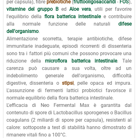
per capsula), fibre
prebiotiche
(
fruttooligosaccaridi
-
FOS
),
vitamine del gruppo B
ed
Aloe vera
, utili per favorire
l'equilibrio della
flora batterica intestinale
e contribuire
alla normale funzione delle naturali
difese
dell'organismo
.
Alimentazione scorretta, terapie antibiotiche, difese
immunitarie inadeguate, episodi ricorrenti di dissenteria
sono tra i fattori più comuni che possono provocare una
riduzione della
microflora batterica intestinale
. Tale
carenza può causare a sua volta, oltre ad un
indebolimento generale dell'organismo, difficoltà
digestive, dissenteria o
stipsi
, pelle opaca ed impura.
L'assunzione di fermenti lattici probiotici favorisce il
normale equilibrio della flora batterica intestinale.
L'efficacia di Neo Fermental Max è garantita dal
contenuto di spore di Lactobacillus sporogenes o Bacillus
coagulans (2 miliardi di spore per capsula), resistenti al
calore: sottoposte a test di stabilità hanno dimostrato di
rimanere vitali fino a 100°C.