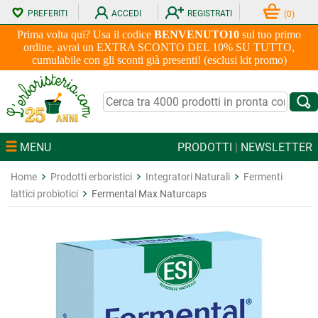
PREFERITI
ACCEDI
REGISTRATI
(
0
)
Prima volta qui? Usa il codice
BENVENUTO10
sul tuo primo
ordine, avrai un EXTRA SCONTO DEL 10% SU TUTTO,
cumulabile con gli sconti già presenti! (esclusi kit promo)
MENU
PRODOTTI
|
NEWSLETTER
Home
Prodotti erboristici
Integratori Naturali
Fermenti
lattici probiotici
Fermental Max Naturcaps