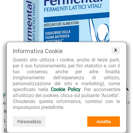
Informativa Cookie
X
Questo sito utilizza i cookie, anche di terze parti,
per il suo funzionamento, per fini statistici e, con il
tuo consenso, anche per altre finalità
(miglioramento dell'esperienza di utilizzo,
personalizzazione del sito e marketing), come
specificato nella
Cookie Policy
. Per acconsentire
FERMENTAL MAX NATURCAPS
all'utilizzo dei cookies, clicca sul pulsante "Accetta".
Chiudendo questa informativa, continui con le
€ 10.80
4 su 5
€ 13.50
(sconto 20%)
impostazioni predefinite.
Marca:
ESI
Linea:
Fermental
Personalizza
Accetta
Disponibilità:
7