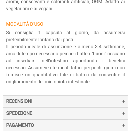
aromi, conservanti e coloranti artificiali, OGM. Adatto ai
vegetariani e ai vegani.
MODALITÀ D'USO
Si consiglia 1 capsula al giorno, da assumersi
preferibilmente lontano dai pasti.
Il periodo ideale di assunzione è almeno 3-4 settimane,
arco di tempo necessario perchè i batteri "buoni" riescano
ad insediarsi nell'intestino apportando i benefici
necessari. Assumere i fermenti lattici per pochi giorni non
fornisce un quantitativo tale di batteri da consentire il
miglioramento del microbiota intestinale.
RECENSIONI
SPEDIZIONE
PAGAMENTO
La spedizione dei prodotti avviene entro 24 ore dall'ordine