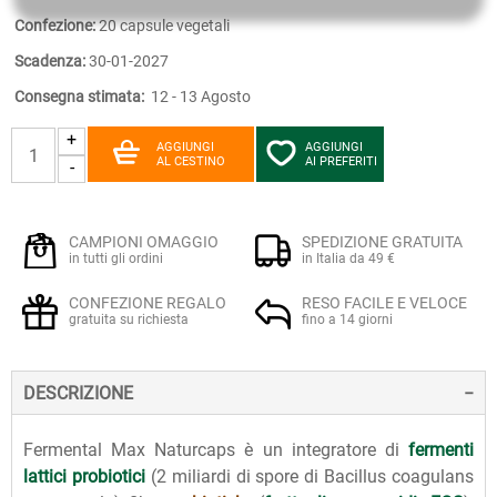
Confezione:
20 capsule vegetali
Scadenza:
30-01-2027
Consegna stimata:
12 - 13 Agosto
+
AGGIUNGI
AGGIUNGI
AL CESTINO
AI PREFERITI
-
CAMPIONI OMAGGIO
SPEDIZIONE GRATUITA
in tutti gli ordini
in Italia da 49 €
CONFEZIONE REGALO
RESO FACILE E VELOCE
gratuita su richiesta
fino a 14 giorni
DESCRIZIONE
Fermental Max Naturcaps è un integratore di
fermenti
lattici probiotici
(2 miliardi di spore di Bacillus coagulans