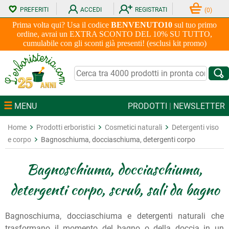
PREFERITI
ACCEDI
REGISTRATI
(
0
)
Prima volta qui? Usa il codice
BENVENUTO10
sul tuo primo
ordine, avrai un EXTRA SCONTO DEL 10% SU TUTTO,
cumulabile con gli sconti già presenti! (esclusi kit promo)
MENU
PRODOTTI
|
NEWSLETTER
Home
Prodotti erboristici
Cosmetici naturali
Detergenti viso
e corpo
Bagnoschiuma, docciaschiuma, detergenti corpo
Bagnoschiuma, docciaschiuma,
detergenti corpo, scrub, sali da bagno
Bagnoschiuma, docciaschiuma e detergenti naturali che
trasformano il momento del bagno o della doccia in un