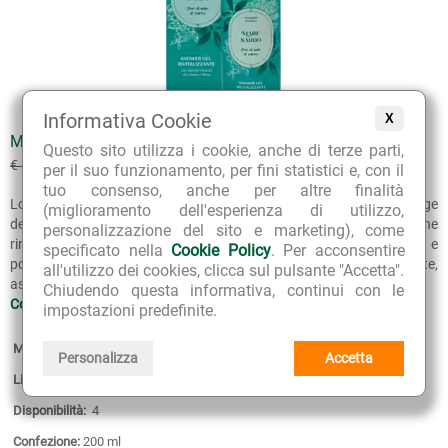
Informativa Cookie
X
MARESARDO SHOWER GEL
Questo sito utilizza i cookie, anche di terze parti,
€ 10.71
€ 11.90
(sconto 10%)
per il suo funzionamento, per fini statistici e, con il
tuo consenso, anche per altre finalità
Lo Shower Gel MareSardo Nasoterapia, fresco e avvolgente, deterge
(miglioramento dell'esperienza di utilizzo,
delicatamente la pelle, regalando una piacevole sensazione
personalizzazione del sito e marketing), come
rinfrescante. Formulato con estratti di Limone, Mirto e Cedro e
specificato nella
Cookie Policy
. Per acconsentire
potenziato con proteine idrolizzate del Grano per un'azione nutriente,
all'utilizzo dei cookies, clicca sul pulsante "Accetta".
asporta delicatamente le impurità...
Chiudendo questa informativa, continui con le
Continua >>
impostazioni predefinite.
Marca:
Nasoterapia
Personalizza
Accetta
Linea:
MareSardo
Disponibilità:
4
Confezione:
200 ml