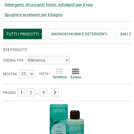
Detergenti, struccanti, tonici, esfolianti per il viso
Spugne e accessori per il bagno
TUTTI I PRODOTTI
BAGNOSCHIUMA E DETERGENTI
SALI D
213
PRODOTTI
ORDINA PER
VISTA
MOSTRA
Sintetica
Estesa
...
1
2
9
PAGINA