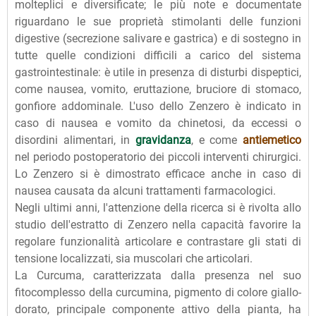
molteplici e diversificate; le più note e documentate
riguardano le sue proprietà stimolanti delle funzioni
digestive (secrezione salivare e gastrica) e di sostegno in
tutte quelle condizioni difficili a carico del sistema
gastrointestinale: è utile in presenza di disturbi dispeptici,
come nausea, vomito, eruttazione, bruciore di stomaco,
gonfiore addominale. L'uso dello Zenzero è indicato in
caso di nausea e vomito da chinetosi, da eccessi o
disordini alimentari, in
gravidanza
, e come
antiemetico
nel periodo postoperatorio dei piccoli interventi chirurgici.
Lo Zenzero si è dimostrato efficace anche in caso di
nausea causata da alcuni trattamenti farmacologici.
Negli ultimi anni, l'attenzione della ricerca si è rivolta allo
studio dell'estratto di Zenzero nella capacità favorire la
regolare funzionalità articolare e contrastare gli stati di
tensione localizzati, sia muscolari che articolari.
La Curcuma, caratterizzata dalla presenza nel suo
fitocomplesso della curcumina, pigmento di colore giallo-
dorato, principale componente attivo della pianta, ha