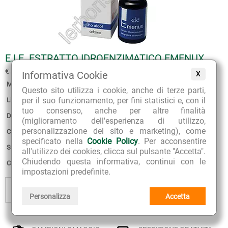
E.I.E. ESTRATTO IDROENZIMATICO EMENUX
€ 16.00
€ 20.00
(sconto 20%)
Informativa Cookie
X
Marca:
Adamah
Questo sito utilizza i cookie, anche di terze parti,
per il suo funzionamento, per fini statistici e, con il
Linea:
E.I.E. Estratti Idroenzimatici
tuo consenso, anche per altre finalità
Disponibilità:
3
(miglioramento dell'esperienza di utilizzo,
personalizzazione del sito e marketing), come
Confezione:
30 ml con contagocce
specificato nella
Cookie Policy
. Per acconsentire
Scadenza:
30-04-2028
all'utilizzo dei cookies, clicca sul pulsante "Accetta".
Chiudendo questa informativa, continui con le
Consegna stimata:
12 - 13 Agosto
impostazioni predefinite.
+
AGGIUNGI
AGGIUNGI
AL CESTINO
AI PREFERITI
-
Personalizza
Accetta