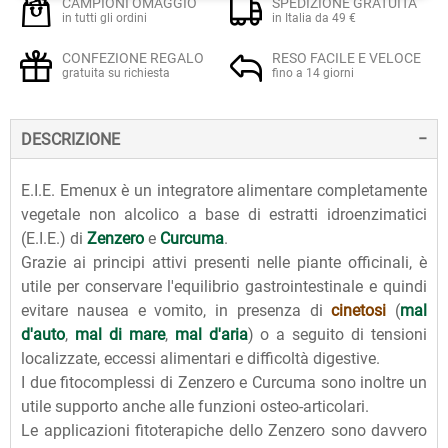
CAMPIONI OMAGGIO
SPEDIZIONE GRATUITA
in tutti gli ordini
in Italia da 49 €
CONFEZIONE REGALO
RESO FACILE E VELOCE
gratuita su richiesta
fino a 14 giorni
DESCRIZIONE
E.I.E. Emenux è un integratore alimentare completamente
vegetale non alcolico a base di estratti idroenzimatici
(E.I.E.) di
Zenzero
e
Curcuma
.
Grazie ai principi attivi presenti nelle piante officinali, è
utile per conservare l'equilibrio gastrointestinale e quindi
evitare nausea e vomito, in presenza di
cinetosi
(
mal
d'auto
,
mal di mare
,
mal d'aria
) o a seguito di tensioni
localizzate, eccessi alimentari e difficoltà digestive.
I due fitocomplessi di Zenzero e Curcuma sono inoltre un
utile supporto anche alle funzioni osteo-articolari.
Le applicazioni fitoterapiche dello Zenzero sono davvero