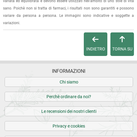
Per qualsiasi informazione, contattaci via
e-mail
.
variata ed equilibrata e devono essere utilizzati nell'ambito di uno stile di vita
sano. Poichè non si tratta di farmaci, i risultati non sono garantiti e possono
Per maggiori dettagli, vedi le
Condizioni di vendita
.
variare da persona a persona. Le immagini sono indicative e soggette a
variazioni.
INDIETRO
TORNA SU
INFORMAZIONI
Chi siamo
Perchè ordinare da noi?
Le recensioni dei nostri clienti
Privacy e cookies