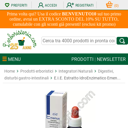
PREFERITI
ACCEDI
REGISTRATI
(
0
)
Prima volta qui? Usa il codice
BENVENUTO10
sul tuo primo
ordine, avrai un EXTRA SCONTO DEL 10% SU TUTTO,
cumulabile con gli sconti già presenti! (esclusi kit promo)
MENU
PRODOTTI
|
NEWSLETTER
Home
Prodotti erboristici
Integratori Naturali
Digestivi,
disturbi gastro-intestinali
E.I.E. Estratto IdroEnzimatico Emen...