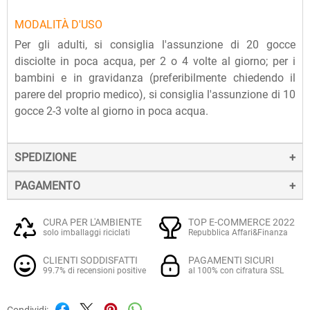
MODALITÀ D'USO
Per gli adulti, si consiglia l'assunzione di 20 gocce
disciolte in poca acqua, per 2 o 4 volte al giorno; per i
bambini e in gravidanza (preferibilmente chiedendo il
parere del proprio medico), si consiglia l'assunzione di 10
gocce 2-3 volte al giorno in poca acqua.
SPEDIZIONE
PAGAMENTO
La spedizione dei prodotti avviene entro 24 ore dall'ordine
(sabato e festivi esclusi), tramite corriere SDA.
Il pagamento degli ordini può avvenire:
Quando l'ordine sarà spedito, riceverai una e-mail di
CURA PER L'AMBIENTE
TOP E-COMMERCE 2022
solo imballaggi riciclati
Repubblica Affari&Finanza
conferma, contenente un link alla tracciatura online
Con
Carte di credito o debito VISA, Mastercard, PostePay
(e
dell'invio, che ti permetterà di verificare in tempo reale lo
CLIENTI SODDISFATTI
PAGAMENTI SICURI
altre carte prepagate abilitate), su server sicuro Paypal.
stato della spedizione.
99.7% di recensioni positive
al 100% con cifratura SSL
La consegna avviene normalmente in 2-3 giorni lavorativi.
Tramite
Paypal
, leader mondiale nei pagamenti online, che
Condividi: