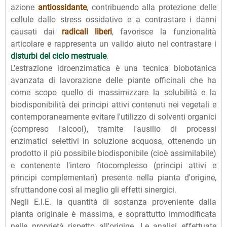
azione
antiossidante
, contribuendo alla protezione delle
cellule dallo stress ossidativo e a contrastare i danni
causati dai
radicali liberi
, favorisce la funzionalità
articolare e rappresenta un valido aiuto nel contrastare i
disturbi del ciclo mestruale
.
L'estrazione idroenzimatica è una tecnica biobotanica
avanzata di lavorazione delle piante officinali che ha
come scopo quello di massimizzare la solubilità e la
biodisponibilità dei principi attivi contenuti nei vegetali e
contemporaneamente evitare l'utilizzo di solventi organici
(compreso l'alcool), tramite l'ausilio di processi
enzimatici selettivi in soluzione acquosa, ottenendo un
prodotto il più possibile biodisponibile (cioè assimilabile)
e contenente l'intero fitocomplesso (principi attivi e
principi complementari) presente nella pianta d'origine,
sfruttandone così al meglio gli effetti sinergici.
Negli E.I.E. la quantità di sostanza proveniente dalla
pianta originale è massima, e soprattutto immodificata
nelle proprietà rispetto all'origine. Le analisi effettuate