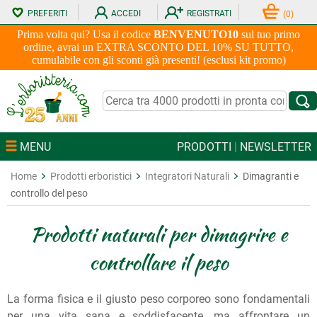
PREFERITI
ACCEDI
REGISTRATI
(
0
)
Prima volta qui? Usa il codice
BENVENUTO10
sul tuo primo
ordine, avrai un EXTRA SCONTO DEL 10% SU TUTTO,
cumulabile con gli sconti già presenti! (esclusi kit promo)
MENU
PRODOTTI
|
NEWSLETTER
Home
Prodotti erboristici
Integratori Naturali
Dimagranti e
controllo del peso
Prodotti naturali per dimagrire e
controllare il peso
La forma fisica e il giusto peso corporeo sono fondamentali
per una vita sana e soddisfacente, ma affrontare un