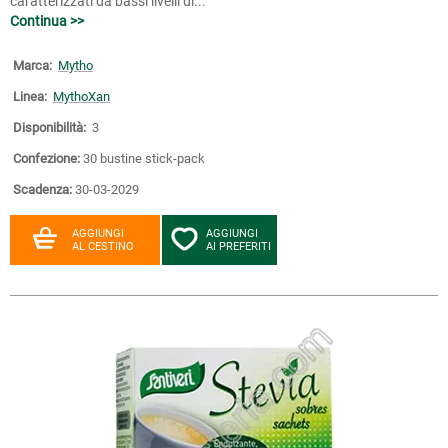
caratterizzati da bassi livelli di...
Continua >>
Marca:
Mytho
Linea:
MythoXan
Disponibilità:
3
Confezione:
30 bustine stick-pack
Scadenza:
30-03-2029
AGGIUNGI
AGGIUNGI
AL CESTINO
AI PREFERITI