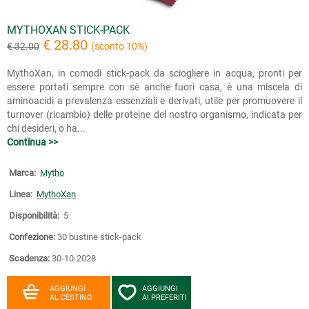
MYTHOXAN STICK-PACK
€ 28.80
€ 32.00
(sconto 10%)
MythoXan, in comodi stick-pack da sciogliere in acqua, pronti per
essere portati sempre con sè anche fuori casa, è una miscela di
aminoacidi a prevalenza essenziali e derivati, utile per promuovere il
turnover (ricambio) delle proteine del nostro organismo, indicata per
chi desideri, o ha...
Continua >>
Marca:
Mytho
Linea:
MythoXan
Disponibilità:
5
Confezione:
30 bustine stick-pack
Scadenza:
30-10-2028
AGGIUNGI
AGGIUNGI
AL CESTINO
AI PREFERITI