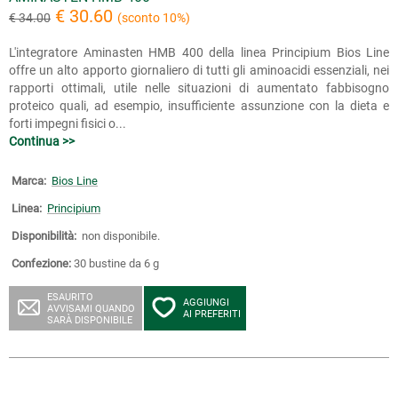
€ 30.60
€ 34.00
(sconto 10%)
L'integratore Aminasten HMB 400 della linea Principium Bios Line
offre un alto apporto giornaliero di tutti gli aminoacidi essenziali, nei
rapporti ottimali, utile nelle situazioni di aumentato fabbisogno
proteico quali, ad esempio, insufficiente assunzione con la dieta e
forti impegni fisici o...
Continua >>
Marca:
Bios Line
Linea:
Principium
Disponibilità:
non disponibile.
Confezione:
30 bustine da 6 g
ESAURITO
AGGIUNGI
AVVISAMI QUANDO
AI PREFERITI
SARÀ DISPONIBILE