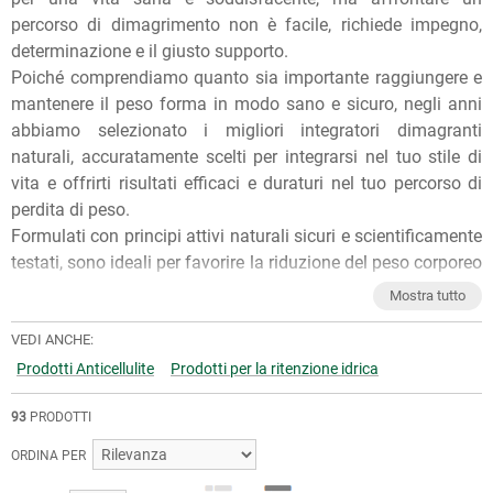
percorso di dimagrimento non è facile, richiede impegno,
determinazione e il giusto supporto.
Poiché comprendiamo quanto sia importante raggiungere e
mantenere il peso forma in modo sano e sicuro, negli anni
abbiamo selezionato i migliori integratori dimagranti
naturali, accuratamente scelti per integrarsi nel tuo stile di
vita e offrirti risultati efficaci e duraturi nel tuo percorso di
perdita di peso.
Formulati con principi attivi naturali sicuri e scientificamente
testati, sono ideali per favorire la riduzione del peso corporeo
in modo sostenibile e aiutarti a limitare l'appetito e
Mostra tutto
l'assimilazione, controllare la fame nervosa, accelerare il
metabolismo lento e bruciare i grassi accumulati.
VEDI ANCHE:
Per qualunque consiglio sull'utilizzo dei nostri prodotti, puoi
Prodotti Anticellulite
Prodotti per la ritenzione idrica
chiedere ai nostri erboristi una
consulenza gratuita
e senza
93
PRODOTTI
impegno. Per ulteriori informazioni, inoltre, puoi consultare
gli
Articoli di approfondimento
sul nostro blog.
ORDINA PER