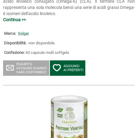
acido linoleico coniugato (Omega-6) (CLA). Il termine CLA non
rappresenta una sola molecola bensì una serie di acidi grassi Omega-
6 isomeri dell'acido linoleico.
Continua >>
Marca:
Solgar
Disponibilità:
non disponibile.
Confezione:
60 capsule molli softgels
ESAURITO
AGGIUNGI
AVVISAMI QUANDO
AI PREFERITI
SARÀ DISPONIBILE