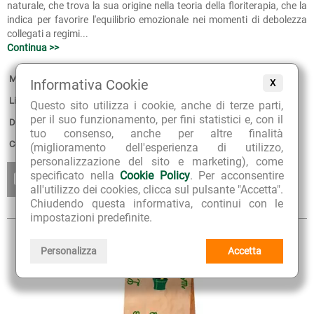
naturale, che trova la sua origine nella teoria della floriterapia, che la
indica per favorire l'equilibrio emozionale nei momenti di debolezza
collegati a regimi...
Continua >>
Marca:
Bush Biotherapies
Informativa Cookie
X
Linea:
Australian Bush Flower Essences Miscele di Fiori Australiani
Questo sito utilizza i cookie, anche di terze parti,
per il suo funzionamento, per fini statistici e, con il
Disponibilità:
non disponibile.
tuo consenso, anche per altre finalità
Confezione:
30 ml con contagocce
(miglioramento dell'esperienza di utilizzo,
personalizzazione del sito e marketing), come
ESAURITO
specificato nella
Cookie Policy
. Per acconsentire
AGGIUNGI
AVVISAMI QUANDO
AI PREFERITI
all'utilizzo dei cookies, clicca sul pulsante "Accetta".
SARÀ DISPONIBILE
Chiudendo questa informativa, continui con le
impostazioni predefinite.
Personalizza
Accetta