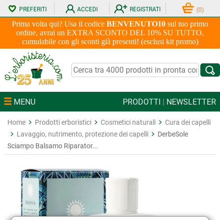
PREFERITI
ACCEDI
REGISTRATI
(
0
)
Prima volta qui? Usa il codice
BENVENUTO10
sul tuo primo
ordine, avrai un EXTRA SCONTO DEL 10% SU TUTTO,
cumulabile con gli sconti già presenti! (esclusi kit promo)
MENU
PRODOTTI
|
NEWSLETTER
Home
Prodotti erboristici
Cosmetici naturali
Cura dei capelli
Lavaggio, nutrimento, protezione dei capelli
DerbeSole
Sciampo Balsamo Riparator...