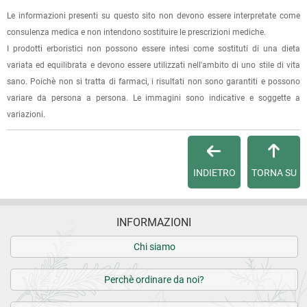
oppure dalla fattura se richiesta al momento dell'ordine
Le informazioni presenti su questo sito non devono essere interpretate come
(selezionando l'apposita casella del modulo d'ordine e
consulenza medica e non intendono sostituire le prescrizioni mediche.
specificando l'indirizzo di fatturazione).
I prodotti erboristici non possono essere intesi come sostituti di una dieta
variata ed equilibrata e devono essere utilizzati nell'ambito di uno stile di vita
Dalla tua
Area Cliente
potrai verificare lo stato di lavorazione
sano. Poichè non si tratta di farmaci, i risultati non sono garantiti e possono
dell'ordine e lo stato della spedizione.
variare da persona a persona. Le immagini sono indicative e soggette a
variazioni.
Per qualsiasi informazione, contattaci via
e-mail
.
Per maggiori dettagli, vedi le
Condizioni di vendita
.
INDIETRO
TORNA SU
INFORMAZIONI
Chi siamo
Perchè ordinare da noi?