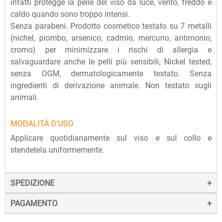
infatti protegge la pelle del viso da luce, vento, freddo e
caldo quando sono troppo intensi.
Senza parabeni. Prodotto cosmetico testato su 7 metalli
(nichel, piombo, arsenico, cadmio, mercurio, antimonio,
cromo) per minimizzare i rischi di allergia e
salvaguardare anche le pelli più sensibili, Nickel tested,
senza OGM, dermatologicamente testato. Senza
ingredienti di derivazione animale. Non testato sugli
animali.
MODALITÀ D'USO
Applicare quotidianamente sul viso e sul collo e
stendetela uniformemente.
SPEDIZIONE
PAGAMENTO
La spedizione dei prodotti avviene entro 24 ore dall'ordine
(sabato e festivi esclusi), tramite corriere SDA.