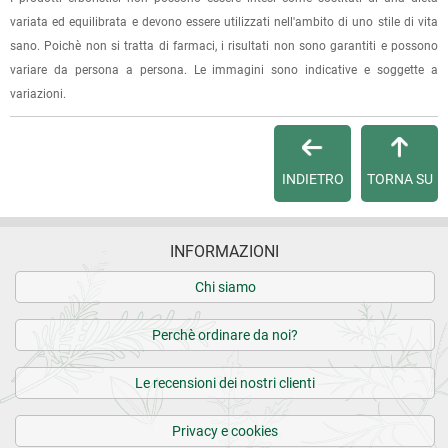
(selezionando l'apposita casella del modulo d'ordine e
variata ed equilibrata e devono essere utilizzati nell'ambito di uno stile di vita
specificando l'indirizzo di fatturazione).
sano. Poichè non si tratta di farmaci, i risultati non sono garantiti e possono
variare da persona a persona. Le immagini sono indicative e soggette a
Dalla tua
Area Cliente
potrai verificare lo stato di lavorazione
variazioni.
dell'ordine e lo stato della spedizione.
Per qualsiasi informazione, contattaci via
e-mail
.
INDIETRO
TORNA SU
Per maggiori dettagli, vedi le
Condizioni di vendita
.
INFORMAZIONI
Chi siamo
Perchè ordinare da noi?
Le recensioni dei nostri clienti
Privacy e cookies