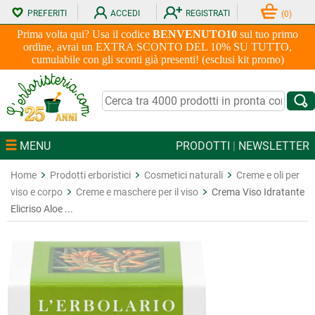
PREFERITI
ACCEDI
REGISTRATI
(
0
)
Prima volta qui? Usa il codice
BENVENUTO10
sul tuo primo
ordine, avrai un EXTRA SCONTO DEL 10% SU TUTTO,
cumulabile con gli sconti già presenti! (esclusi kit promo)
MENU
PRODOTTI
|
NEWSLETTER
Home
Prodotti erboristici
Cosmetici naturali
Creme e oli per
viso e corpo
Creme e maschere per il viso
Crema Viso Idratante
Elicriso Aloe ...