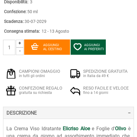
Disponibilità:
3
Confezione:
50 ml
Scadenza:
30-07-2029
Consegna stimata:
12 - 13 Agosto
+
AGGIUNGI
AGGIUNGI
AL CESTINO
AI PREFERITI
-
CAMPIONI OMAGGIO
SPEDIZIONE GRATUITA
in tutti gli ordini
in Italia da 49 €
CONFEZIONE REGALO
RESO FACILE E VELOCE
gratuita su richiesta
fino a 14 giorni
DESCRIZIONE
La Crema Viso Idratante
Elicriso
Aloe
e Foglie d'
Olivo
è
una crema da giorno ad assorbimento immediato che,