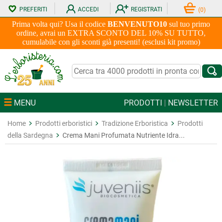
PREFERITI
ACCEDI
REGISTRATI
(
0
)
Prima volta qui? Usa il codice
BENVENUTO10
sul tuo primo
ordine, avrai un EXTRA SCONTO DEL 10% SU TUTTO,
cumulabile con gli sconti già presenti! (esclusi kit promo)
MENU
PRODOTTI
|
NEWSLETTER
Home
Prodotti erboristici
Tradizione Erboristica
Prodotti
della Sardegna
Crema Mani Profumata Nutriente Idra...