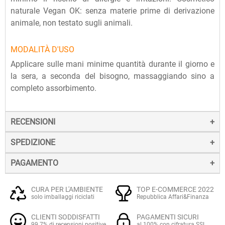
naturale Vegan OK: senza materie prime di derivazione
animale, non testato sugli animali.
MODALITÀ D'USO
Applicare sulle mani minime quantità durante il giorno e
la sera, a seconda del bisogno, massaggiando sino a
completo assorbimento.
RECENSIONI
SPEDIZIONE
PAGAMENTO
La spedizione dei prodotti avviene entro 24 ore dall'ordine
(sabato e festivi esclusi), tramite corriere SDA.
Il pagamento degli ordini può avvenire:
Quando l'ordine sarà spedito, riceverai una e-mail di
CURA PER L'AMBIENTE
TOP E-COMMERCE 2022
solo imballaggi riciclati
Repubblica Affari&Finanza
conferma, contenente un link alla tracciatura online
Con
Carte di credito o debito VISA, Mastercard, PostePay
(e
dell'invio, che ti permetterà di verificare in tempo reale lo
CLIENTI SODDISFATTI
PAGAMENTI SICURI
altre carte prepagate abilitate), su server sicuro Paypal.
stato della spedizione.
99.7% di recensioni positive
al 100% con cifratura SSL