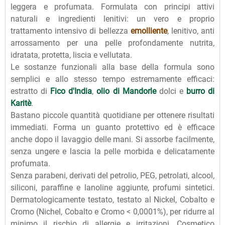
leggera e profumata. Formulata con principi attivi
naturali e ingredienti lenitivi: un vero e proprio
trattamento intensivo di bellezza
emolliente
, lenitivo, anti
arrossamento per una pelle profondamente nutrita,
idratata, protetta, liscia e vellutata.
Le sostanze funzionali alla base della formula sono
semplici e allo stesso tempo estremamente efficaci:
estratto di
Fico d'India
,
olio di Mandorle
dolci e
burro di
Karitè
.
Bastano piccole quantità quotidiane per ottenere risultati
immediati. Forma un guanto protettivo ed è efficace
anche dopo il lavaggio delle mani. Si assorbe facilmente,
senza ungere e lascia la pelle morbida e delicatamente
profumata.
Senza parabeni, derivati del petrolio, PEG, petrolati, alcool,
siliconi, paraffine e lanoline aggiunte, profumi sintetici.
Dermatologicamente testato, testato al Nickel, Cobalto e
Cromo (Nichel, Cobalto e Cromo < 0,0001%), per ridurre al
minimo il rischio di allergie e irritazioni. Cosmetico