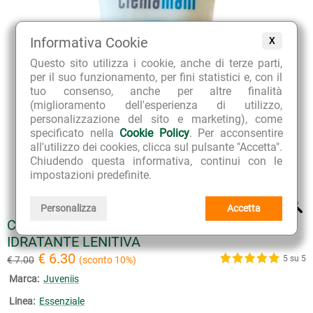
Informativa Cookie
X
Questo sito utilizza i cookie, anche di terze parti,
per il suo funzionamento, per fini statistici e, con il
tuo consenso, anche per altre finalità
(miglioramento dell'esperienza di utilizzo,
personalizzazione del sito e marketing), come
specificato nella
Cookie Policy
. Per acconsentire
all'utilizzo dei cookies, clicca sul pulsante "Accetta".
Chiudendo questa informativa, continui con le
impostazioni predefinite.
Personalizza
Accetta
CREMA MANI PROFUMATA NUTRIENTE
IDRATANTE LENITIVA
€ 6.30
5 su 5
€ 7.00
(sconto 10%)
Marca:
Juveniis
Linea:
Essenziale