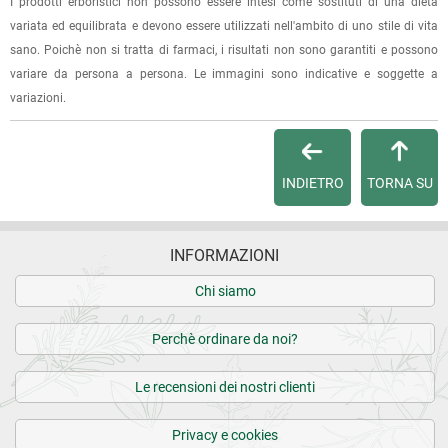
I prodotti erboristici non possono essere intesi come sostituti di una dieta
dell'ordine e lo stato della spedizione.
variata ed equilibrata e devono essere utilizzati nell'ambito di uno stile di vita
sano. Poichè non si tratta di farmaci, i risultati non sono garantiti e possono
Per qualsiasi informazione, contattaci via
e-mail
.
variare da persona a persona. Le immagini sono indicative e soggette a
variazioni.
Per maggiori dettagli, vedi le
Condizioni di vendita
.
INDIETRO
TORNA SU
INFORMAZIONI
Chi siamo
Perchè ordinare da noi?
Le recensioni dei nostri clienti
Privacy e cookies