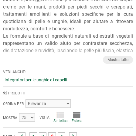
creme per le mani, prodotti per piedi secchi e screpolati,
trattamenti emollienti e soluzioni specifiche per la cura
quotidiana di pelle e unghie, ideali per aiutare a ritrovare
morbidezza, comfort e benessere.
Le formule a base di ingredienti naturali ed estratti vegetali
rappresentano un valido aiuto per contrastare secchezza,
disidratazione e ruvidità, lasciando la pelle più liscia, elastica
e piacevolmente curata.
Mostra tutto
Per qualunque consiglio sull'utilizzo dei nostri prodotti, puoi
chiedere ai nostri erboristi una
VEDI ANCHE:
consulenza gratuita
e senza
impegno. Per ulteriori informazioni, inoltre, puoi consultare
Integratori per le unghie e i capelli
gli
Articoli di approfondimento
sul nostro blog.
92
PRODOTTI
ORDINA PER
VISTA
MOSTRA
Sintetica
Estesa