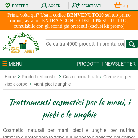
PREFERITI
ACCEDI
REGISTRATI
(
0
)
Prima volta qui? Usa il codice
BENVENUTO10
sul tuo primo
ordine, avrai un EXTRA SCONTO DEL 10% SU TUTTO,
cumulabile con gli sconti già presenti! (esclusi kit promo)
MENU
PRODOTTI
|
NEWSLETTER
Home
Prodotti erboristici
Cosmetici naturali
Creme e oli per
viso e corpo
Mani, piedi e unghie
Trattamenti cosmetici per le mani, i
piedi e le unghie
Cosmetici naturali per mani, piedi e unghie, per nutrire,
idratare e proteggere le zone più esposte e delicate del corpo: