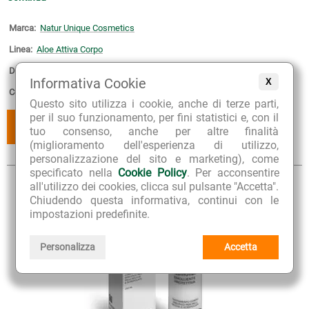
Marca:
Natur Unique Cosmetics
Linea:
Aloe Attiva Corpo
Disponibilità:
6
Informativa Cookie
X
Confezione:
150 ml
Questo sito utilizza i cookie, anche di terze parti,
per il suo funzionamento, per fini statistici e, con il
AGGIUNGI
AGGIUNGI
tuo consenso, anche per altre finalità
AL CESTINO
AI PREFERITI
(miglioramento dell'esperienza di utilizzo,
personalizzazione del sito e marketing), come
specificato nella
Cookie Policy
. Per acconsentire
all'utilizzo dei cookies, clicca sul pulsante "Accetta".
Chiudendo questa informativa, continui con le
impostazioni predefinite.
Personalizza
Accetta