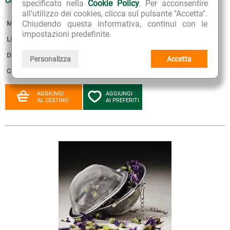
Continua >>
specificato nella
Cookie Policy
. Per acconsentire
all'utilizzo dei cookies, clicca sul pulsante "Accetta".
Chiudendo questa informativa, continui con le
Marca:
Neavita
impostazioni predefinite.
Linea:
Oggettistica, Cucina e Ora del Tè
Disponibilità:
6
Personalizza
Accetta
Confezione:
1 filtro
AGGIUNGI
AGGIUNGI
AL CESTINO
AI PREFERITI