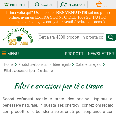
PREFERITI
ACCEDI
REGISTRATI
(
0
)
Prima volta qui? Usa il codice
BENVENUTO10
sul tuo primo
ordine, avrai un EXTRA SCONTO DEL 10% SU TUTTO,
cumulabile con gli sconti già presenti! (esclusi kit promo)
MENU
PRODOTTI
|
NEWSLETTER
Home
Prodotti erboristici
Idee regalo
Cofanetti regalo
Filtri e accessori per tè e tisane
Filtri e accessori per tè e tisane
Scopri cofanetti regalo e tante idee originali ispirate al
benessere naturale. In questa sezione trovi confezioni regalo
con prodotti di erboristeria selezionati per sorprendere con