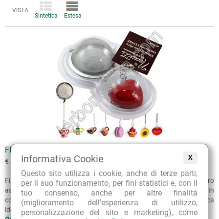
impegno. Per ulteriori informazioni, inoltre, puoi consultare
VISTA
Sintetica
Estesa
gli
Articoli di approfondimento
sul nostro blog.
FILTRO IN ACCIAIO PER TÈ INFUSI TISANE CON DECORO
Informativa Cookie
X
€ 5.40
€ 6.00
(sconto 10%)
Questo sito utilizza i cookie, anche di terze parti,
Filtro per tè, infusi, tisane in acciaio, a forma di sfera, con decoro
per il suo funzionamento, per fini statistici e, con il
assortito all'estremo della catenella, diametro 5 centimetri. In
tuo consenso, anche per altre finalità
confezione plastificata rigida, ideale anche come simpatica e pratica
(miglioramento dell'esperienza di utilizzo,
idea regalo.
personalizzazione del sito e marketing), come