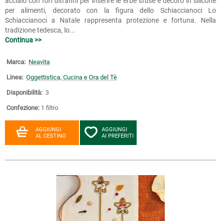
acciaio con fori ultrafini per inserire le erbe sfuse e decoro in silicone
per alimenti, decorato con la figura dello Schiaccianoci Lo
Schiaccianoci a Natale rappresenta protezione e fortuna. Nella
tradizione tedesca, lo...
Continua >>
Marca:
Neavita
Linea:
Oggettistica, Cucina e Ora del Tè
Disponibilità:
3
Confezione:
1 filtro
AGGIUNGI
AGGIUNGI
AL CESTINO
AI PREFERITI