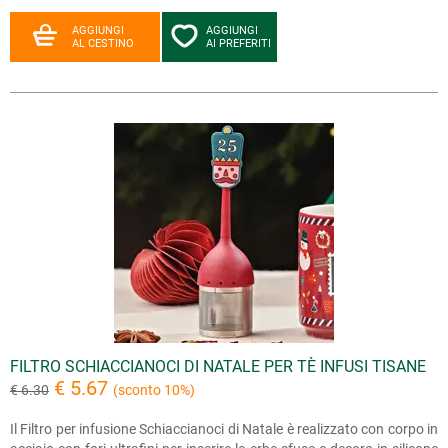
AGGIUNGI
AGGIUNGI
AL CESTINO
AI PREFERITI
FILTRO SCHIACCIANOCI DI NATALE PER TÈ INFUSI TISANE
€ 5.67
€ 6.30
(sconto 10%)
Il Filtro per infusione Schiaccianoci di Natale è realizzato con corpo in