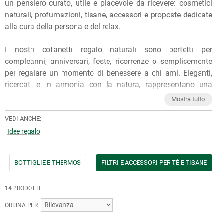
un pensiero curato, utile e piacevole da ricevere: cosmetici
naturali, profumazioni, tisane, accessori e proposte dedicate
alla cura della persona e del relax.
I nostri cofanetti regalo naturali sono perfetti per
compleanni, anniversari, feste, ricorrenze o semplicemente
per regalare un momento di benessere a chi ami. Eleganti,
ricercati e in armonia con la natura, rappresentano una
scelta ideale per chi cerca un regalo originale, profumato e
Mostra tutto
dal carattere autentico.
Che tu stia cercando un dono raffinato un’idea regalo per il
VEDI ANCHE:
benessere o una confezione pronta da donare, qui puoi
Idee regalo
trovare soluzioni adatte a gusti ed esigenze diverse.
BOTTIGLIE E THERMOS
FILTRI E ACCESSORI PER TÈ E TISANE
Scegliere un regalo di erboristeria significa unire bellezza,
naturalità e attenzione alla qualità, con proposte pensate per
trasformare ogni occasione in un gesto speciale.
14
PRODOTTI
Per qualunque consiglio sull'utilizzo dei nostri prodotti, puoi
ORDINA PER
chiedere ai nostri erboristi una
consulenza gratuita
e senza