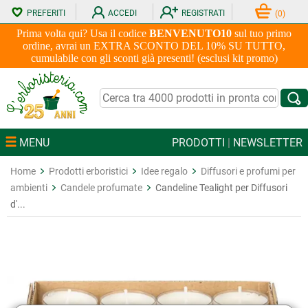
PREFERITI
ACCEDI
REGISTRATI
(
0
)
Prima volta qui? Usa il codice
BENVENUTO10
sul tuo primo
ordine, avrai un EXTRA SCONTO DEL 10% SU TUTTO,
cumulabile con gli sconti già presenti! (esclusi kit promo)
MENU
PRODOTTI
|
NEWSLETTER
Home
Prodotti erboristici
Idee regalo
Diffusori e profumi per
ambienti
Candele profumate
Candeline Tealight per Diffusori
d'...