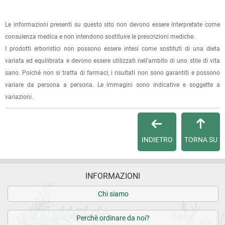
La spedizione è accompagnata da un riepilogo d'ordine,
Le informazioni presenti su questo sito non devono essere interpretate come
oppure dalla fattura se richiesta al momento dell'ordine
consulenza medica e non intendono sostituire le prescrizioni mediche.
(selezionando l'apposita casella del modulo d'ordine e
I prodotti erboristici non possono essere intesi come sostituti di una dieta
specificando l'indirizzo di fatturazione).
variata ed equilibrata e devono essere utilizzati nell'ambito di uno stile di vita
sano. Poichè non si tratta di farmaci, i risultati non sono garantiti e possono
Dalla tua
Area Cliente
potrai verificare lo stato di lavorazione
variare da persona a persona. Le immagini sono indicative e soggette a
dell'ordine e lo stato della spedizione.
variazioni.
Per qualsiasi informazione, contattaci via
e-mail
.
Per maggiori dettagli, vedi le
Condizioni di vendita
.
INDIETRO
TORNA SU
INFORMAZIONI
Chi siamo
Perchè ordinare da noi?