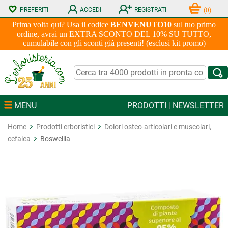
PREFERITI
ACCEDI
REGISTRATI
(
0
)
Prima volta qui? Usa il codice
BENVENUTO10
sul tuo primo
ordine, avrai un EXTRA SCONTO DEL 10% SU TUTTO,
cumulabile con gli sconti già presenti! (esclusi kit promo)
MENU
PRODOTTI
|
NEWSLETTER
Home
Prodotti erboristici
Dolori osteo-articolari e muscolari,
cefalea
Boswellia