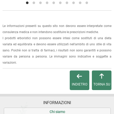
spese di spedizione e sarai avvisato con una e-mail quando
l'ordine sarà pronto per il ritiro.
La spedizione è accompagnata da un riepilogo d'ordine,
Le informazioni presenti su questo sito non devono essere interpretate come
oppure dalla fattura se richiesta al momento dell'ordine
consulenza medica e non intendono sostituire le prescrizioni mediche.
(selezionando l'apposita casella del modulo d'ordine e
I prodotti erboristici non possono essere intesi come sostituti di una dieta
specificando l'indirizzo di fatturazione).
variata ed equilibrata e devono essere utilizzati nell'ambito di uno stile di vita
sano. Poichè non si tratta di farmaci, i risultati non sono garantiti e possono
Dalla tua
Area Cliente
potrai verificare lo stato di lavorazione
variare da persona a persona. Le immagini sono indicative e soggette a
dell'ordine e lo stato della spedizione.
variazioni.
Per qualsiasi informazione, contattaci via
e-mail
.
INDIETRO
TORNA SU
Per maggiori dettagli, vedi le
Condizioni di vendita
.
INFORMAZIONI
Chi siamo