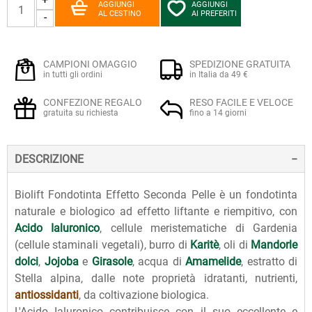
AGGIUNGI
AGGIUNGI
AL CESTINO
AI PREFERITI
-
CAMPIONI OMAGGIO
SPEDIZIONE GRATUITA
in tutti gli ordini
in Italia da 49 €
CONFEZIONE REGALO
RESO FACILE E VELOCE
gratuita su richiesta
fino a 14 giorni
DESCRIZIONE
Biolift Fondotinta Effetto Seconda Pelle è un fondotinta
naturale e biologico ad effetto liftante e riempitivo, con
Acido Ialuronico
, cellule meristematiche di Gardenia
(cellule staminali vegetali), burro di
Karitè
, oli di
Mandorle
dolci
,
Jojoba
e
Girasole
, acqua di
Amamelide
, estratto di
Stella alpina, dalle note proprietà idratanti, nutrienti,
antiossidanti
, da coltivazione biologica.
L'Acido Ialuronico contribuisce con il suo eccellente e