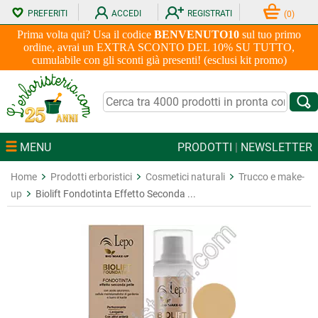
PREFERITI
ACCEDI
REGISTRATI
(
0
)
Prima volta qui? Usa il codice
BENVENUTO10
sul tuo primo
ordine, avrai un EXTRA SCONTO DEL 10% SU TUTTO,
cumulabile con gli sconti già presenti! (esclusi kit promo)
MENU
PRODOTTI
|
NEWSLETTER
Home
Prodotti erboristici
Cosmetici naturali
Trucco e make-
up
Biolift Fondotinta Effetto Seconda ...