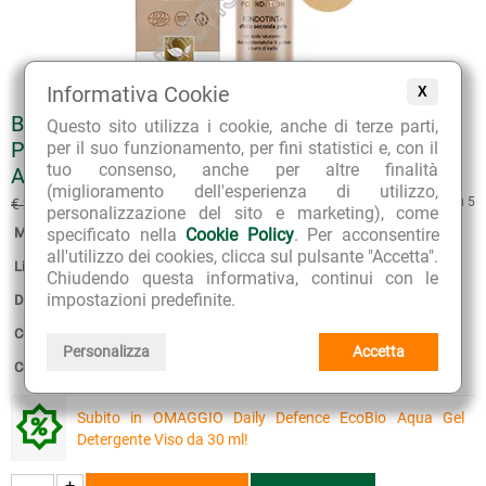
Informativa Cookie
X
BIOLIFT FONDOTINTA EFFETTO SECONDA
Questo sito utilizza i cookie, anche di terze parti,
PELLE BIOLOGICO - TONALITÀ 15 CHIARA +
per il suo funzionamento, per fini statistici e, con il
tuo consenso, anche per altre finalità
AQUA GEL OMAGGIO
(miglioramento dell'esperienza di utilizzo,
€ 20.65
5 su 5
€ 29.50
(sconto 30%)
personalizzazione del sito e marketing), come
specificato nella
Cookie Policy
. Per acconsentire
Marca:
Lepo
all'utilizzo dei cookies, clicca sul pulsante "Accetta".
Linea:
Bio Make Up
Chiudendo questa informativa, continui con le
impostazioni predefinite.
Disponibilità:
1
Confezione:
30 ml con erogatore
Personalizza
Accetta
Consegna stimata:
12 - 13 Agosto
Subito in OMAGGIO Daily Defence EcoBio Aqua Gel
Detergente Viso da 30 ml!
+