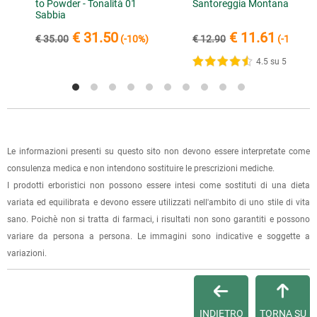
setoso, non secca la pelle
to Powder - Tonalità 01
Santoreggia Montana
Sabbia
negozio" al momento della scelta della modalità di
spedizione, in questo modo non ti verranno addebitate le
€ 31.50
€ 11.61
€ 35.00
(-10%)
€ 12.90
(-10%)
1 recensione verificata da
eKomi
spese di spedizione e sarai avvisato con una e-mail quando
4.5 su 5
l'ordine sarà pronto per il ritiro.
La spedizione è accompagnata da un riepilogo d'ordine,
oppure dalla fattura se richiesta al momento dell'ordine
(selezionando l'apposita casella del modulo d'ordine e
specificando l'indirizzo di fatturazione).
Le informazioni presenti su questo sito non devono essere interpretate come
consulenza medica e non intendono sostituire le prescrizioni mediche.
Dalla tua
Area Cliente
potrai verificare lo stato di lavorazione
I prodotti erboristici non possono essere intesi come sostituti di una dieta
dell'ordine e lo stato della spedizione.
variata ed equilibrata e devono essere utilizzati nell'ambito di uno stile di vita
sano. Poichè non si tratta di farmaci, i risultati non sono garantiti e possono
Per qualsiasi informazione, contattaci via
e-mail
.
variare da persona a persona. Le immagini sono indicative e soggette a
variazioni.
Per maggiori dettagli, vedi le
Condizioni di vendita
.
INDIETRO
TORNA SU