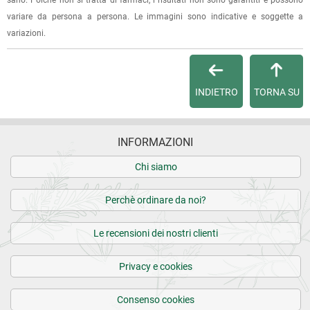
sano. Poichè non si tratta di farmaci, i risultati non sono garantiti e possono
Per qualsiasi informazione, contattaci via
e-mail
.
variare da persona a persona. Le immagini sono indicative e soggette a
variazioni.
Per maggiori dettagli, vedi le
Condizioni di vendita
.
INDIETRO
TORNA SU
INFORMAZIONI
Chi siamo
Perchè ordinare da noi?
Le recensioni dei nostri clienti
Privacy e cookies
Consenso cookies