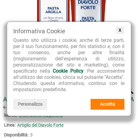
Informativa Cookie
X
Questo sito utilizza i cookie, anche di terze parti,
per il suo funzionamento, per fini statistici e, con il
tuo consenso, anche per altre finalità
(miglioramento dell'esperienza di utilizzo,
personalizzazione del sito e marketing), come
specificato nella
Cookie Policy
. Per acconsentire
all'utilizzo dei cookies, clicca sul pulsante "Accetta".
Chiudendo questa informativa, continui con le
impostazioni predefinite.
ARTIGLIO DEL DIAVOLO FORTE PASTA ARGILLA
Personalizza
Accetta
€ 14.00
€ 17.50
(sconto 20%)
Marca:
Erboristeria Magentina
Linea:
Artiglio del Diavolo Forte
Disponibilità:
3