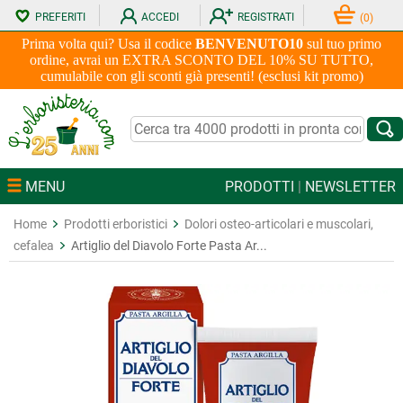
PREFERITI
ACCEDI
REGISTRATI
(
0
)
Prima volta qui? Usa il codice
BENVENUTO10
sul tuo primo
ordine, avrai un EXTRA SCONTO DEL 10% SU TUTTO,
cumulabile con gli sconti già presenti! (esclusi kit promo)
MENU
PRODOTTI
|
NEWSLETTER
Home
Prodotti erboristici
Dolori osteo-articolari e muscolari,
cefalea
Artiglio del Diavolo Forte Pasta Ar...