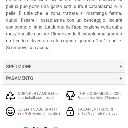
peli si può porre una garza sottile tra il cataplasma e la
pelle. È utile che la zona trattata si mantenga ferma,
quindi fissare il cataplasma con un bendaggio. Isolare
con panno di lana. La durata dell’applicazione varia dalla
mezz'ora alle due ore. Rimuovendo il cataplasma quando
da freddo è diventato caldo oppure quando “tira” la pelle.
Si rimuove con acqua.
SPEDIZIONE
PAGAMENTO
La spedizione dei prodotti avviene entro 24 ore dall'ordine
(sabato e festivi esclusi), tramite corriere SDA.
Il pagamento degli ordini può avvenire:
Quando l'ordine sarà spedito, riceverai una e-mail di
CURA PER L'AMBIENTE
TOP E-COMMERCE 2022
solo imballaggi riciclati
Repubblica Affari&Finanza
conferma, contenente un link alla tracciatura online
Con
Carte di credito o debito VISA, Mastercard, PostePay
(e
dell'invio, che ti permetterà di verificare in tempo reale lo
CLIENTI SODDISFATTI
PAGAMENTI SICURI
altre carte prepagate abilitate), su server sicuro Paypal.
stato della spedizione.
99.7% di recensioni positive
al 100% con cifratura SSL
La consegna avviene normalmente in 2-3 giorni lavorativi.
Tramite
Paypal
, leader mondiale nei pagamenti online, che