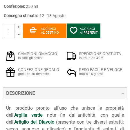
Confezione:
250 ml
Consegna stimata:
12 - 13 Agosto
+
AGGIUNGI
AGGIUNGI
AL CESTINO
AI PREFERITI
-
CAMPIONI OMAGGIO
SPEDIZIONE GRATUITA
in tutti gli ordini
in Italia da 49 €
CONFEZIONE REGALO
RESO FACILE E VELOCE
gratuita su richiesta
fino a 14 giorni
DESCRIZIONE
Un prodotto pronto all'uso che unisce le proprietà
dell'
Argilla verde
, note fin dall'antichità, con quelle
dell'
Artiglio del Diavolo
(presente con tre diversi estratti:
secco, acquoso e glicerico) e l'aggiunta di estratti di