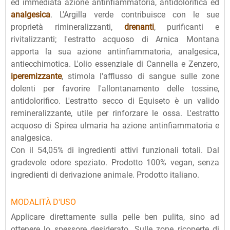
ed immediata azione antinfiammatoria, antidolorifica ed
analgesica
. L'Argilla verde contribuisce con le sue
proprietà rimineralizzanti,
drenanti
, purificanti e
rivitalizzanti; l'estratto acquoso di Arnica Montana
apporta la sua azione antinfiammatoria, analgesica,
antiecchimotica. L'olio essenziale di Cannella e Zenzero,
iperemizzante
, stimola l'afflusso di sangue sulle zone
dolenti per favorire l'allontanamento delle tossine,
antidolorifico. L'estratto secco di Equiseto è un valido
remineralizzante, utile per rinforzare le ossa. L'estratto
acquoso di Spirea ulmaria ha azione antinfiammatoria e
analgesica.
Con il 54,05% di ingredienti attivi funzionali totali. Dal
gradevole odore speziato. Prodotto 100% vegan, senza
ingredienti di derivazione animale. Prodotto italiano.
MODALITÀ D'USO
Applicare direttamente sulla pelle ben pulita, sino ad
ottenere lo spessore desiderato. Sulle zone ricoperte di