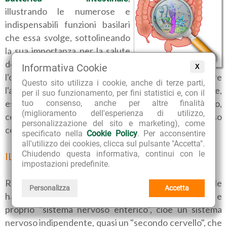
illustrando le numerose e
indispensabili funzioni basilari
che essa svolge, sottolineando
la sua importanza per la salute
dell'intestino e di tutto
Informativa Cookie
X
l'organismo. In questo articolo vorrei ampliare
Questo sito utilizza i cookie, anche di terze parti,
l'argomento alla luce di nuove acquisizioni scientifiche,
per il suo funzionamento, per fini statistici e, con il
esaminando le relazioni che intercorrono fra l'intestino,
tuo consenso, anche per altre finalità
(miglioramento dell'esperienza di utilizzo,
con la sua peculiare flora batterica, il sistema nervoso
personalizzazione del sito e marketing), come
centrale e le
difese immunitarie
dell'organismo.
specificato nella
Cookie Policy
. Per acconsentire
all'utilizzo dei cookies, clicca sul pulsante "Accetta".
Chiudendo questa informativa, continui con le
IL "SISTEMA NERVOSO INTESTINALE"
impostazioni predefinite.
Recenti studi sulla popolazione batterica intestinale
Personalizza
Accetta
hanno appurato che l'intestino è dotato di un vero e
proprio "sistema nervoso enterico", cioè un sistema
nervoso indipendente, quasi un "secondo cervello", che