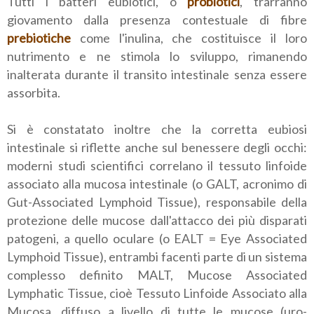
Tutti i batteri eubiotici, o
probiotici
, trarranno
giovamento dalla presenza contestuale di fibre
prebiotiche
come l'inulina, che costituisce il loro
nutrimento e ne stimola lo sviluppo, rimanendo
inalterata durante il transito intestinale senza essere
assorbita.
Si è constatato inoltre che la corretta eubiosi
intestinale si riflette anche sul benessere degli occhi:
moderni studi scientifici correlano il tessuto linfoide
associato alla mucosa intestinale (o GALT, acronimo di
Gut-Associated Lymphoid Tissue), responsabile della
protezione delle mucose dall'attacco dei più disparati
patogeni, a quello oculare (o EALT = Eye Associated
Lymphoid Tissue), entrambi facenti parte di un sistema
complesso definito MALT, Mucose Associated
Lymphatic Tissue, cioè Tessuto Linfoide Associato alla
Mucosa, diffuso a livello di tutte le mucose (uro-