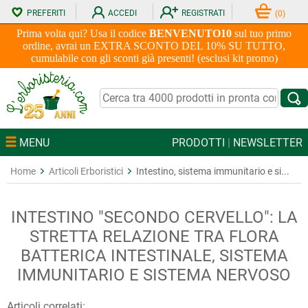
PREFERITI
ACCEDI
REGISTRATI
(
0
)
Prima volta qui? Usa il codice
BENVENUTO10
sul tuo primo
ordine, avrai un EXTRA SCONTO DEL 10% SU TUTTO,
cumulabile con gli sconti già presenti! (esclusi kit promo)
MENU
PRODOTTI
|
NEWSLETTER
Home
Articoli Erboristici
Intestino, sistema immunitario e si...
INTESTINO "SECONDO CERVELLO": LA
STRETTA RELAZIONE TRA FLORA
BATTERICA INTESTINALE, SISTEMA
IMMUNITARIO E SISTEMA NERVOSO
Articoli correlati: