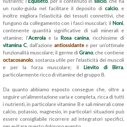
nutrienti; l'
Equiseto
, per il contenuto in
silicio
, che ha
un ruolo-guida nel facilitare il deposito di
calcio
, e
inoltre migliora l'elasticità dei tessuti connettivi, che
fungono da collegamento con i fasci muscolari; il
Noni
,
contenente quantità significative di sali minerali e
vitamine; l'
Acerola
e la
Rosa canina
, ricchissime di
vitamina C
, dall'azione
antiossidante
e per un'ottimale
funzionalità muscolare; il germe di
Grano
, che contiene
octacosanolo
, sostanza utile per l'elasticità dei muscoli
e per la forza muscolare; il
Lievito di Birra
,
particolarmente ricco di vitamine del gruppo B.
Da quanto abbiamo esposto consegue che, oltre a
seguire un'alimentazione varia e completa, ricca di tutti
i nutrienti, in particolare vitamine B e sali minerali come
calcio, potassio, magnesio, in particolari situazioni può
essere consigliabile ricorrere ad integratori specifici,
per evitare questo doloroso evento.