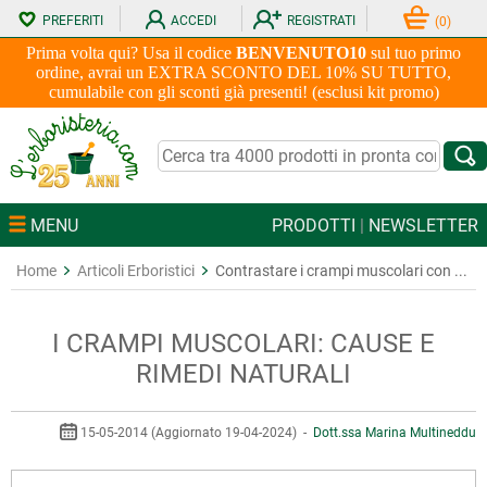
PREFERITI
ACCEDI
REGISTRATI
(
0
)
Prima volta qui? Usa il codice
BENVENUTO10
sul tuo primo
ordine, avrai un EXTRA SCONTO DEL 10% SU TUTTO,
cumulabile con gli sconti già presenti! (esclusi kit promo)
MENU
PRODOTTI
|
NEWSLETTER
Home
Articoli Erboristici
Contrastare i crampi muscolari con ...
I CRAMPI MUSCOLARI: CAUSE E
RIMEDI NATURALI
15-05-2014 (Aggiornato 19-04-2024) -
Dott.ssa Marina Multineddu