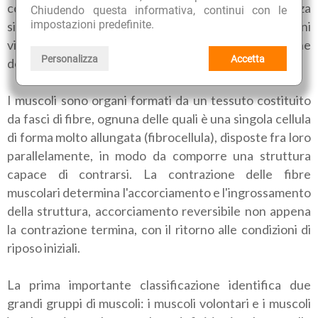
cosiddetta pelle d'oca. Rivestono grande importanza
Chiudendo questa informativa, continui con le
impostazioni predefinite.
sia per la locomozione del corpo, sia per altre funzioni
vitali, come la digestione, la respirazione, la circolazione
Personalizza
Accetta
del sangue, il battito cardiaco.
I muscoli sono organi formati da un tessuto costituito
da fasci di fibre, ognuna delle quali è una singola cellula
di forma molto allungata (fibrocellula), disposte fra loro
parallelamente, in modo da comporre una struttura
capace di contrarsi. La contrazione delle fibre
muscolari determina l'accorciamento e l'ingrossamento
della struttura, accorciamento reversibile non appena
la contrazione termina, con il ritorno alle condizioni di
riposo iniziali.
La prima importante classificazione identifica due
grandi gruppi di muscoli: i muscoli volontari e i muscoli