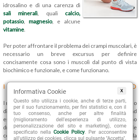
idrosalino e di una carenza di
sali minerali
, quali
calcio,
potassio
,
magnesio
, e alcune
vitamine
.
Per poter affrontare il problema dei crampi muscolari, è
necessario un breve excursus per definire
concisamente cosa sono i muscoli dal punto di vista
biochimico e funzionale, e come funzionano.
I MUSCOLI: FISIOLOGIA E FUNZIONAMENTO
Informativa Cookie
X
Questo sito utilizza i cookie, anche di terze parti,
I muscoli sono deputati al movimento di tutto il corpo, o
per il suo funzionamento, per fini statistici e, con il
di alcune sue parti, anche piccolissime, come ad
tuo consenso, anche per altre finalità
esempio le minuscole fibrille muscolari che fanno
(miglioramento dell'esperienza di utilizzo,
personalizzazione del sito e marketing), come
drizzare i peli, in presenza di uno stimolo ambientale
specificato nella
Cookie Policy
. Per acconsentire
come il freddo o la paura, con formazione della
all'utilizzo dei cookies, clicca sul pulsante "Accetta".