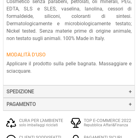
Cosmetico senza parabeni, petrolati, oli minerali, PEG,
EDTA, SLS e SLES, vaselina, lanolina, cessori di
formaldeide, siliconi, coloranti di sintesi.
Dermatologicamente e microbiologicamente testato;
Nickel tested. Senza materie prime di origine animale,
non testato sugli animali. 100% Made in Italy.
MODALITÀ D'USO
Applicare il prodotto sulla pelle bagnata. Massaggiare e
sciacquare.
SPEDIZIONE
PAGAMENTO
La spedizione dei prodotti avviene entro 24 ore dall'ordine
(sabato e festivi esclusi), tramite corriere SDA.
Il pagamento degli ordini può avvenire:
Quando l'ordine sarà spedito, riceverai una e-mail di
CURA PER L'AMBIENTE
TOP E-COMMERCE 2022
solo imballaggi riciclati
Repubblica Affari&Finanza
conferma, contenente un link alla tracciatura online
Con
Carte di credito o debito VISA, Mastercard, PostePay
(e
dell'invio, che ti permetterà di verificare in tempo reale lo
CLIENTI SODDISFATTI
PAGAMENTI SICURI