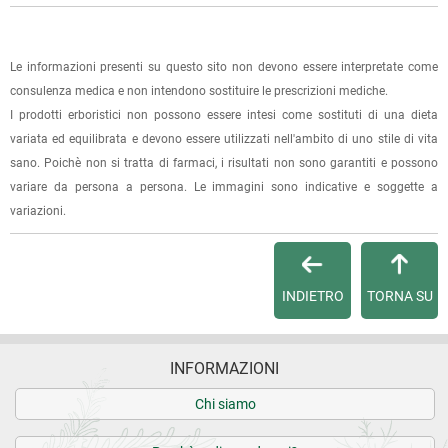
Dalla tua
Area Cliente
potrai verificare lo stato di lavorazione
dell'ordine e lo stato della spedizione.
Le informazioni presenti su questo sito non devono essere interpretate come
Per qualsiasi informazione, contattaci via
e-mail
.
consulenza medica e non intendono sostituire le prescrizioni mediche.
I prodotti erboristici non possono essere intesi come sostituti di una dieta
Per maggiori dettagli, vedi le
Condizioni di vendita
.
variata ed equilibrata e devono essere utilizzati nell'ambito di uno stile di vita
sano. Poichè non si tratta di farmaci, i risultati non sono garantiti e possono
variare da persona a persona. Le immagini sono indicative e soggette a
variazioni.
INDIETRO
TORNA SU
INFORMAZIONI
Chi siamo