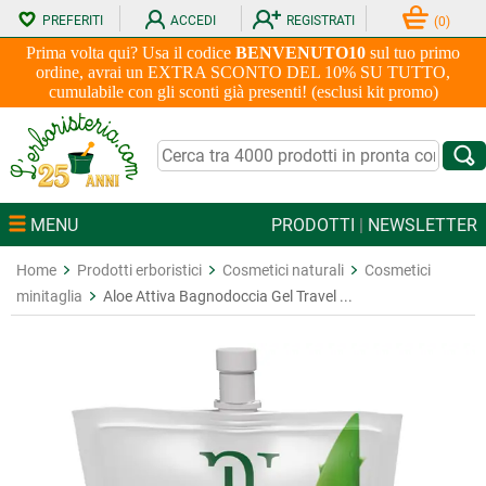
PREFERITI
ACCEDI
REGISTRATI
(
0
)
Prima volta qui? Usa il codice
BENVENUTO10
sul tuo primo
ordine, avrai un EXTRA SCONTO DEL 10% SU TUTTO,
cumulabile con gli sconti già presenti! (esclusi kit promo)
MENU
PRODOTTI
|
NEWSLETTER
Home
Prodotti erboristici
Cosmetici naturali
Cosmetici
minitaglia
Aloe Attiva Bagnodoccia Gel Travel ...