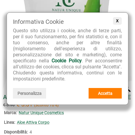
Informativa Cookie
X
Questo sito utilizza i cookie, anche di terze parti,
per il suo funzionamento, per fini statistici e, con il
tuo consenso, anche per altre finalità
(miglioramento dell'esperienza di utilizzo,
personalizzazione del sito e marketing), come
specificato nella
Cookie Policy
. Per acconsentire
all'utilizzo dei cookies, clicca sul pulsante "Accetta".
Chiudendo questa informativa, continui con le
impostazioni predefinite.
Personalizza
Accetta
ALOE ATTIVA BAGNODOCCIA GEL TRAVEL SIZE
€ 5.31
€ 5.90
(sconto 10%)
Marca:
Natur Unique Cosmetics
Linea:
Aloe Attiva Corpo
Disponibilità:
4